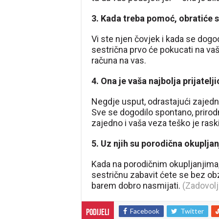
3. Kada treba pomoć, obratiće 
Vi ste njen čovjek i kada se dogo
sestrična prvo će pokucati na vaša
računa na vas.
4. Ona je vaša najbolja prijatelji
Negdje usput, odrastajući zajedno,
Sve se dogodilo spontano, prirodno
zajedno i vaša veza teško je rask
5. Uz njih su porodična okuplja
Kada na porodičnim okupljanjima,
sestričnu zabavit ćete se bez obz
barem dobro nasmijati.
(Zadovolj
Facebook
Twitter
Podijeli