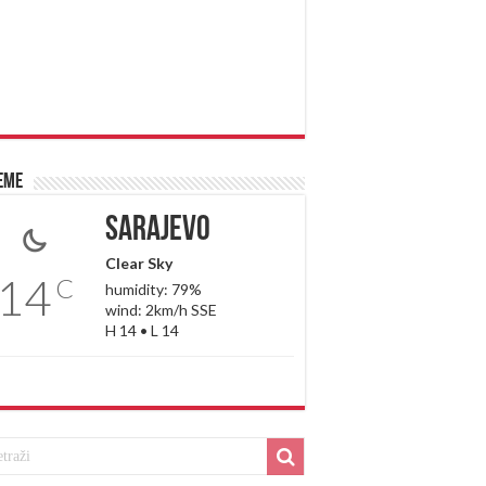
eme
Sarajevo
Clear Sky
14
C
humidity: 79%
wind: 2km/h SSE
H 14 • L 14