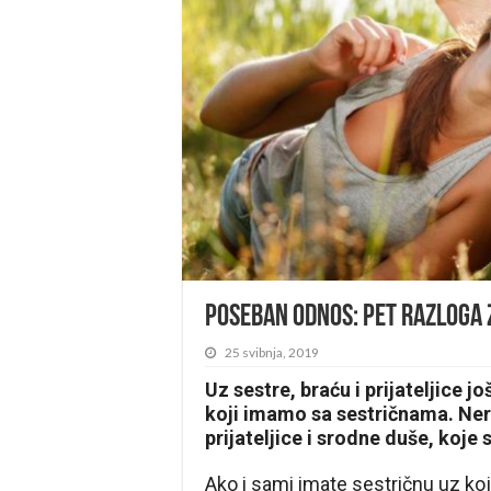
Poseban odnos: Pet razloga 
25 svibnja, 2019
Uz sestre, braću i prijateljice j
koji imamo sa sestričnama. Neri
prijateljice i srodne duše, koje 
Ako i sami imate sestričnu uz koj