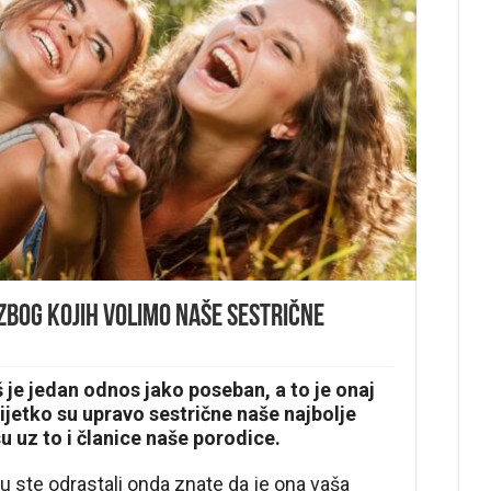
zbog kojih volimo naše sestrične
oš je jedan odnos jako poseban, a to je onaj
jetko su upravo sestrične naše najbolje
su uz to i članice naše porodice.
u ste odrastali onda znate da je ona vaša