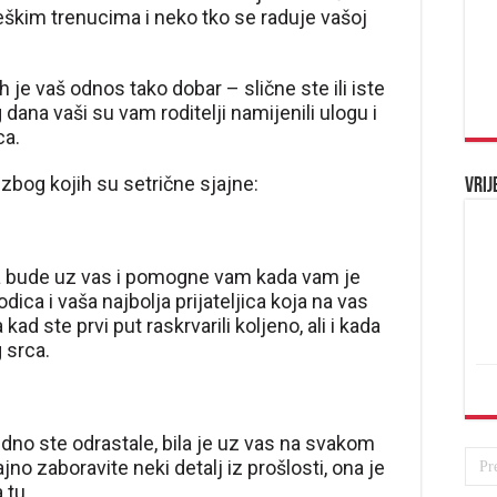
eškim trenucima i neko tko se raduje vašoj
 je vaš odnos tako dobar – slične ste ili iste
g dana vaši su vam roditelji namijenili ulogu i
ca.
 zbog kojih su setrične sjajne:
Vrij
da bude uz vas i pomogne vam kada vam je
ica i vaša najbolja prijateljica koja na vas
kad ste prvi put raskrvarili koljeno, ali i kada
 srca.
edno ste odrastale, bila je uz vas na svakom
no zaboravite neki detalj iz prošlosti, ona je
 tu.