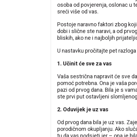
osoba od povjerenja, oslonac u t
sreći više od vas.
Postoje naravno faktori zbog kojih
dobi i slične ste naravi, a od prvo
bliskih, ako ne i najboljih prijatelji
U nastavku pročitajte pet razloga
1. Učinit će sve za vas
Vaša sestrična napravit će sve 
pomoć potrebna. Ona je vaša porod
pazi od prvog dana. Bila je s vama 
ste prvi put ostavljeni slomljenog
2. Oduvijek je uz vas
Od prvog dana bila je uz vas. Zaj
porodičnom okupljanju. Ako slučaj
tu da vas podsjeti jer – ona je bila