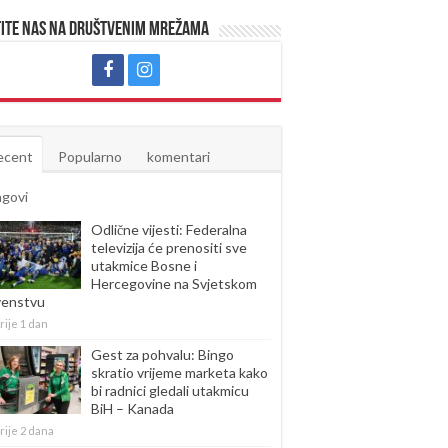
ite nas na društvenim mrežama
ecent
Popularno
komentari
agovi
Odlične vijesti: Federalna
televizija će prenositi sve
utakmice Bosne i
Hercegovine na Svjetskom
venstvu
rije 1 dan
Gest za pohvalu: Bingo
skratio vrijeme marketa kako
bi radnici gledali utakmicu
BiH – Kanada
rije 2 dana