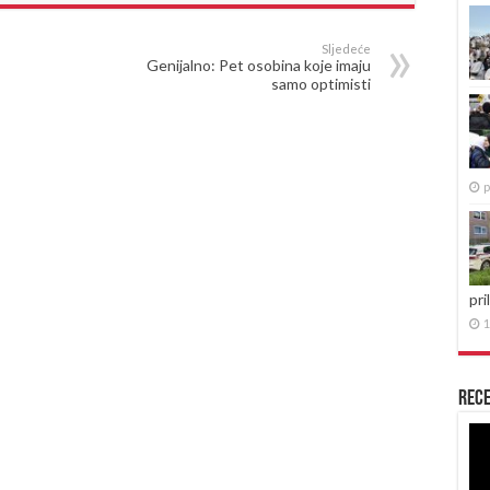
Sljedeće
Genijalno: Pet osobina koje imaju
samo optimisti
p
pri
1
Rece
Re
vid