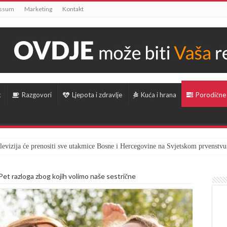
essum
Marketing
Kontakt
k
Razgovori
Ljepota i zdravlje
Kuća i hrana
Porodične
televizija će prenositi sve utakmice Bosne i Hercegovine na Svjetskom prvenstvu
et razloga zbog kojih volimo naše sestrične