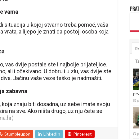
Prat
se vama
di situacija u kojoj stvarno treba pomoć, vaša
 vrata, a lijepo je znati da postoji osoba koja
R
ca
T
 vas dvije postale ste i najbolje prijateljice.
, ali i očekivano. U dobru i u zlu, vas dvije ste
idiva. Jačinu vaše veze teško je nadmašiti.
nja zabavna
pr
p
 koja znaju biti dosadna, uz sebe imate svoju
ira na sve. Ako ništa drugo, uz nju ćete se
na.hr)
Stumbleupon
LinkedIn
Pinterest
p