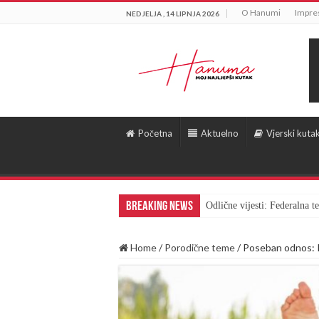
O Hanumi
Impr
NEDJELJA , 14 LIPNJA 2026
Početna
Aktuelno
Vjerski kuta
Breaking News
Odlične vijesti: Federalna 
Home
/
Porodične teme
/
Poseban odnos: P