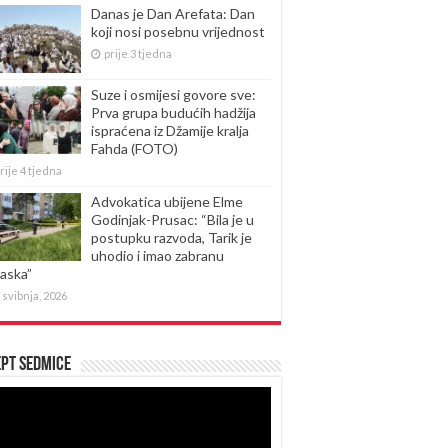
Danas je Dan Arefata: Dan
koji nosi posebnu vrijednost
prije 3 tjedna
Suze i osmijesi govore sve:
Prva grupa budućih hadžija
ispraćena iz Džamije kralja
Fahda (FOTO)
rije 4 tjedna
Advokatica ubijene Elme
Godinjak-Prusac: “Bila je u
postupku razvoda, Tarik je
uhodio i imao zabranu
laska”
 svibnja, 2026
pt sedmice
produktor
eozapisa