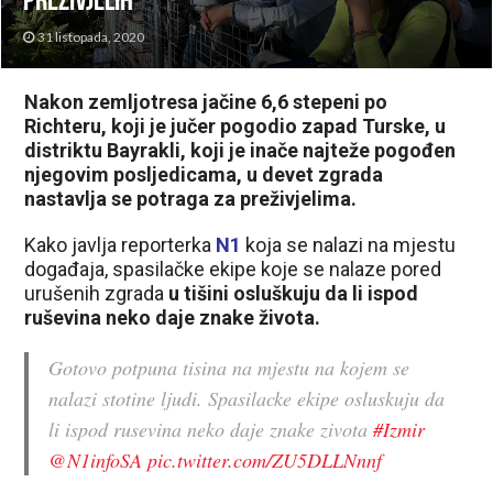
preživjelih
31 listopada, 2020
Nakon zemljotresa jačine 6,6 stepeni po
Richteru, koji je jučer pogodio zapad Turske, u
distriktu Bayrakli, koji je inače najteže pogođen
njegovim posljedicama, u devet zgrada
nastavlja se potraga za preživjelima.
Kako javlja reporterka
N1
koja se nalazi na mjestu
događaja, spasilačke ekipe koje se nalaze pored
urušenih zgrada
u tišini osluškuju da li ispod
ruševina neko daje znake života.
Gotovo potpuna tisina na mjestu na kojem se
nalazi stotine ljudi. Spasilacke ekipe osluskuju da
li ispod rusevina neko daje znake zivota
#Izmir
@N1infoSA
pic.twitter.com/ZU5DLLNnnf