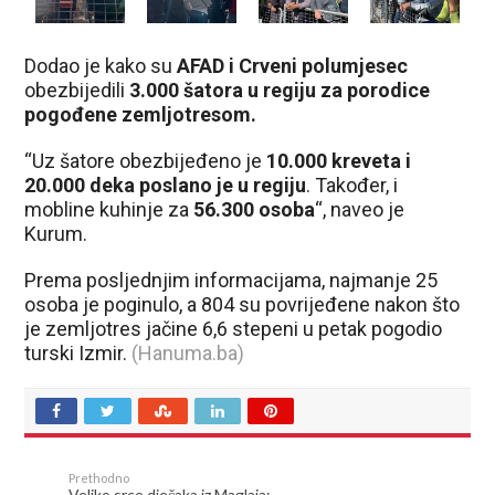
Dodao je kako su
AFAD i Crveni polumjesec
obezbijedili
3.000 šatora u regiju za porodice
pogođene zemljotresom.
“Uz šatore obezbijeđeno je
10.000 kreveta i
20.000 deka poslano je u regiju
. Također, i
mobline kuhinje za
56.300 osoba
“, naveo je
Kurum.
Prema posljednjim informacijama, najmanje 25
osoba je poginulo, a 804 su povrijeđene nakon što
je zemljotres jačine 6,6 stepeni u petak pogodio
turski Izmir.
(Hanuma.ba)
Prethodno
Veliko srce dječaka iz Maglaja: