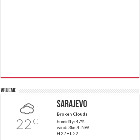
Vrijeme
Sarajevo
Broken Clouds
22
C
humidity: 47%
wind: 3km/h NW
H 22 • L 22