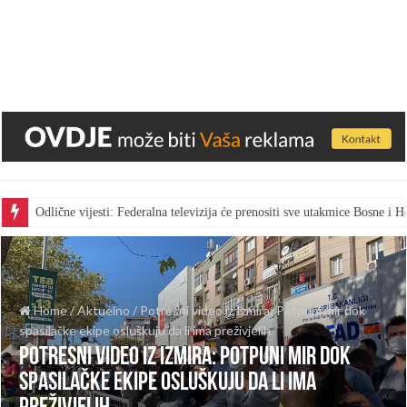
Odlične vijesti: Federalna televizija će prenositi sve utakmice Bosne i
Home
/
Aktuelno
/
Potresni video iz Izmira: Potpuni mir dok
spasilačke ekipe osluškuju da li ima preživjelih
Potresni video iz Izmira: Potpuni mir dok
spasilačke ekipe osluškuju da li ima