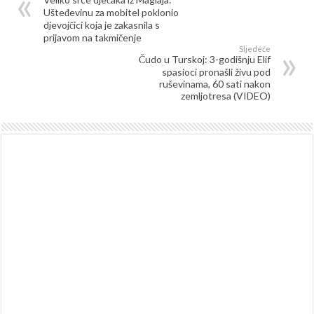
Ušteđevinu za mobitel poklonio
djevojčici koja je zakasnila s
prijavom na takmičenje
Sljedeće
Čudo u Turskoj: 3-godišnju Elif
spasioci pronašli živu pod
ruševinama, 60 sati nakon
zemljotresa (VIDEO)