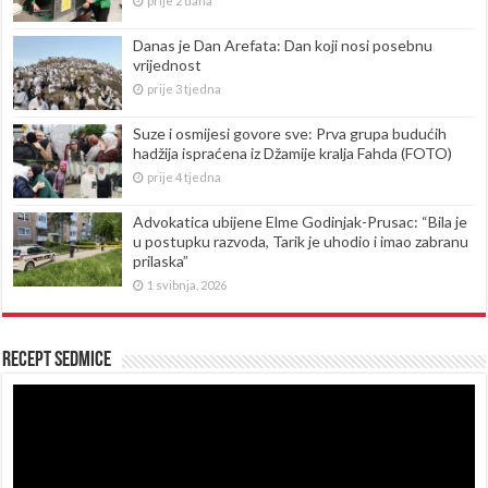
prije 2 dana
Danas je Dan Arefata: Dan koji nosi posebnu
vrijednost
prije 3 tjedna
Suze i osmijesi govore sve: Prva grupa budućih
hadžija ispraćena iz Džamije kralja Fahda (FOTO)
prije 4 tjedna
Advokatica ubijene Elme Godinjak-Prusac: “Bila je
u postupku razvoda, Tarik je uhodio i imao zabranu
prilaska”
1 svibnja, 2026
Recept sedmice
Reproduktor
videozapisa