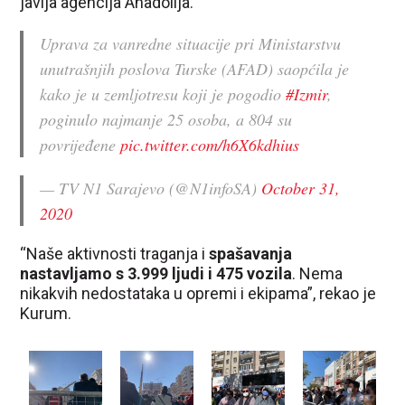
javlja agencija Anadolija.
Uprava za vanredne situacije pri Ministarstvu
unutrašnjih poslova Turske (AFAD) saopćila je
kako je u zemljotresu koji je pogodio
#Izmir
,
poginulo najmanje 25 osoba, a 804 su
povrijeđene
pic.twitter.com/h6X6kdhius
— TV N1 Sarajevo (@N1infoSA)
October 31,
2020
“Naše aktivnosti traganja i
spašavanja
nastavljamo s 3.999 ljudi i 475 vozila
. Nema
nikakvih nedostataka u opremi i ekipama”, rekao je
Kurum.