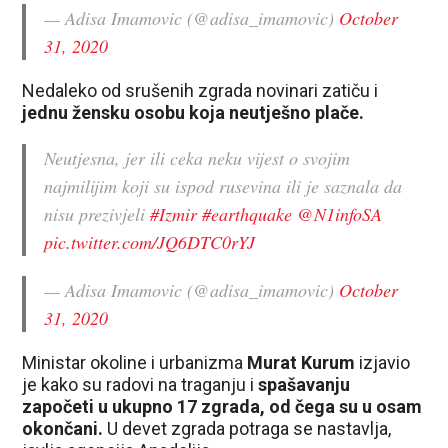
— Adisa Imamovic (@adisa_imamovic)
October
31, 2020
Nedaleko od srušenih zgrada novinari zatiču i
jednu žensku osobu koja neutješno plače.
Neutjesna, jer ili ceka neku vijest o svojim
najmilijim koji su ispod rusevina ili je saznala da
nisu prezivjeli
#Izmir
#earthquake
@N1infoSA
pic.twitter.com/JQ6DTC0rYJ
— Adisa Imamovic (@adisa_imamovic)
October
31, 2020
Ministar okoline i urbanizma
Murat Kurum
izjavio
je kako su radovi na traganju i
spašavanju
započeti u ukupno 17 zgrada, od čega su u osam
okončani.
U devet zgrada potraga se nastavlja,