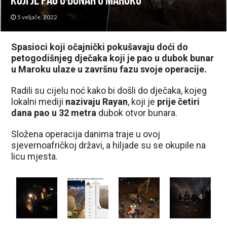
koji je pao u bunar u Maroku
5 veljače, 2022
Spasioci koji očajnički pokušavaju doći do
petogodišnjeg dječaka koji je pao u dubok bunar
u Maroku ulaze u završnu fazu svoje operacije.
Radili su cijelu noć kako bi došli do dječaka, kojeg
lokalni mediji
nazivaju Rayan
, koji je
prije četiri
dana pao u 32 metra
dubok otvor bunara.
Složena operacija danima traje u ovoj
sjevernoafričkoj državi, a hiljade su se okupile na
licu mjesta.