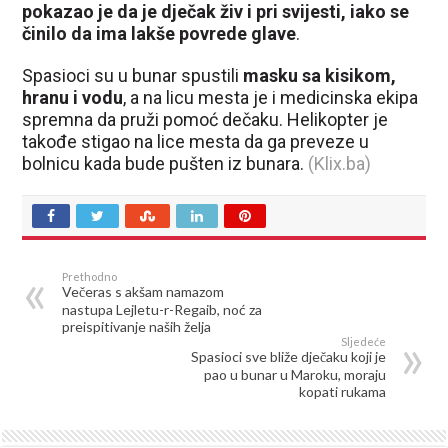
pokazao je da je dječak živ i pri svijesti, iako se
činilo da ima lakše povrede glave
.
Spasioci su u bunar spustili
masku sa kisikom,
hranu i vodu
, a na licu mesta je i medicinska ekipa
spremna da pruži pomoć dečaku. Helikopter je
takođe stigao na lice mesta da ga preveze u
bolnicu kada bude pušten iz bunara.
(Klix.ba)
Prethodno
Večeras s akšam namazom
nastupa Lejletu-r-Regaib, noć za
preispitivanje naših želja
Sljedeće
Spasioci sve bliže dječaku koji je
pao u bunar u Maroku, moraju
kopati rukama