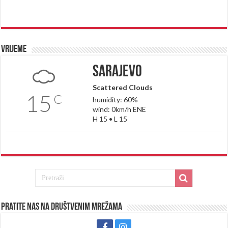
Vrijeme
Sarajevo
Scattered Clouds
15
C
humidity: 60%
wind: 0km/h ENE
H 15 • L 15
Pratite nas na društvenim mrežama