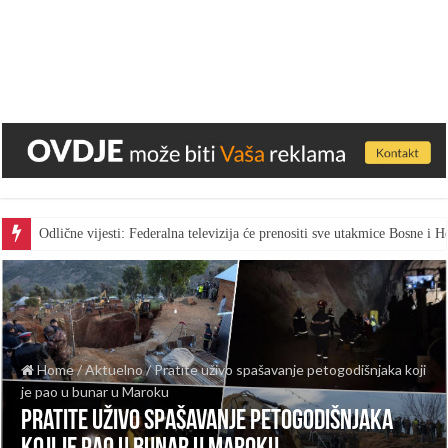
Odlične vijesti: Federalna televizija će prenositi sve utakmice Bosne i
Home
/
Aktuelno
/
Pratite uživo spašavanje petogodišnjaka koji
je pao u bunar u Maroku
Pratite uživo spašavanje petogodišnjaka