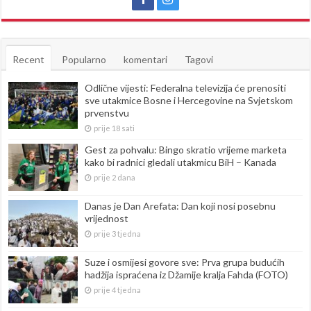
Recent
Popularno
komentari
Tagovi
Odlične vijesti: Federalna televizija će prenositi
sve utakmice Bosne i Hercegovine na Svjetskom
prvenstvu
prije 18 sati
Gest za pohvalu: Bingo skratio vrijeme marketa
kako bi radnici gledali utakmicu BiH – Kanada
prije 2 dana
Danas je Dan Arefata: Dan koji nosi posebnu
vrijednost
prije 3 tjedna
Suze i osmijesi govore sve: Prva grupa budućih
hadžija ispraćena iz Džamije kralja Fahda (FOTO)
prije 4 tjedna