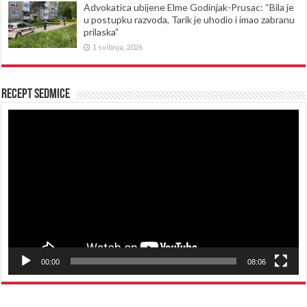
Advokatica ubijene Elme Godinjak-Prusac: “Bila je
u postupku razvoda, Tarik je uhodio i imao zabranu
prilaska”
1 svibnja, 2026
Recept sedmice
Reproduktor
videozapisa
00:00
08:06