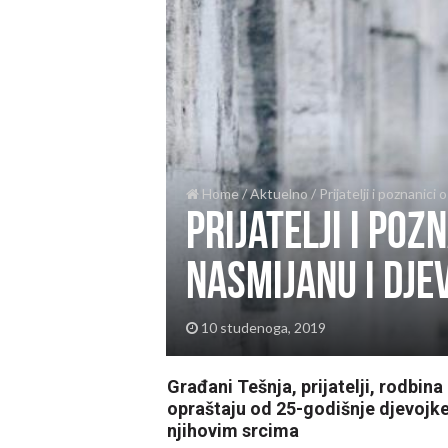
Home
/
Aktuelno
/
Prijatelji i poznanic
Prijatelji i poz
nasmijanu i dje
10 studenoga, 2019
Građani Tešnja, prijatelji, rodbi
opraštaju od 25-godišnje djevojke 
njihovim srcima