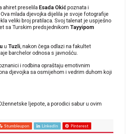
a ahiret preselila
Esada Okić
poznata i
. Ova mlada djevojka dijelila je svoje fotografije
a veliki broj pratilaca. Svoj talenat je uspješno
ret sa Turskim predsjednikom
Tayyipom
u
u
Tuzli
, nakon čega odlazi na fakultet
aje barchelor odnosa s javnošću.
poznanici i rodbina opraštaju emotivnim
ebna djevojka sa osmijehom i vedrim duhom koji
 Džennetske ljepote, a porodici sabur u ovim
Stumbleupon
LinkedIn
Pinterest