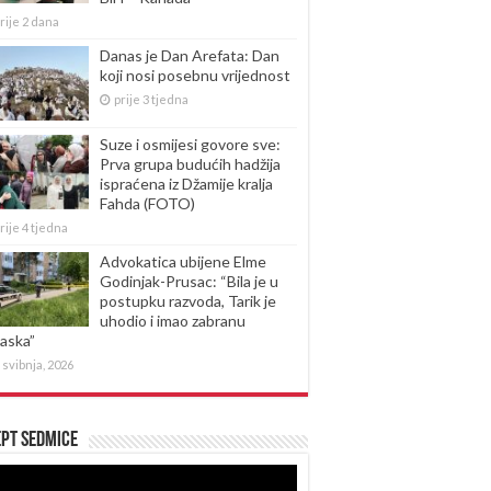
rije 2 dana
Danas je Dan Arefata: Dan
koji nosi posebnu vrijednost
prije 3 tjedna
Suze i osmijesi govore sve:
Prva grupa budućih hadžija
ispraćena iz Džamije kralja
Fahda (FOTO)
rije 4 tjedna
Advokatica ubijene Elme
Godinjak-Prusac: “Bila je u
postupku razvoda, Tarik je
uhodio i imao zabranu
laska”
 svibnja, 2026
pt sedmice
produktor