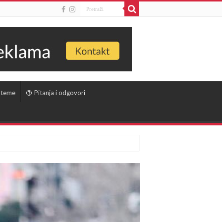
 teme
Pitanja i odgovori