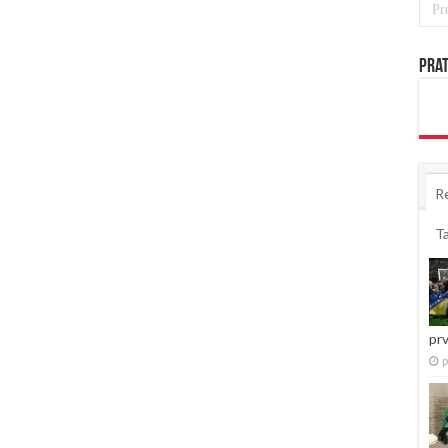
Prat
R
T
pr
p