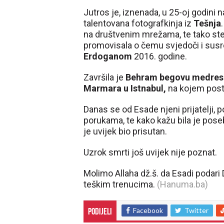
Jutros je, iznenada, u 25-oj godini n
talentovana fotografkinja iz
Tešnja
na društvenim mrežama, te tako stekl
promovisala o čemu svjedoči i sus
Erdoganom
2016. godine.
Završila je
Behram begovu medres
Marmara u Istnabul,
na kojem post
Danas se od Esade njeni prijatelji, 
porukama, te kako kažu bila je pos
je uvijek bio prisutan.
Uzrok smrti još uvijek nije poznat.
Molimo Allaha dž.š. da Esadi podari
teškim trenucima.
(Hanuma.ba)
Facebook
Twitter
Podijeli