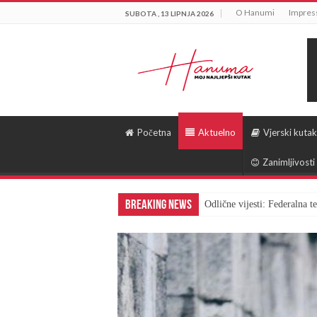
O Hanumi
Impre
SUBOTA , 13 LIPNJA 2026
Početna
Aktuelno
Vjerski kutak
Zanimljivosti
Breaking News
Odlične vijesti: Federalna 