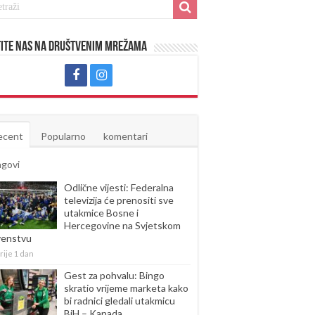
ite nas na društvenim mrežama
ecent
Popularno
komentari
agovi
Odlične vijesti: Federalna
televizija će prenositi sve
utakmice Bosne i
Hercegovine na Svjetskom
venstvu
rije 1 dan
Gest za pohvalu: Bingo
skratio vrijeme marketa kako
bi radnici gledali utakmicu
BiH – Kanada