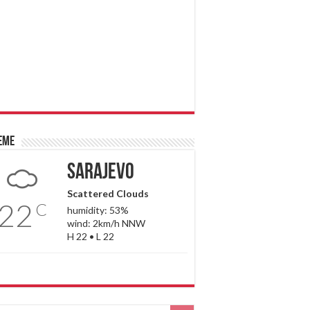
eme
Sarajevo
Scattered Clouds
22
C
humidity: 53%
wind: 2km/h NNW
H 22 • L 22