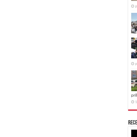
p
p
pri
1
Rece
Re