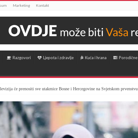
ssum
Marketing
Kontakt
Razgovori
Ljepota i zdravlje
Kuća i hrana
Porodične
televizija će prenositi sve utakmice Bosne i Hercegovine na Svjetskom prvenstvu