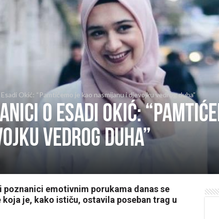
i o Esadi Okić: “Pamtićemo je kao nasmijanu i djevojku vedrog duha”
nanici o Esadi Okić: “Pamtić
vojku vedrog duha”
na i poznanici emotivnim porukama danas se
koja je, kako ističu, ostavila poseban trag u