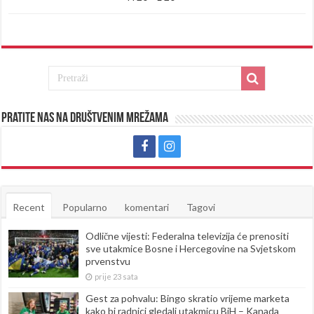
Pratite nas na društvenim mrežama
Recent
Popularno
komentari
Tagovi
Odlične vijesti: Federalna televizija će prenositi
sve utakmice Bosne i Hercegovine na Svjetskom
prvenstvu
prije 23 sata
Gest za pohvalu: Bingo skratio vrijeme marketa
kako bi radnici gledali utakmicu BiH – Kanada