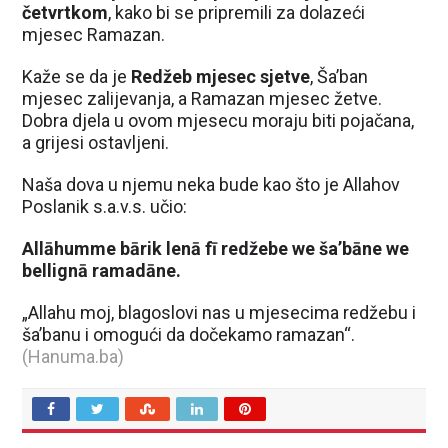
četvrtkom
, kako bi se pripremili za dolazeći
mjesec Ramazan.
Kaže se da je
Redžeb mjesec sjetve
, Ša’ban
mjesec zalijevanja, a Ramazan mjesec žetve.
Dobra djela u ovom mjesecu moraju biti pojačana,
a grijesi ostavljeni.
Naša dova u njemu neka bude kao što je Allahov
Poslanik s.a.v.s. učio:
Allāhumme bārik lenā fī redžebe we ša’bāne we
bellignā ramadāne.
„Allahu moj, blagoslovi nas u mjesecima redžebu i
ša’banu i omogući da dočekamo ramazan“.
(Hanuma.ba)