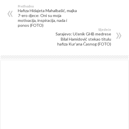
Prethodno
Hafiza Hidajeta Mahalbašić, majka
7-ero djece: Oni su moja
motivacija, inspiracija, nada i
ponos (FOTO)
Sljedeće
Sarajevo: Učenik GHB medrese
Bilal Hamidović stekao titulu
hafiza Kur’ana Časnog (FOTO)