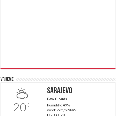
Vrijeme
Sarajevo
Few Clouds
20
C
humidity: 49%
wind: 2km/h NNW
H 20 • L 20