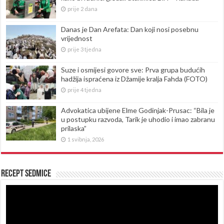
prije 2 dana
Danas je Dan Arefata: Dan koji nosi posebnu
vrijednost
prije 3 tjedna
Suze i osmijesi govore sve: Prva grupa budućih
hadžija ispraćena iz Džamije kralja Fahda (FOTO)
prije 4 tjedna
Advokatica ubijene Elme Godinjak-Prusac: “Bila je
u postupku razvoda, Tarik je uhodio i imao zabranu
prilaska”
1 svibnja, 2026
Recept sedmice
Reproduktor
videozapisa