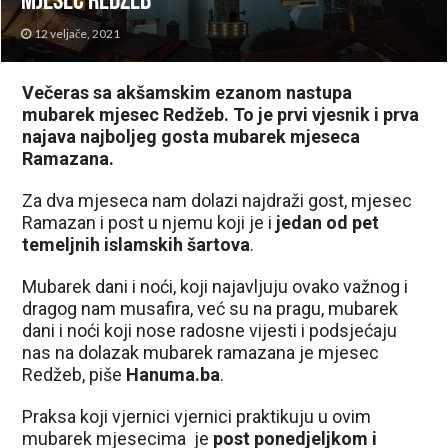
mjesec Redžeb
12 veljače, 2021
Večeras sa akšamskim ezanom nastupa
mubarek mjesec Redžeb. To je prvi vjesnik i prva
najava najboljeg gosta mubarek mjeseca
Ramazana.
Za dva mjeseca nam dolazi najdraži gost, mjesec
Ramazan i post u njemu koji je i
jedan od pet
temeljnih islamskih šartova
.
Mubarek dani i noći, koji najavljuju ovako važnog i
dragog nam musafira, već su na pragu, mubarek
dani i noći koji nose radosne vijesti i podsjećaju
nas na dolazak mubarek ramazana je mjesec
Redžeb, piše
Hanuma.ba
.
Praksa koji vjernici vjernici praktikuju u ovim
mubarek mjesecima je
post ponedjeljkom i