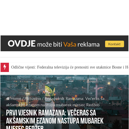
Odlične vijesti: Federalna televizija će prenositi sve utakmice Bosne i
Home
/
Aktuelno
/
Prvi vjesnik Ramazana: Večeras sa
akšamskim ezanom nastupa mubarek mjesec Redžeb
Prvi vjesnik Ramazana: Večeras sa
akšamskim ezanom nastupa mubarek