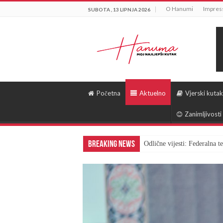
O Hanumi
Impre
SUBOTA , 13 LIPNJA 2026
Početna
Aktuelno
Vjerski kutak
Zanimljivosti
Breaking News
Odlične vijesti: Federalna 