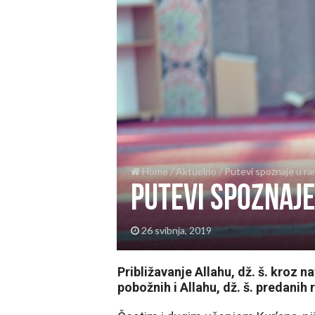
Home
/
Aktuelno
/
Putevi spoznaje u r
Putevi spoznaj
26 svibnja, 2019
Približavanje Allahu, dž. š. kroz n
pobožnih i Allahu, dž. š. predanih 