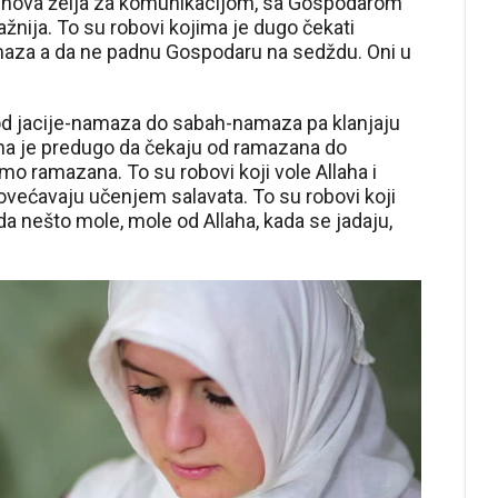
jihova želja za komunikacijom, sa Gospodarom
ažnija. To su robovi kojima je dugo čekati
za a da ne padnu Gospodaru na sedždu. Oni u
 od jacije-namaza do sabah-namaza pa klanjaju
jima je predugo da čekaju od ramazana do
imo ramazana. To su robovi koji vole Allaha i
 povećavaju učenjem salavata. To su robovi koji
ada nešto mole, mole od Allaha, kada se jadaju,