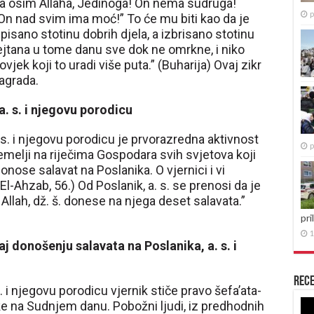
oga osim Allaha, Jedinoga! On nema sudruga!
p
 On nad svim ima moć!” To će mu biti kao da je
isano stotinu dobrih djela, a izbrisano stotinu
 šejtana u tome danu sve dok ne omrkne, i niko
vjek koji to uradi više puta.” (Buharija) Ovaj zikr
nagrada.
. s. i njegovu porodicu
 s. i njegovu porodicu je prvorazredna aktivnost
p
emelji na riječima Gospodara svih svjetova koji
onose salavat na Poslanika. O vjernici i vi
El-Ahzab, 56.) Od Poslanik, a. s. se prenosi da je
llah, dž. š. donese na njega deset salavata.”
pri
1
aj donošenju salavata na Poslanika, a. s. i
Rece
. i njegovu porodicu vjernik stiče pravo šefa’ata-
Re
e na Sudnjem danu. Pobožni ljudi, iz predhodnih