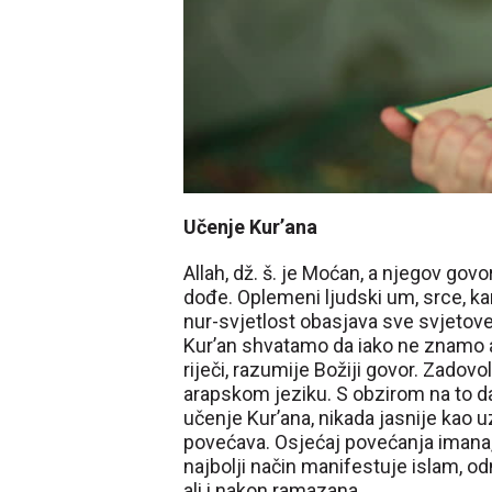
Učenje Kur’ana
Allah, dž. š. je Moćan, a njegov go
dođe. Oplemeni ljudski um, srce, kara
nur-svjetlost obasjava sve svjetove 
Kur’an shvatamo da iako ne znamo ar
riječi, razumije Božiji govor. Zadovo
arapskom jeziku. S obzirom na to da
učenje Kur’ana, nikada jasnije kao 
povećava. Osjećaj povećanja imana,
najbolji način manifestuje islam, o
ali i nakon ramazana.