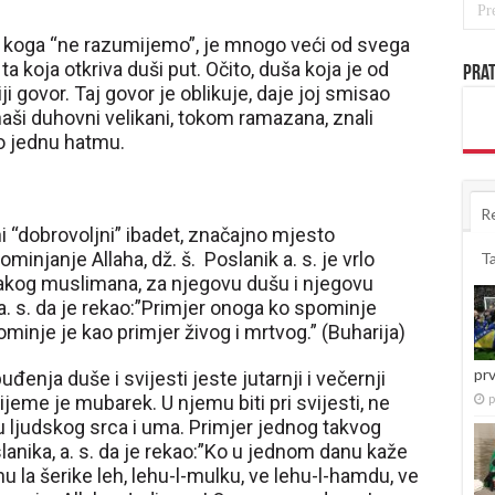
, koga “ne razumijemo”, je mnogo veći od svega
 koja otkriva duši put. Očito, duša koja je od
Prat
 govor. Taj govor je oblikuje, daje joj smisao
naši duhovni velikani, tokom ramazana, znali
po jednu hatmu.
R
i “dobrovoljni” ibadet, značajno mjesto
minjanje Allaha, dž. š. Poslanik a. s. je vrlo
T
svakog muslimana, za njegovu dušu i njegovu
a. s. da je rekao:”Primjer onoga ko spominje
inje je kao primjer živog i mrtvog.” (Buharija)
pr
enja duše i svijesti jeste jutarnji i večernji
jeme je mubarek. U njemu biti pri svijesti, ne
p
ju ljudskog srca i uma. Primjer jednog takvog
slanika, a. s. da je rekao:”Ko u jednom danu kaže
ehu la šerike leh, lehu-l-mulku, ve lehu-l-hamdu, ve