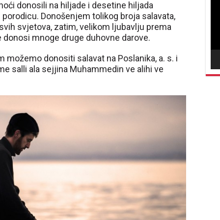
vid
oći donosili na hiljade i desetine hiljada
vu porodicu. Donošenjem tolikog broja salavata,
svih svjetova, zatim, velikom ljubavlju prema
i te donosi mnoge druge duhovne darove.
 možemo donositi salavat na Poslanika, a. s. i
me salli ala sejjina Muhammedin ve alihi ve