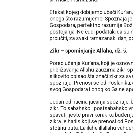
Efekat kojeg dobijemo učeći Kur’an
onoga što razumijemo. Spoznaja je ta
Gospodara, perfektno razumije Božiji
postojanja. Ne čudi podatak, da su 
proučiti, za svaki ramazanski dan, 
Zikr – spominjanje Allaha, dž. š.
Pored učenja Kur’ana, koji je osnovn
približavanja Allahu zauzima zikr-spo
slikovito opisao šta znači zikr za 
spoznaju. Prenosi se od Poslanika, 
svog Gospodara i onog ko Ga ne spom
Jedan od načina jačanja spoznaje, buđ
zikr. To sabahsko i postsabahsko vri
spavati, jeste pravi korak ka buđen
zikra je hadis koji se prenosi od Po
stotinu puta: La ilahe illallahu vahd