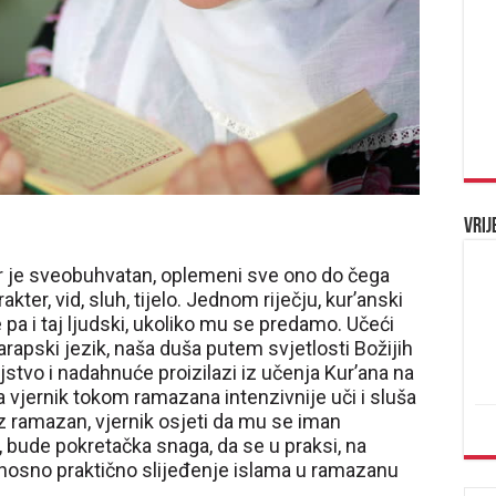
Vrij
vor je sveobuhvatan, oplemeni sve ono do čega
kter, vid, sluh, tijelo. Jednom riječju, kur’anski
pa i taj ljudski, ukoliko mu se predamo. Učeći
apski jezik, naša duša putem svjetlosti Božijih
ljstvo i nadahnuće proizilazi iz učenja Kur’ana na
 vjernik tokom ramazana intenzivnije uči i sluša
uz ramazan, vjernik osjeti da mu se iman
 bude pokretačka snaga, da se u praksi, na
dnosno praktično slijeđenje islama u ramazanu