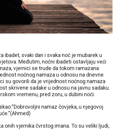
 za ibadet, svaki dan i svaka noć je mubarek u
svjetova. Međutim, noćni ibadeti ostavljaju veći
amaza, vjernici se trude da tokom ramazana
vrijednost noćnog namaza u odnosu na dnevne
ci su govorili da je vrijednost noćnog namaza
st skrivene sadake u odnosu na javnu sadaku.
skom vremenu, pred zoru, u dubini noći.
 rekao:”Dobrovoljni namaz čovjeka, u njegovoj
 kuće.”(Ahmed)
a onih vjernika čvrstog imana. To su veliki ljudi,