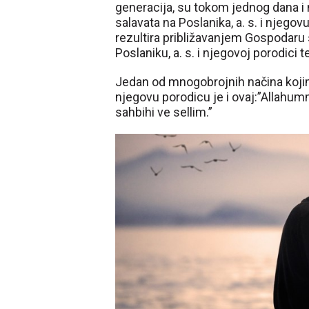
generacija, su tokom jednog dana i n
salavata na Poslanika, a. s. i njego
rezultira približavanjem Gospodaru 
Poslaniku, a. s. i njegovoj porodic
Jedan od mnogobrojnih načina kojim
njegovu porodicu je i ovaj:”Allahum
sahbihi ve sellim.”