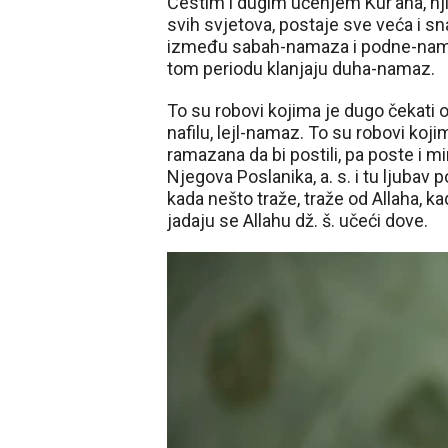
Čestim i dugim učenjem Kur’ana, n
svih svjetova, postaje sve veća i sn
između sabah-namaza i podne-nama
tom periodu klanjaju duha-namaz.
To su robovi kojima je dugo čekati
nafilu, lejl-namaz. To su robovi ko
ramazana da bi postili, pa poste i m
Njegova Poslanika, a. s. i tu ljubav
kada nešto traže, traže od Allaha, k
jadaju se Allahu dž. š. učeći dove.