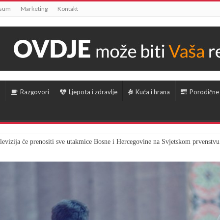
ssum
Marketing
Kontakt
Razgovori
Ljepota i zdravlje
Kuća i hrana
Porodične
televizija će prenositi sve utakmice Bosne i Hercegovine na Svjetskom prvenstvu