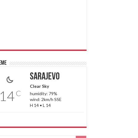
eme
Sarajevo
Clear Sky
14
C
humidity: 79%
wind: 2km/h SSE
H 14 • L 14