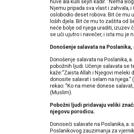
huve ala kulli šejin kadir. ”Nema B
Njemu pripada sva vlast i zahvala, i
oslobodio deset robova. Bit će mu up
loših djela. Bit će mu to zaštita od
neće bolje od njega uraditi, izuzev čo
se uči ujutro i navečer, i ista mu je 
Donošenje salavata na Poslanika, a
Donošenje salavata na Poslanika, a.
pobožnih ljudi. Učenje salavata se t
kaže:”Zaista Allah i Njegovi meleki d
donosite salavat i selam na njega.” (
rekao: ”Ko na mene donese salavat, A
(Muslim).
Pobožni ljudi pridavaju veliki znač
njegovu porodicu.
Donoseći salavate na Poslanika, a. s
Poslanikovog zauzimanja za vjernik