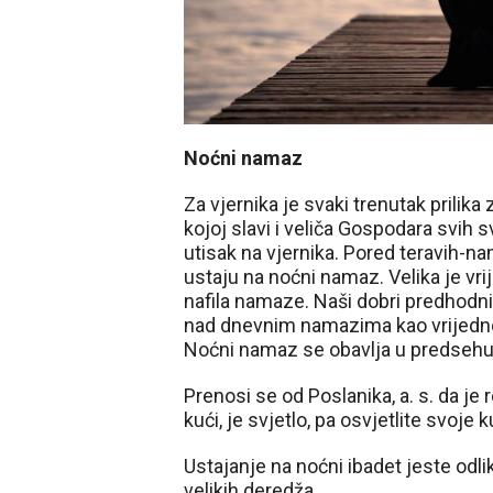
Noćni namaz
Za vjernika je svaki trenutak prilika
kojoj slavi i veliča Gospodara svih 
utisak na vjernika. Pored teravih-n
ustaju na noćni namaz. Velika je 
nafila namaze. Naši dobri predhodni
nad dnevnim namazima kao vrijedno
Noćni namaz se obavlja u predsehur
Prenosi se od Poslanika, a. s. da je
kući, je svjetlo, pa osvjetlite svoje
Ustajanje na noćni ibadet jeste odlik
velikih deredža.