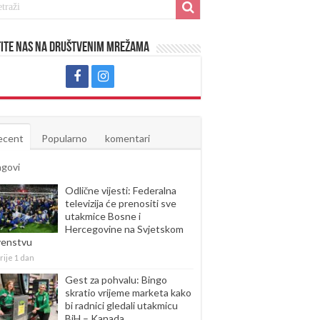
ite nas na društvenim mrežama
ecent
Popularno
komentari
agovi
Odlične vijesti: Federalna
televizija će prenositi sve
utakmice Bosne i
Hercegovine na Svjetskom
venstvu
rije 1 dan
Gest za pohvalu: Bingo
skratio vrijeme marketa kako
bi radnici gledali utakmicu
BiH – Kanada