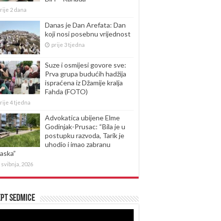
rije 2 dana
Danas je Dan Arefata: Dan
koji nosi posebnu vrijednost
prije 3 tjedna
Suze i osmijesi govore sve:
Prva grupa budućih hadžija
ispraćena iz Džamije kralja
Fahda (FOTO)
rije 4 tjedna
Advokatica ubijene Elme
Godinjak-Prusac: “Bila je u
postupku razvoda, Tarik je
uhodio i imao zabranu
laska”
 svibnja, 2026
pt sedmice
produktor