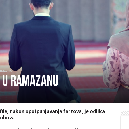
amazanu
e u ramazanu
afile, nakon upotpunjavanja farzova, je odlika
robova.