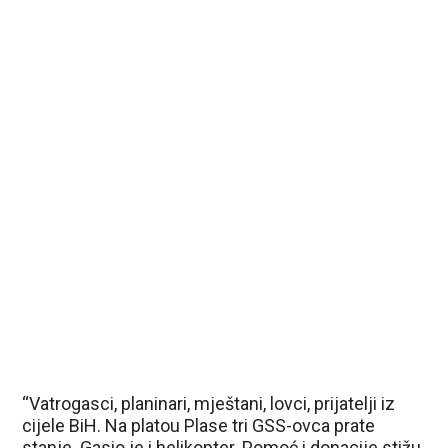
“Vatrogasci, planinari, mještani, lovci, prijatelji iz
cijele BiH. Na platou Plase tri GSS-ovca prate
stanje. Gasio je i helikopter. Pomoć i donacije stižu