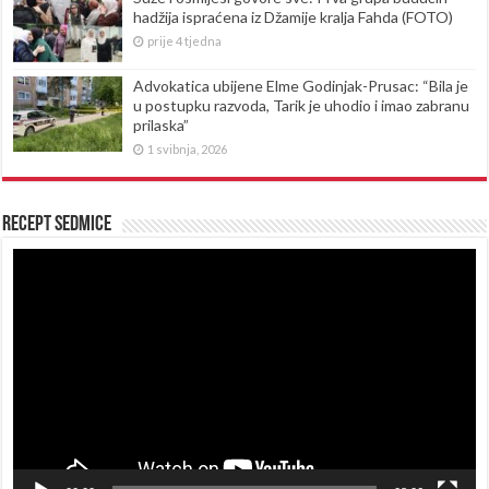
hadžija ispraćena iz Džamije kralja Fahda (FOTO)
prije 4 tjedna
Advokatica ubijene Elme Godinjak-Prusac: “Bila je
u postupku razvoda, Tarik je uhodio i imao zabranu
prilaska”
1 svibnja, 2026
Recept sedmice
Reproduktor
videozapisa