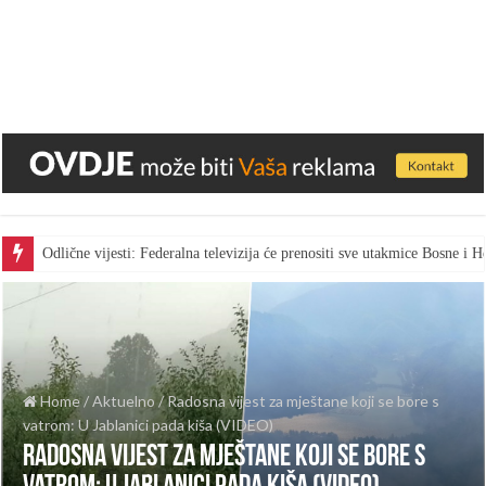
Odlične vijesti: Federalna televizija će prenositi sve utakmice Bosne i
Home
/
Aktuelno
/
Radosna vijest za mještane koji se bore s
vatrom: U Jablanici pada kiša (VIDEO)
Radosna vijest za mještane koji se bore s