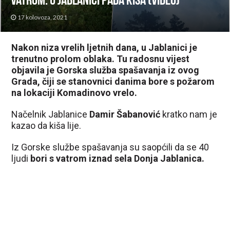
vatrom: U Jablanici pada kiša (VIDEO)
17 kolovoza, 2021
Nakon niza vrelih ljetnih dana, u Jablanici je
trenutno prolom oblaka. Tu radosnu vijest
objavila je Gorska služba spašavanja iz ovog
Grada, čiji se stanovnici danima bore s požarom
na lokaciji Komadinovo vrelo.
Načelnik Jablanice
Damir Šabanović
kratko nam je
kazao da kiša lije.
Iz Gorske službe spašavanja su saopćili da se 40
ljudi
bori s vatrom iznad sela Donja Jablanica.