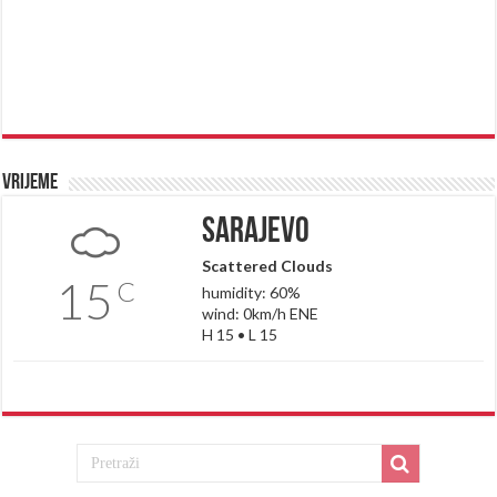
Vrijeme
Sarajevo
Scattered Clouds
15
C
humidity: 60%
wind: 0km/h ENE
H 15 • L 15