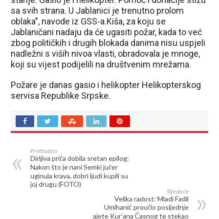
sa svih strana. U Jablanici je trenutno prolom
oblaka”, navode iz GSS-a.Kiša, za koju se
Jablaničani nadaju da će ugasiti požar, kada to već
zbog političkih i drugih blokada danima nisu uspjeli
nadležni s viših nivoa vlasti, obradovala je mnoge,
koji su vijest podijelili na društvenim mrežama.
Požare je danas gasio i helikopter Helikopterskog
servisa Republike Srpske.
Prethodno
Dirljiva priča dobila sretan epilog:
Nakon što je nani Semki jučer
uginula krava, dobri ljudi kupili su
joj drugu (FOTO)
Sljedeće
Velika radost: Mladi Fadil
Umihanić proučio posljednje
ajete Kur’ana Časnog te stekao