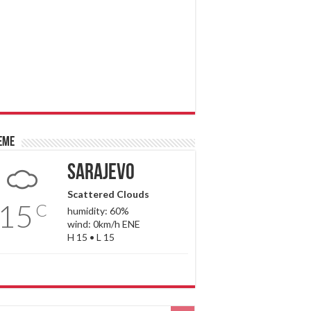
eme
Sarajevo
Scattered Clouds
15
C
humidity: 60%
wind: 0km/h ENE
H 15 • L 15