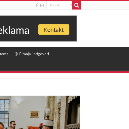
 teme
Pitanja i odgovori