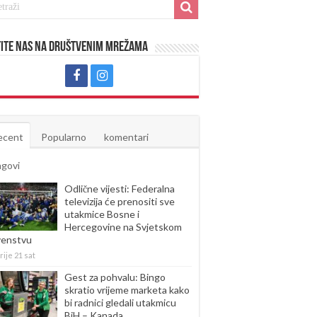
ite nas na društvenim mrežama
ecent
Popularno
komentari
agovi
Odlične vijesti: Federalna
televizija će prenositi sve
utakmice Bosne i
Hercegovine na Svjetskom
venstvu
rije 21 sat
Gest za pohvalu: Bingo
skratio vrijeme marketa kako
bi radnici gledali utakmicu
BiH – Kanada