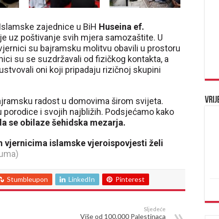
 Islamske zajednice u BiH
Huseina ef.
je uz poštivanje svih mjera samozaštite. U
jernici su bajramsku molitvu obavili u prostoru
nici su se suzdržavali od fizičkog kontakta, a
vovali oni koji pripadaju rizičnoj skupini
Vrij
bajramsku radost u domovima širom svijeta.
u porodice i svojih najbližih. Podsjećamo kako
a se obilaze šehidska mezarja.
vjernicima islamske vjeroispovjesti želi
uma)
Stumbleupon
LinkedIn
Pinterest
Sljedeće
Više od 100.000 Palestinaca