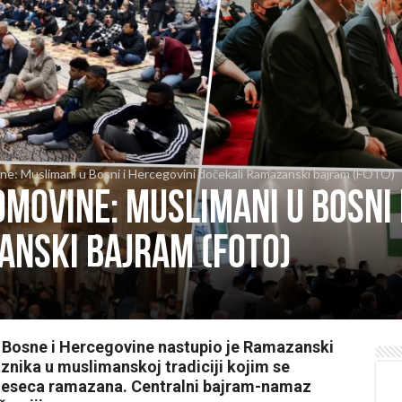
ne: Muslimani u Bosni i Hercegovini dočekali Ramazanski bajram (FOTO)
movine: Muslimani u Bosni 
anski bajram (FOTO)
Bosne i Hercegovine nastupio je Ramazanski
aznika u muslimanskoj tradiciji kojim se
mjeseca ramazana. Centralni bajram-namaz