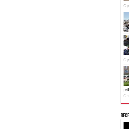
p
p
pri
1
Rece
Re