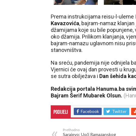
Prema instrukcijama reisu-l-uleme
Kavazovića
, bajram-namaz klanjan 
džamijama koje su bile popunjene, v
oko džamija. Prilikom klanjanja, vjer
bajram-namazu uglavnom nisu prisust
stanovništva.
Na sreću, pandemija nije odnijela 
Vjernici će ovaj dan provesti u krug
se sutra obilježava i
Dan šehida kad
Redakcija portala Hanuma.ba svim 
Bajram Šerif Mubarek Olsun.
(Han
Facebook
Twitter
Podijeli
Prethodno
Sarajevo: Uoči Ramazanskog