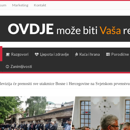
ssum
Marketing
Kontakt
Razgovori
Ljepota i zdravlje
Kuća i hrana
Porodične
Zanimljivosti
televizija će prenositi sve utakmice Bosne i Hercegovine na Svjetskom prvenstvu