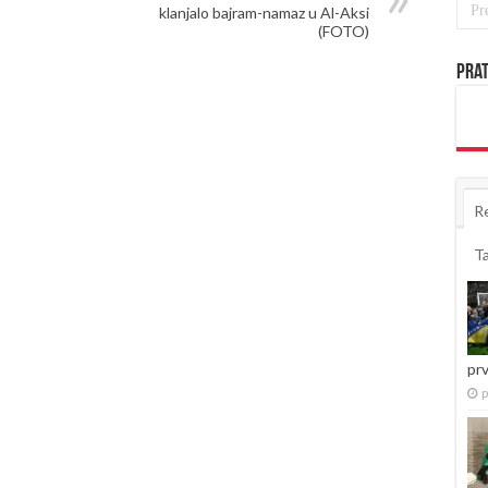
klanjalo bajram-namaz u Al-Aksi
(FOTO)
Prat
R
T
pr
p