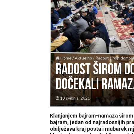
Home
/
Aktuelno
/
Radost širom domovi
Radost širom do
dočekali Ramaz
13 svibnja, 2021
Klanjanjem bajram-namaza širom 
bajram, jedan od najradosnijih pr
obilježava kraj posta i mubarek 