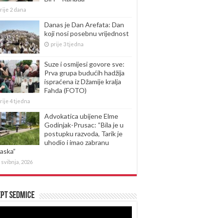
rije 2 dana
Danas je Dan Arefata: Dan
koji nosi posebnu vrijednost
prije 3 tjedna
Suze i osmijesi govore sve:
Prva grupa budućih hadžija
ispraćena iz Džamije kralja
Fahda (FOTO)
rije 4 tjedna
Advokatica ubijene Elme
Godinjak-Prusac: “Bila je u
postupku razvoda, Tarik je
uhodio i imao zabranu
laska”
 svibnja, 2026
pt sedmice
produktor