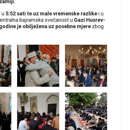
žamiji.
u u
5:52 sati te uz male vremenske razlike
i u
Centralna bajramska svečanost u
Gazi Husrev-
 godine je obilježena uz posebne mjere
zbog