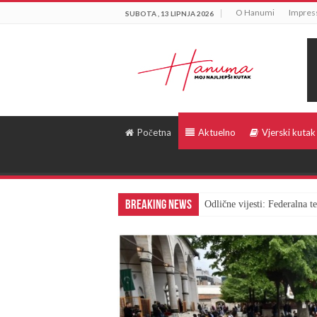
O Hanumi
Impre
SUBOTA , 13 LIPNJA 2026
Početna
Aktuelno
Vjerski kutak
Breaking News
Odlične vijesti: Federalna 