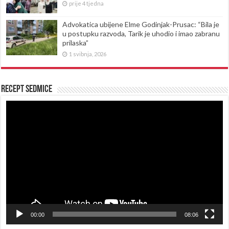
prije 4 tjedna
Advokatica ubijene Elme Godinjak-Prusac: “Bila je
u postupku razvoda, Tarik je uhodio i imao zabranu
prilaska”
1 svibnja, 2026
Recept sedmice
Reproduktor
videozapisa
00:00
08:06