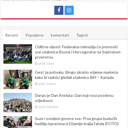
Recent
Popularno
komentari
Tagovi
Odlične vijesti: Federalna televizija će prenositi
sve utakmice Bosne i Hercegovine na Svjetskom
prvenstvu
prije 1 dan
Gest za pohvalu: Bingo skratio vrijeme marketa
kako bi radnici gledali utakmicu BiH – Kanada
prije 2 dana
Danas je Dan Arefata: Dan koji nosi posebnu
vrijednost
prije 3 tjedna
Suze i osmijesi govore sve: Prva grupa budućih
hadžija ispraćena iz Džamije kralja Fahda (FOTO)