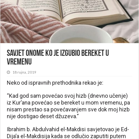
Savjet onome ko je izgubio bereket u
vremenu
18 rujna, 2019
Neko od ispravnih prethodnika rekao je:
“Kad god sam povećao svoj hizb (dnevno učenje)
iz Kur’ana povećao se bereket u mom vremenu, pa
nisam prestao sa povećavanjem sve dok moj hizb
nije dostigao deset džuzeva.”
Ibrahim b. Abdulvahid el-Makdisi savjetovao je Ed-
Dija’a el-Makdisija kada se odlučio zaputiti putem