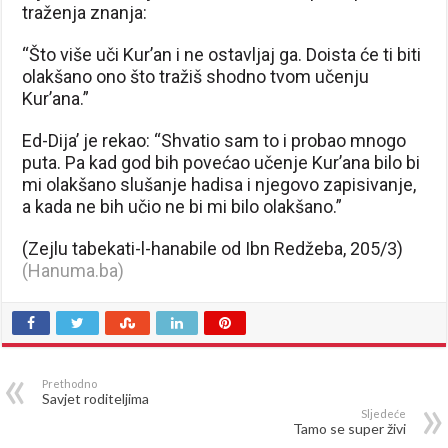
traženja znanja:
“Što više uči Kur’an i ne ostavljaj ga. Doista će ti biti
olakšano ono što tražiš shodno tvom učenju
Kur’ana.”
Ed-Dija’ je rekao: “Shvatio sam to i probao mnogo
puta. Pa kad god bih povećao učenje Kur’ana bilo bi
mi olakšano slušanje hadisa i njegovo zapisivanje,
a kada ne bih učio ne bi mi bilo olakšano.”
(Zejlu tabekati-l-hanabile od Ibn Redžeba, 205/3)
(Hanuma.ba)
Prethodno
Savjet roditeljima
Sljedeće
Tamo se super živi