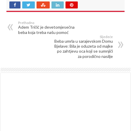
Prethodno
Adem Tričić je devetomjesečna
beba koja treba našu pomoć
Sljedeće
Beba umrla u sarajevskom Domu
Bjelave: Bila je oduzeta od majke
po zahtjevu oca koji se sumnjiči
za porodično nasilje