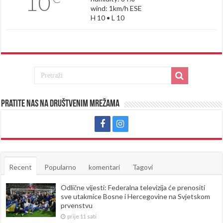
10
wind: 1km/h ESE
H 10 • L 10
Pratite nas na društvenim mrežama
Recent
Popularno
komentari
Tagovi
Odlične vijesti: Federalna televizija će prenositi
sve utakmice Bosne i Hercegovine na Svjetskom
prvenstvu
prije 11 sati