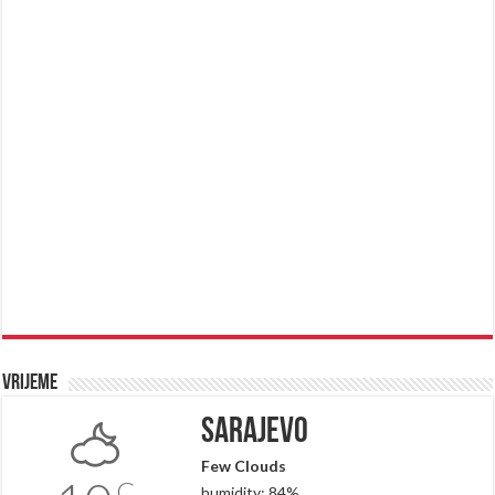
Vrijeme
Sarajevo
Few Clouds
C
humidity: 84%