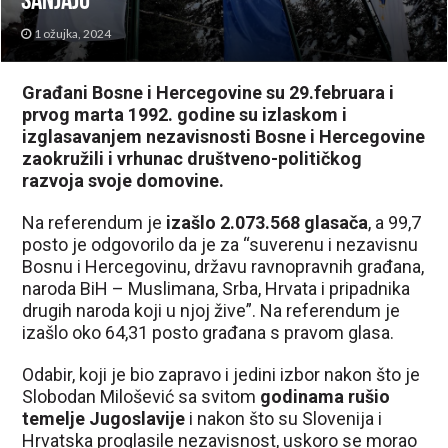
sanjaju
1 ožujka, 2024
Građani Bosne i Hercegovine su 29.februara i
prvog marta 1992. godine su izlaskom i
izglasavanjem nezavisnosti Bosne i Hercegovine
zaokružili i vrhunac društveno-političkog
razvoja svoje domovine.
Na referendum je
izašlo 2.073.568 glasača
, a 99,7
posto je odgovorilo da je za “suverenu i nezavisnu
Bosnu i Hercegovinu, državu ravnopravnih građana,
naroda BiH – Muslimana, Srba, Hrvata i pripadnika
drugih naroda koji u njoj žive”. Na referendum je
izašlo oko 64,31 posto građana s pravom glasa.
Odabir, koji je bio zapravo i jedini izbor nakon što je
Slobodan Milošević sa svitom
godinama rušio
temelje Jugoslavije
i nakon što su Slovenija i
Hrvatska proglasile nezavisnost, uskoro se morao