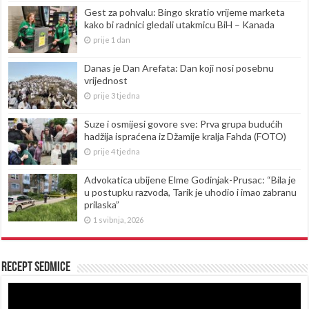
Gest za pohvalu: Bingo skratio vrijeme marketa
kako bi radnici gledali utakmicu BiH – Kanada
prije 1 dan
Danas je Dan Arefata: Dan koji nosi posebnu
vrijednost
prije 3 tjedna
Suze i osmijesi govore sve: Prva grupa budućih
hadžija ispraćena iz Džamije kralja Fahda (FOTO)
prije 4 tjedna
Advokatica ubijene Elme Godinjak-Prusac: “Bila je
u postupku razvoda, Tarik je uhodio i imao zabranu
prilaska”
1 svibnja, 2026
Recept sedmice
Reproduktor
videozapisa