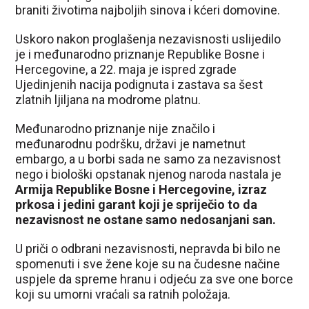
braniti životima najboljih sinova i kćeri domovine.
Uskoro nakon proglašenja nezavisnosti uslijedilo
je i međunarodno priznanje Republike Bosne i
Hercegovine, a 22. maja je ispred zgrade
Ujedinjenih nacija podignuta i zastava sa šest
zlatnih ljiljana na modrome platnu.
Međunarodno priznanje nije značilo i
međunarodnu podršku, državi je nametnut
embargo, a u borbi sada ne samo za nezavisnost
nego i biološki opstanak njenog naroda nastala je
Armija Republike Bosne i Hercegovine, izraz
prkosa i jedini garant koji je spriječio to da
nezavisnost ne ostane samo nedosanjani san.
U priči o odbrani nezavisnosti, nepravda bi bilo ne
spomenuti i sve žene koje su na čudesne načine
uspjele da spreme hranu i odjeću za sve one borce
koji su umorni vraćali sa ratnih položaja.