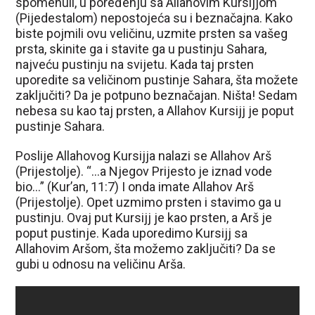
spomenuli, u poređenju sa Allahovim Kursijjom
(Pijedestalom) nepostojeća su i beznačajna. Kako
biste pojmili ovu veličinu, uzmite prsten sa vašeg
prsta, skinite ga i stavite ga u pustinju Sahara,
najveću pustinju na svijetu. Kada taj prsten
uporedite sa veličinom pustinje Sahara, šta možete
zaključiti? Da je potpuno beznačajan. Ništa! Sedam
nebesa su kao taj prsten, a Allahov Kursijj je poput
pustinje Sahara.
Poslije Allahovog Kursijja nalazi se Allahov Arš
(Prijestolje). “…a Njegov Prijesto je iznad vode
bio…” (Kur’an, 11:7) I onda imate Allahov Arš
(Prijestolje). Opet uzmimo prsten i stavimo ga u
pustinju. Ovaj put Kursijj je kao prsten, a Arš je
poput pustinje. Kada uporedimo Kursijj sa
Allahovim Aršom, šta možemo zaključiti? Da se
gubi u odnosu na veličinu Arša.