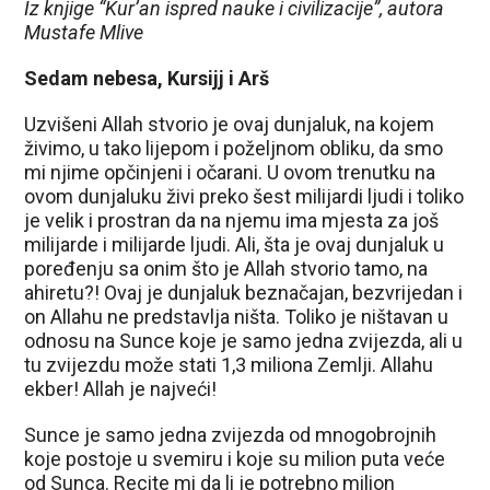
Iz knjige “Kur’an ispred nauke i civilizacije”, autora
Mustafe Mlive
Sedam nebesa, Kursijj i Arš
Uzvišeni Allah stvorio je ovaj dunjaluk, na kojem
živimo, u tako lijepom i poželjnom obliku, da smo
mi njime opčinjeni i očarani. U ovom trenutku na
ovom dunjaluku živi preko šest milijardi ljudi i toliko
je velik i prostran da na njemu ima mjesta za još
milijarde i milijarde ljudi. Ali, šta je ovaj dunjaluk u
poređenju sa onim što je Allah stvorio tamo, na
ahiretu?! Ovaj je dunjaluk beznačajan, bezvrijedan i
on Allahu ne predstavlja ništa. Toliko je ništavan u
odnosu na Sunce koje je samo jedna zvijezda, ali u
tu zvijezdu može stati 1,3 miliona Zemlji. Allahu
ekber! Allah je najveći!
Sunce je samo jedna zvijezda od mnogobrojnih
koje postoje u svemiru i koje su milion puta veće
od Sunca. Recite mi da li je potrebno milion