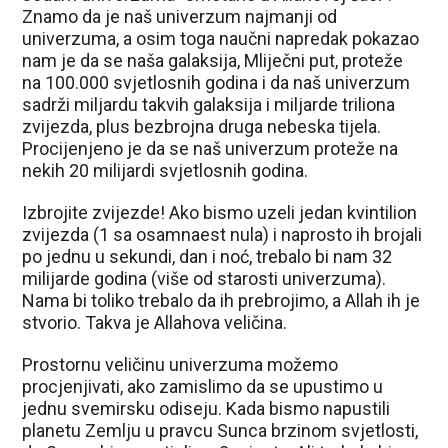
Znamo da je naš univerzum najmanji od
univerzuma, a osim toga naučni napredak pokazao
nam je da se naša galaksija, Mliječni put, proteže
na 100.000 svjetlosnih godina i da naš univerzum
sadrži miljardu takvih galaksija i miljarde triliona
zvijezda, plus bezbrojna druga nebeska tijela.
Procijenjeno je da se naš univerzum proteže na
nekih 20 milijardi svjetlosnih godina.
Izbrojite zvijezde! Ako bismo uzeli jedan kvintilion
zvijezda (1 sa osamnaest nula) i naprosto ih brojali
po jednu u sekundi, dan i noć, trebalo bi nam 32
milijarde godina (više od starosti univerzuma).
Nama bi toliko trebalo da ih prebrojimo, a Allah ih je
stvorio. Takva je Allahova veličina.
Prostornu veličinu univerzuma možemo
procjenjivati, ako zamislimo da se upustimo u
jednu svemirsku odiseju. Kada bismo napustili
planetu Zemlju u pravcu Sunca brzinom svjetlosti,