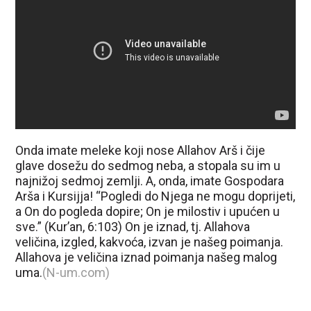
Onda imate meleke koji nose Allahov Arš i čije
glave dosežu do sedmog neba, a stopala su im u
najnižoj sedmoj zemlji. A, onda, imate Gospodara
Arša i Kursijja! “Pogledi do Njega ne mogu doprijeti,
a On do pogleda dopire; On je milostiv i upućen u
sve.” (Kur’an, 6:103) On je iznad, tj. Allahova
veličina, izgled, kakvoća, izvan je našeg poimanja.
Allahova je veličina iznad poimanja našeg malog
uma.
(N-um.com)