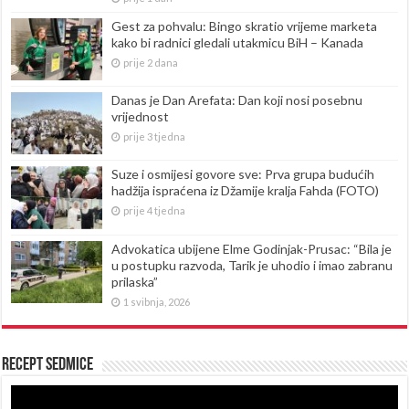
Gest za pohvalu: Bingo skratio vrijeme marketa
kako bi radnici gledali utakmicu BiH – Kanada
prije 2 dana
Danas je Dan Arefata: Dan koji nosi posebnu
vrijednost
prije 3 tjedna
Suze i osmijesi govore sve: Prva grupa budućih
hadžija ispraćena iz Džamije kralja Fahda (FOTO)
prije 4 tjedna
Advokatica ubijene Elme Godinjak-Prusac: “Bila je
u postupku razvoda, Tarik je uhodio i imao zabranu
prilaska”
1 svibnja, 2026
Recept sedmice
Reproduktor
videozapisa