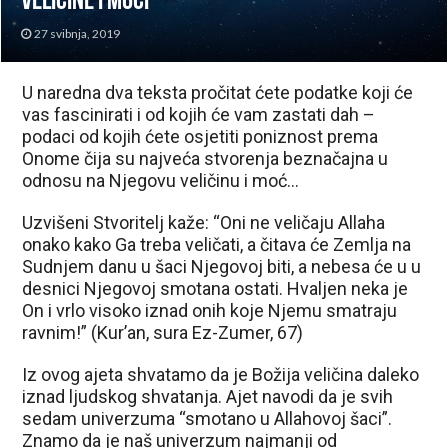
veličine i moći
27 svibnja, 2019
U naredna dva teksta pročitat ćete podatke koji će
vas fascinirati i od kojih će vam zastati dah –
podaci od kojih ćete osjetiti poniznost prema
Onome čija su najveća stvorenja beznačajna u
odnosu na Njegovu veličinu i moć…
Uzvišeni Stvoritelj kaže: “Oni ne veličaju Allaha
onako kako Ga treba veličati, a čitava će Zemlja na
Sudnjem danu u šaci Njegovoj biti, a nebesa će u u
desnici Njegovoj smotana ostati. Hvaljen neka je
On i vrlo visoko iznad onih koje Njemu smatraju
ravnim!” (Kur’an, sura Ez-Zumer, 67)
Iz ovog ajeta shvatamo da je Božija veličina daleko
iznad ljudskog shvatanja. Ajet navodi da je svih
sedam univerzuma “smotano u Allahovoj šaci”.
Znamo da je naš univerzum najmanji od