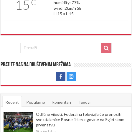
15
C
humidity: 77%
wind: 2km/h SE
H 15 • L 15
Pratite nas na društvenim mrežama
Recent
Popularno
komentari
Tagovi
Odlične vijesti: Federalna televizija će prenositi
sve utakmice Bosne i Hercegovine na Svjetskom
prvenstvu
prije 1 dan