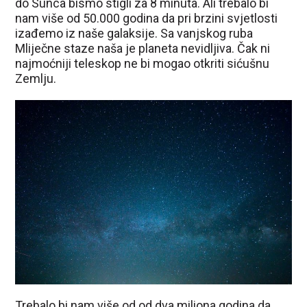
do Sunca bismo stigli za 8 minuta. Ali trebalo bi
nam više od 50.000 godina da pri brzini svjetlosti
izađemo iz naše galaksije. Sa vanjskog ruba
Mliječne staze naša je planeta nevidljiva. Čak ni
najmoćniji teleskop ne bi mogao otkriti sićušnu
Zemlju.
Trebalo bi nam više od od dva miliona godina da