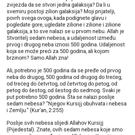
zvijezda da se stvori jedna galaksija? Da li u
svemiru postoji zilion galaksija? Moji prijatelji,
povrh svega ovoga, kada podignete glavu i
pogledate gore, ugledate zilione i zilione i zilione
galaksija, a to sve nalazi se u prvom nebu. Allah je
Stvoritelj sedam nebesa, a udaljenost između
prvog i drugog neba iznosi 500 godina. Udaljenost
koja se može preći za 500 godina, ali kojom
brzinom? Samo Allah zna!
Ali, potrebno je 500 godina da se pređe od prvog
neba do drugog, 500 godina od drugog do trećeg,
od trećeg do četvrtog, od četvrtog do petog, od
petog do šestog, od šestog do sedmog. Svaki je
put potrebno 500 godina. Šta se nalazi poslije
sedam nebesa? “Njegov Kursijj obuhvata i nebesa
i Zemlju.” (Kur’an, 2:255)
Poslije svih nebesa slijedi Allahov Kursijj
(Pijedestal). Znate, ovih sedam nebesa koje smo