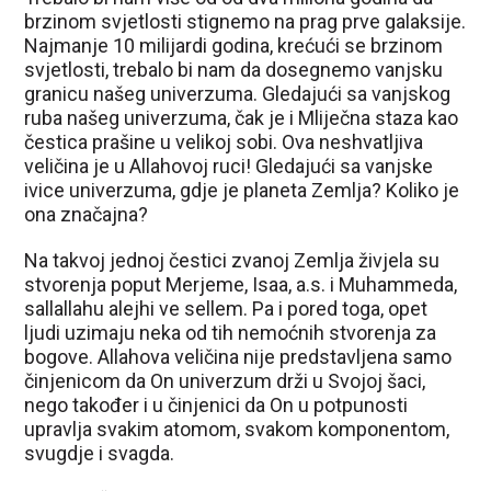
brzinom svjetlosti stignemo na prag prve galaksije.
Najmanje 10 milijardi godina, krećući se brzinom
svjetlosti, trebalo bi nam da dosegnemo vanjsku
granicu našeg univerzuma. Gledajući sa vanjskog
ruba našeg univerzuma, čak je i Mliječna staza kao
čestica prašine u velikoj sobi. Ova neshvatljiva
veličina je u Allahovoj ruci! Gledajući sa vanjske
ivice univerzuma, gdje je planeta Zemlja? Koliko je
ona značajna?
Na takvoj jednoj čestici zvanoj Zemlja živjela su
stvorenja poput Merjeme, Isaa, a.s. i Muhammeda,
sallallahu alejhi ve sellem. Pa i pored toga, opet
ljudi uzimaju neka od tih nemoćnih stvorenja za
bogove. Allahova veličina nije predstavljena samo
činjenicom da On univerzum drži u Svojoj šaci,
nego također i u činjenici da On u potpunosti
upravlja svakim atomom, svakom komponentom,
svugdje i svagda.