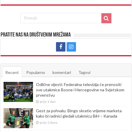
Pratite nas na društvenim mrežama
Recent
Popularno
komentari
Tagovi
Odlične vijesti: Federalna televizija će prenositi
sve utakmice Bosne i Hercegovine na Svjetskom
prvenstvu
prije 1 dan
Gest za pohvalu: Bingo skratio vrijeme marketa
kako bi radnici gledali utakmicu BiH – Kanada
prije 2 dana