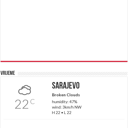
Vrijeme
Sarajevo
Broken Clouds
22
C
humidity: 47%
wind: 3km/h NW
H 22 • L 22