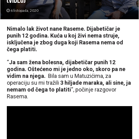
(VIDEO)
6 listopada, 2020
Nimalo lak život nane Raseme. Dijabetičar je
punih 12 godina. Kuća u koj živi nema struje,
isključena je zbog duga koji Rasema nema od
čega platiti.
“
Ja sam žena bolesna, dijabetičar punih 12
godina. Oštećeno mi je jedno oko, skoro pa ne
vidim na njega.
Bila sam u Matuzićima, za
operaciju su mi tražili
3 hiljade maraka, ali sine, ja
nemam od čega to platiti
“, počinje razgovor
Rasema.