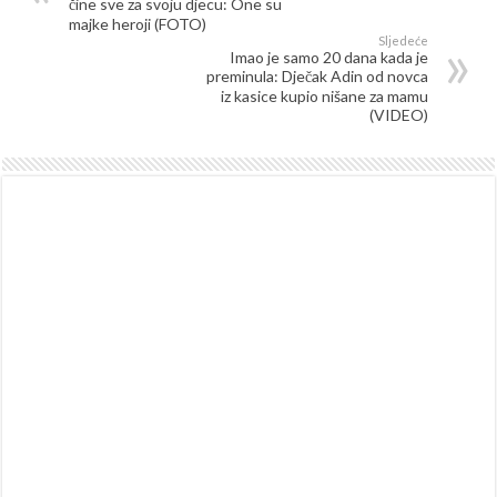
čine sve za svoju djecu: One su
majke heroji (FOTO)
Sljedeće
Imao je samo 20 dana kada je
preminula: Dječak Adin od novca
iz kasice kupio nišane za mamu
(VIDEO)