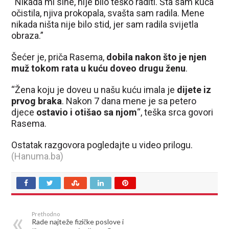
“Nikada mi sine, nije bilo teško raditi. Šta sam kuća
očistila, njiva prokopala, svašta sam radila. Mene
nikada ništa nije bilo stid, jer sam radila svijetla
obraza.”
Šećer je, priča Rasema,
dobila nakon što je njen
muž tokom rata u kuću doveo drugu ženu
.
“Žena koju je doveu u našu kuću imala je
dijete iz
prvog braka
. Nakon 7 dana mene je sa petero
djece
ostavio i otišao sa njom
“, teška srca govori
Rasema.
Ostatak razgovora pogledajte u video prilogu.
(Hanuma.ba)
Prethodno
Rade najteže fizičke poslove i