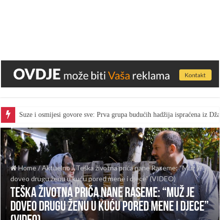
Suze i osmijesi govore sve: Prva grupa budućih hadžija ispraćena iz D
Home
/
Aktuelno
/
Teška životna priča nane Raseme: “Muž je
doveo drugu ženu u kuću pored mene i djece” (VIDEO)
Teška životna priča nane Raseme: “Muž je
doveo drugu ženu u kuću pored mene i djece”