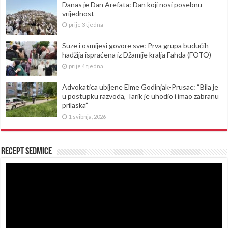
Danas je Dan Arefata: Dan koji nosi posebnu
vrijednost
prije 3 tjedna
Suze i osmijesi govore sve: Prva grupa budućih
hadžija ispraćena iz Džamije kralja Fahda (FOTO)
prije 4 tjedna
Advokatica ubijene Elme Godinjak-Prusac: “Bila je
u postupku razvoda, Tarik je uhodio i imao zabranu
prilaska”
1 svibnja, 2026
Recept sedmice
Reproduktor
videozapisa