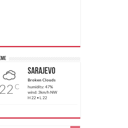
eme
Sarajevo
Broken Clouds
22
C
humidity: 47%
wind: 3km/h NW
H 22 • L 22