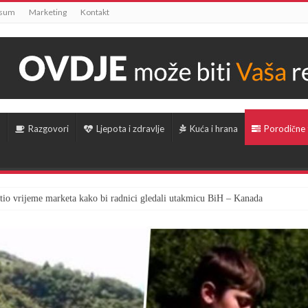
ssum
Marketing
Kontakt
Razgovori
Ljepota i zdravlje
Kuća i hrana
Porodične
tio vrijeme marketa kako bi radnici gledali utakmicu BiH – Kanada