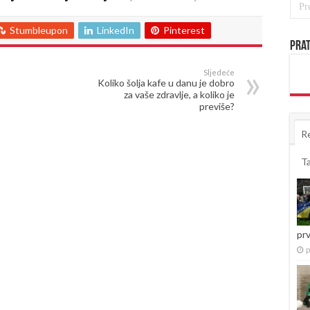
Stumbleupon
LinkedIn
Pinterest
Prat
Sljedeće
Koliko šolja kafe u danu je dobro
za vaše zdravlje, a koliko je
previše?
R
T
pr
p