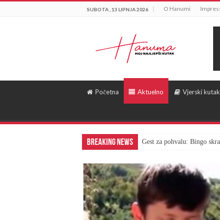
O Hanumi
Impre
SUBOTA , 13 LIPNJA 2026
Početna
Aktuelno
Vjerski kutak
Breaking News
Gest za pohvalu: Bingo skra