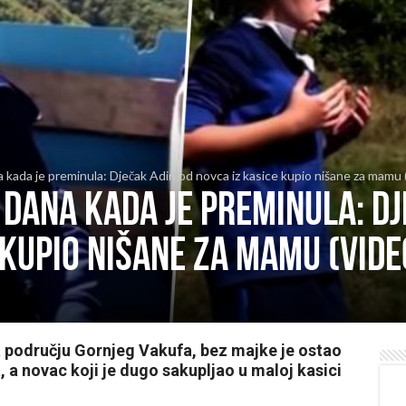
 kada je preminula: Dječak Adin od novca iz kasice kupio nišane za mam
 dana kada je preminula: Dj
 kupio nišane za mamu (VIDE
a području Gornjeg Vakufa, bez majke je ostao
a novac koji je dugo sakupljao u maloj kasici