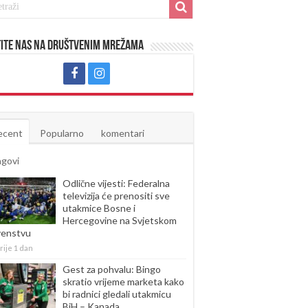
ite nas na društvenim mrežama
ecent
Popularno
komentari
agovi
Odlične vijesti: Federalna
televizija će prenositi sve
utakmice Bosne i
Hercegovine na Svjetskom
venstvu
rije 1 dan
Gest za pohvalu: Bingo
skratio vrijeme marketa kako
bi radnici gledali utakmicu
BiH – Kanada