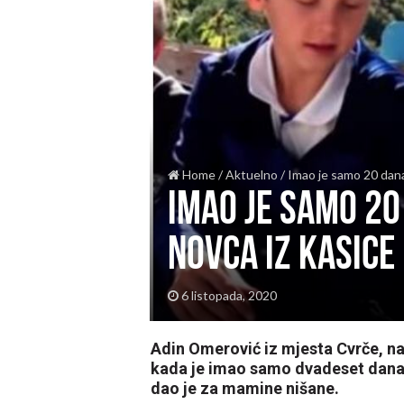
Home
/
Aktuelno
/
Imao je samo 20 dana
Imao je samo 20
novca iz kasice
6 listopada, 2020
Adin Omerović iz mjesta Cvrče, n
kada je imao samo dvadeset dana, 
dao je za mamine nišane.