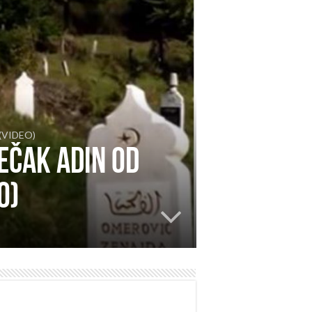
u (VIDEO)
ečak Adin od
O)