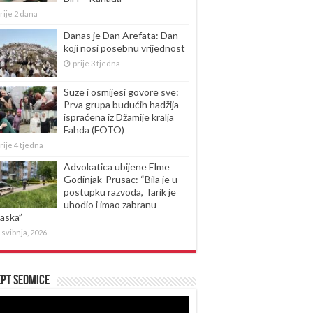
rije 2 dana
Danas je Dan Arefata: Dan
koji nosi posebnu vrijednost
prije 3 tjedna
Suze i osmijesi govore sve:
Prva grupa budućih hadžija
ispraćena iz Džamije kralja
Fahda (FOTO)
rije 4 tjedna
Advokatica ubijene Elme
Godinjak-Prusac: “Bila je u
postupku razvoda, Tarik je
uhodio i imao zabranu
laska”
 svibnja, 2026
pt sedmice
produktor