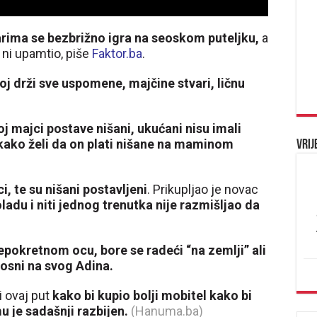
rima se bezbrižno igra na seoskom puteljku,
a
e ni upamtio, piše
Faktor.ba
.
oj drži sve uspomene, majčine stvari, ličnu
j majci postave nišani, ukućani nisu imali
 kako želi da on plati nišane na maminom
Vrij
, te su nišani postavljeni
. Prikupljao je novac
ladu i niti jednog trenutka nije razmišljao da
epokretnom ocu, bore se radeći “na zemlji” ali
nosni na svog Adina.
i ovaj put
kako bi kupio bolji mobitel kako bi
u je sadašnji razbijen.
(Hanuma.ba)