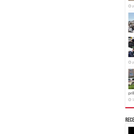
p
p
pri
1
Rece
Re