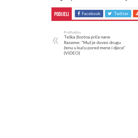
Facebook
Twitter
Podijeli
Prethodno
Teška životna priča nane
Raseme: “Muž je doveo drugu
ženu u kuću pored mene i djece”
(VIDEO)