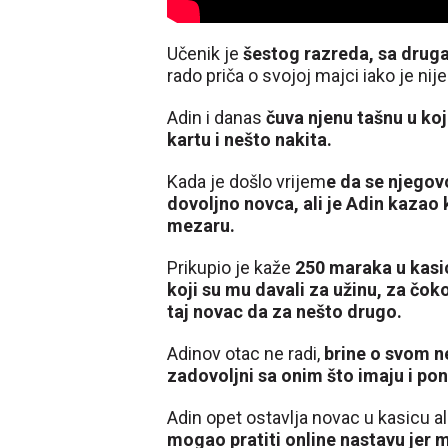
Učenik je
šestog razreda, sa druga
rado priča o svojoj majci iako je nij
Adin i danas
čuva njenu tašnu u koj
kartu i nešto nakita.
Kada je došlo vrijem
e da se njegovo
dovoljno novca, ali je Adin kazao
mezaru.
Prikupio je kaže
250 maraka u kasici
koji su mu davali za užinu, za čoko
taj novac da za nešto drugo.
Adinov otac ne radi,
brine o svom n
zadovoljni sa onim što imaju i po
Adin opet ostavlja novac u kasicu al
mogao pratiti online nastavu jer m