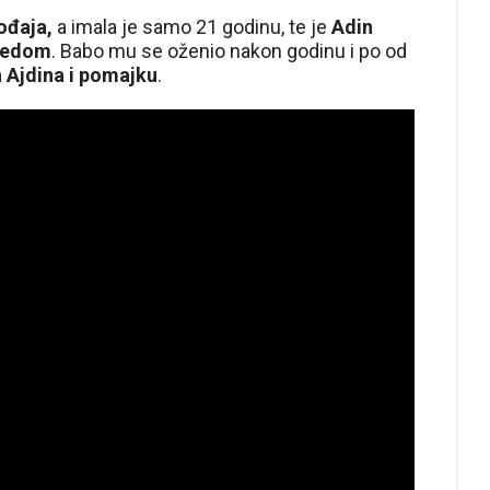
ođaja,
a imala je samo 21 godinu, te je
Adin
dedom
. Babo mu se oženio nakon godinu i po od
a Ajdina i pomajku
.