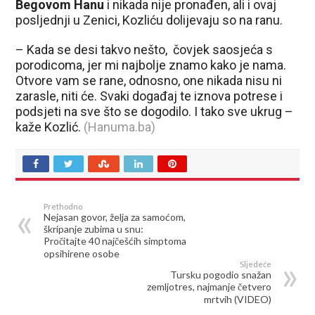
Begovom Hanu
i nikada nije pronađen, ali i ovaj
posljednji u Zenici, Kozliću dolijevaju so na ranu.
– Kada se desi takvo nešto, čovjek saosjeća s
porodicoma, jer mi najbolje znamo kako je nama.
Otvore vam se rane, odnosno, one nikada nisu ni
zarasle, niti će. Svaki događaj te iznova potrese i
podsjeti na sve što se dogodilo. I tako sve ukrug –
kaže Kozlić.
(Hanuma.ba)
Prethodno
Nejasan govor, želja za samoćom,
škripanje zubima u snu:
Pročitajte 40 najčešćih simptoma
opsihirene osobe
Sljedeće
Tursku pogodio snažan
zemljotres, najmanje četvero
mrtvih (VIDEO)