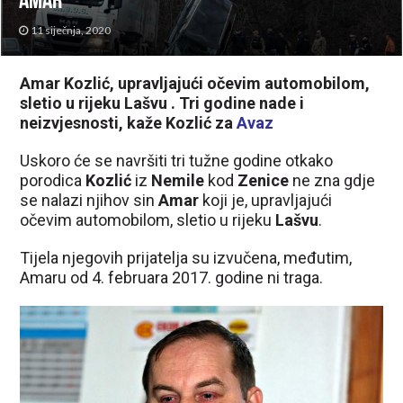
Amar
11 siječnja, 2020
Amar Kozlić, upravljajući očevim automobilom,
sletio u rijeku Lašvu . Tri godine nade i
neizvjesnosti, kaže Kozlić za
Avaz
Uskoro će se navršiti tri tužne godine otkako
porodica
Kozlić
iz
Nemile
kod
Zenice
ne zna gdje
se nalazi njihov sin
Amar
koji je, upravljajući
očevim automobilom, sletio u rijeku
Lašvu
.
Tijela njegovih prijatelja su izvučena, međutim,
Amaru od 4. februara 2017. godine ni traga.