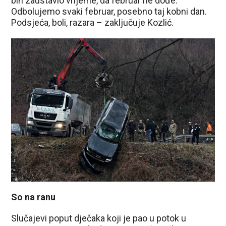
bih zaustavio vrijeme, da februar ne dođe.
Odbolujemo svaki februar, posebno taj kobni dan.
Podsjeća, boli, razara – zaključuje Kozlić.
So na ranu
Slučajevi poput dječaka koji je pao u potok u