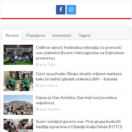
Recent
Popularno
komentari
Tagovi
Odlične vijesti: Federalna televizija će prenositi
sve utakmice Bosne i Hercegovine na Svjetskom
prvenstvu
prije 1 dan
Gest za pohvalu: Bingo skratio vrijeme marketa
kako bi radnici gledali utakmicu BiH – Kanada
prije 2 dana
Danas je Dan Arefata: Dan koji nosi posebnu
vrijednost
prije 3 tjedna
Suze i osmijesi govore sve: Prva grupa budućih
hadžija ispraćena iz Džamije kralja Fahda (FOTO)