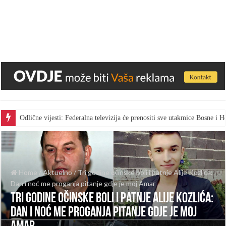
Odlične vijesti: Federalna televizija će prenositi sve utakmice Bosne i
Home
/
Aktuelno
/
Tri godine očinske boli i patnje Alije Kozlića:
Dan i noć me proganja pitanje gdje je moj Amar
Tri godine očinske boli i patnje Alije Kozlića:
Dan i noć me proganja pitanje gdje je moj