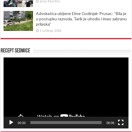
prije 4 tjedna
Advokatica ubijene Elme Godinjak-Prusac: “Bila je
u postupku razvoda, Tarik je uhodio i imao zabranu
prilaska”
1 svibnja, 2026
Recept sedmice
Reproduktor
videozapisa
00:00
08:06