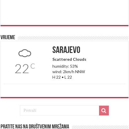
Vrijeme
Sarajevo
Scattered Clouds
22
C
humidity: 53%
wind: 2km/h NNW
H 22 • L 22
Pratite nas na društvenim mrežama