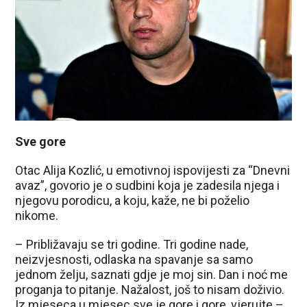
Sve gore
Otac Alija Kozlić, u emotivnoj ispovijesti za “Dnevni
avaz”, govorio je o sudbini koja je zadesila njega i
njegovu porodicu, a koju, kaže, ne bi poželio
nikome.
– Približavaju se tri godine. Tri godine nade,
neizvjesnosti, odlaska na spavanje sa samo
jednom želju, saznati gdje je moj sin. Dan i noć me
proganja to pitanje. Nažalost, još to nisam doživio.
Iz mjeseca u mjesec sve je gore i gore, vjerujte –