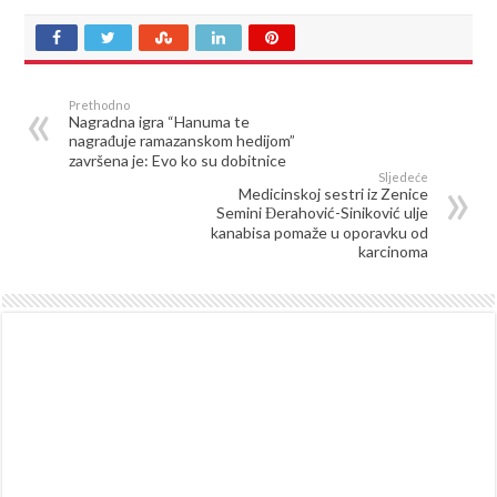
Prethodno
Nagradna igra “Hanuma te
nagrađuje ramazanskom hedijom”
završena je: Evo ko su dobitnice
Sljedeće
Medicinskoj sestri iz Zenice
Semini Đerahović-Siniković ulje
kanabisa pomaže u oporavku od
karcinoma