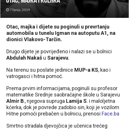
otac, majka i kćerka
7 lipnja, 2019
Otac, majka i dijete su poginuli u prevrtanju
automobila u tunelu Igman na autoputu A1, na
dionici Vlakovo-Tarčin.
Drugo dijete je povrijeđeno i nalazi se u bolnici
Abdulah Nakaš
u
Sarajevu
.
Na terenu su poslate jedinice
MUP-a KS
, kao i
vatrogasci i hitna pomoć.
Prema prvim informacijama, poginuli su profesor
matematike Srednje saobraćajne škole u Sarajevu
Almir B
., njegova supruga
Lamija S
. i maloljetna
kćerka, dok je povrede zadobio sin, koji je vozilom
Hitne pomoći prebačen u bolnicu, prenosi
Face.ba
Smrtno stradala djevojčica je učenica trećeg