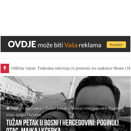
Odlične vijesti: Federalna televizija će prenositi sve utakmice Bosne i
Home
/
Aktuelno
/
Tužan petak u Bosni i Hercegovini: Poginuli
otac, majka i kćerka
Tužan petak u Bosni i Hercegovini: Poginuli