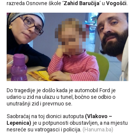
razreda Osnovne škole ‘
Zahid Baručija
‘ u
Vogošći
.
Do tragedije je došlo kada je automobil Ford je
udario u zid na ulazu u tunel, bočno se odbio o
unutrašnji zid i prevrnuo se.
Saobraćaj na toj dionici autoputa
(Vlakovo –
Lepenica)
je u potpunosti obustavljen, a na mjestu
nesreće su vatrogasci i policija.
(Hanuma.ba)