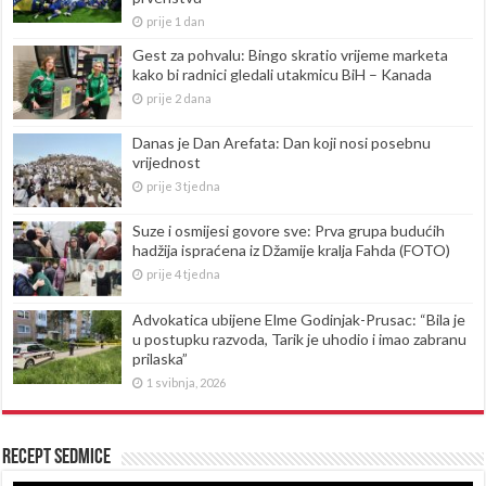
prije 1 dan
Gest za pohvalu: Bingo skratio vrijeme marketa
kako bi radnici gledali utakmicu BiH – Kanada
prije 2 dana
Danas je Dan Arefata: Dan koji nosi posebnu
vrijednost
prije 3 tjedna
Suze i osmijesi govore sve: Prva grupa budućih
hadžija ispraćena iz Džamije kralja Fahda (FOTO)
prije 4 tjedna
Advokatica ubijene Elme Godinjak-Prusac: “Bila je
u postupku razvoda, Tarik je uhodio i imao zabranu
prilaska”
1 svibnja, 2026
Recept sedmice