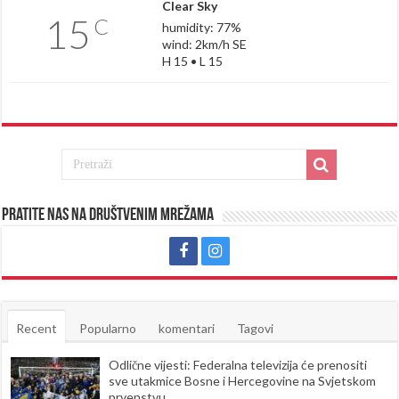
Clear Sky
15
C
humidity: 77%
wind: 2km/h SE
H 15 • L 15
Pratite nas na društvenim mrežama
Recent
Popularno
komentari
Tagovi
Odlične vijesti: Federalna televizija će prenositi
sve utakmice Bosne i Hercegovine na Svjetskom
prvenstvu