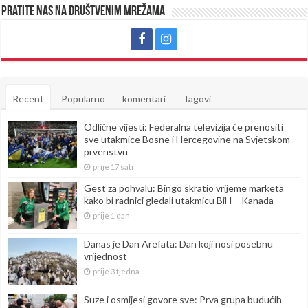
Pratite nas na društvenim mrežama
Recent
Popularno
komentari
Tagovi
Odlične vijesti: Federalna televizija će prenositi
sve utakmice Bosne i Hercegovine na Svjetskom
prvenstvu
prije 17 sati
Gest za pohvalu: Bingo skratio vrijeme marketa
kako bi radnici gledali utakmicu BiH – Kanada
prije 1 dan
Danas je Dan Arefata: Dan koji nosi posebnu
vrijednost
prije 3 tjedna
Suze i osmijesi govore sve: Prva grupa budućih