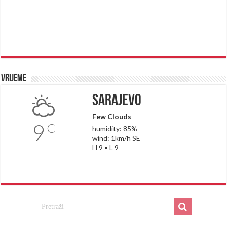
Vrijeme
Sarajevo
Few Clouds
9
C
humidity: 85%
wind: 1km/h SE
H 9 • L 9