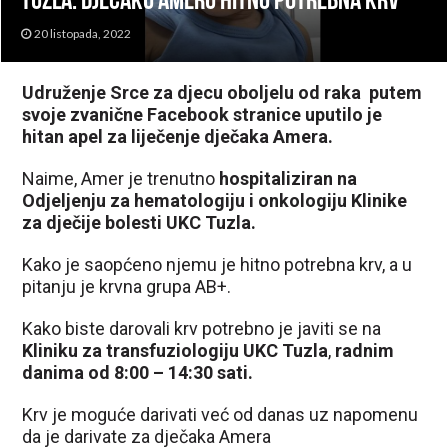
Tuzla: Dječaku Ameru hitno potrebna krv
20 listopada, 2022
Udruženje Srce za djecu oboljelu od raka putem
svoje zvanične Facebook stranice uputilo je
hitan apel za liječenje dječaka Amera.
Naime, Amer je trenutno
hospitaliziran na
Odjeljenju za hematologiju i onkologiju Klinike
za dječije bolesti UKC Tuzla.
Kako je saopćeno njemu je hitno potrebna krv, a u
pitanju je krvna grupa AB+.
Kako biste darovali krv potrebno je javiti se na
Kliniku za transfuziologiju UKC Tuzla
,
radnim
danima od 8:00 – 14:30 sati.
Krv je moguće darivati već od danas uz napomenu
da je darivate za dječaka Amera