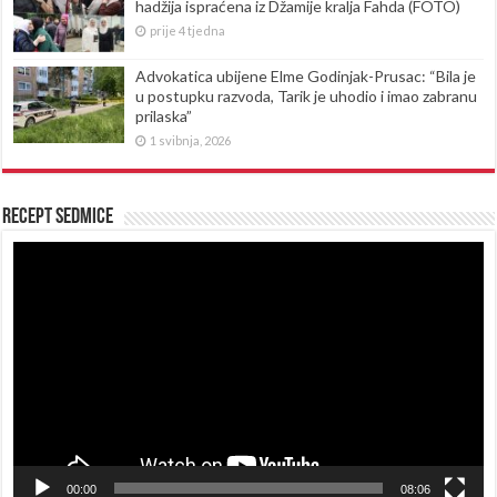
hadžija ispraćena iz Džamije kralja Fahda (FOTO)
prije 4 tjedna
Advokatica ubijene Elme Godinjak-Prusac: “Bila je
u postupku razvoda, Tarik je uhodio i imao zabranu
prilaska”
1 svibnja, 2026
Recept sedmice
Reproduktor
videozapisa
00:00
08:06