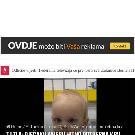
Odlične vijesti: Federalna televizija će prenositi sve utakmice Bosne i
Home
/
Aktuelno
/
Tuzla: Dječaku Ameru hitno potrebna krv