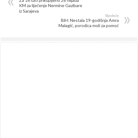
Za 16 sati prikupljeno 28 hiljada
KM za liječenje Nermine Gazibare
iz Sarajeva
Sljedeće
BiH: Nestala 19-godišnja Amra
Malagić, porodica moli za pomoć