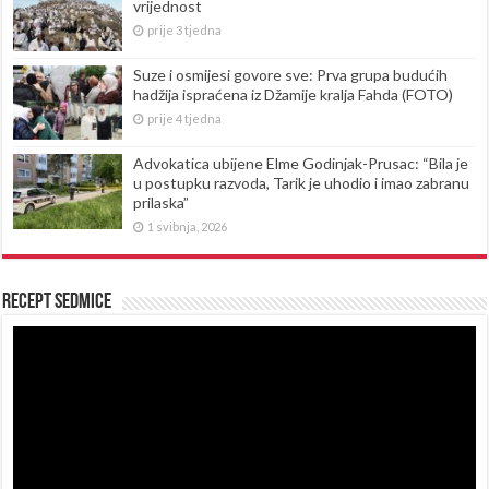
vrijednost
prije 3 tjedna
Suze i osmijesi govore sve: Prva grupa budućih
hadžija ispraćena iz Džamije kralja Fahda (FOTO)
prije 4 tjedna
Advokatica ubijene Elme Godinjak-Prusac: “Bila je
u postupku razvoda, Tarik je uhodio i imao zabranu
prilaska”
1 svibnja, 2026
Recept sedmice
Reproduktor
videozapisa