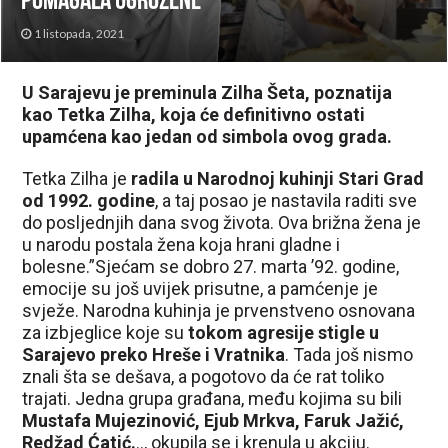
pomagala ugrožene
1 listopada, 2021
U Sarajevu je preminula Zilha Šeta, poznatija
kao Tetka Zilha, koja će definitivno ostati
upamćena kao jedan od simbola ovog grada.
Tetka Zilha je
radila u Narodnoj kuhinji Stari Grad
od 1992. godine
, a taj posao je nastavila raditi sve
do posljednjih dana svog života. Ova brižna žena je
u narodu postala žena koja hrani gladne i
bolesne.”Sjećam se dobro 27. marta ’92. godine,
emocije su još uvijek prisutne, a pamćenje je
svježe. Narodna kuhinja je prvenstveno osnovana
za izbjeglice koje su
tokom agresije stigle u
Sarajevo preko Hreše i Vratnika
. Tada još nismo
znali šta se dešava, a pogotovo da će rat toliko
trajati. Jedna grupa građana, među kojima su bili
Mustafa Mujezinović, Ejub Mrkva, Faruk Jažić,
Redžad Ćatić.
.., okupila se i krenula u akciju.