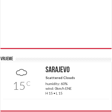
Vrijeme
Sarajevo
Scattered Clouds
15
C
humidity: 60%
wind: 0km/h ENE
H 15 • L 15