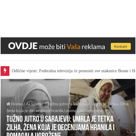
Odlične vijesti: Federalna televizija će prenositi sve utakmice Bosne i
Home
/
Aktuelno
/
Tužno jutro u Sarajevu: Umrla je Tetka Zilha,
žena koja je decenijama hranila i pomagala ugrožene
Tužno jutro u Sarajevu: Umrla je Tetka
Zilha, žena koja je decenijama hranila i