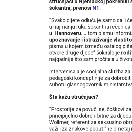
stručnjaci u Njemačkoj pokrenuli s
šokantni, prenosi
N1
.
“Svako dijete odlučuje samo da li će 
u najmanju ruku šokantna rečenica
u Hannoveru
. U tom pismu informis
upoznavanje i istraživanje vlastit
pisma u kojem između ostalog piše d
otvore druge djece” šokiralo je
rodi
najgadnije što sam pročitala u život
Intervenisala je socijalna služba za 
pedagoški koncept nije za dobrobit 
subotu glasnogovornik ministarstva
Šta kažu stručnjaci?
“Prostorije za povuči se, čoškovi z
principijelno dobre i bitne za dijecu
Wollmer, referent za seksualno obr
važi i za znakove poput “ne ometaj m