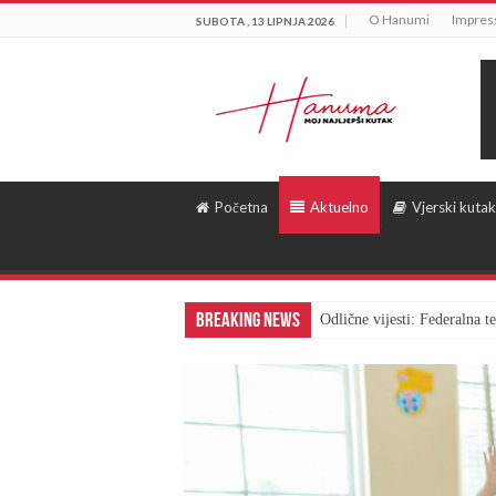
O Hanumi
Impre
SUBOTA , 13 LIPNJA 2026
Početna
Aktuelno
Vjerski kutak
Breaking News
Odlične vijesti: Federalna 