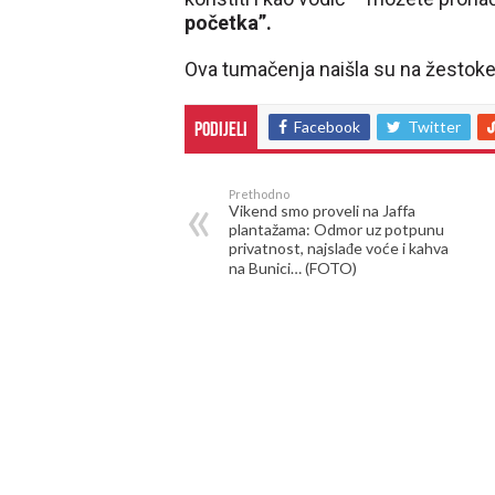
početka”.
Ova tumačenja naišla su na žestoke 
Facebook
Twitter
Podijeli
Prethodno
Vikend smo proveli na Jaffa
plantažama: Odmor uz potpunu
privatnost, najslađe voće i kahva
na Bunici… (FOTO)