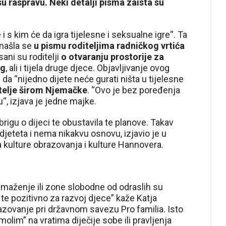
u raspravu. Neki detalji pisma zaista su
i s kim će da igra tijelesne i seksualne igre“. Ta
 našla se
u pismu roditeljima radničkog vrtića
ani su roditelji
o otvaranju prostorije za
og
, ali i tijela druge djece. Objavljivanje ovog
a “nijedno dijete neće gurati ništa u tijelesne
telje širom Njemačke
. “Ovo je bez poređenja
u“, izjava je jedne majke.
brigu o dijeci te obustavila te planove. Takav
djeteta i nema nikakvu osnovu, izjavio je u
 kulture obrazovanja i kulture Hannovera.
a maženje ili zone slobodne od odraslih su
 te pozitivno za razvoj djece” kaže Katja
azovanje pri državnom savezu Pro familia. Isto
olim” na vratima diječije sobe ili pravljenja