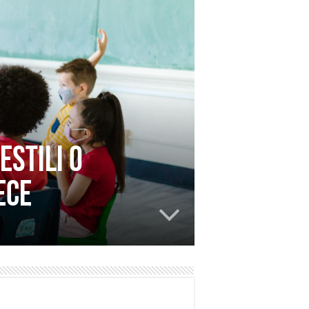
estili o
ece