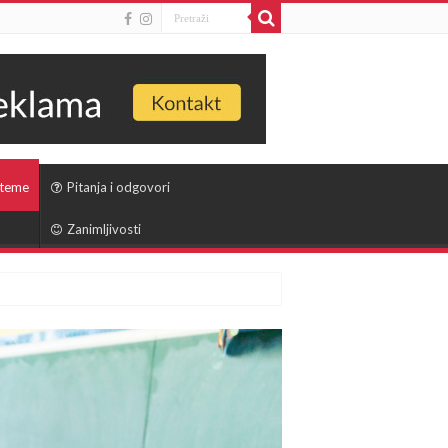
 teme
Pitanja i odgovori
Zanimljivosti