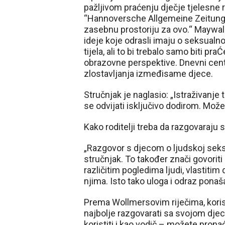
pažljivom praćenju dječje tjelesne 
“Hannoversche Allgemeine Zeitung” 
zasebnu prostoriju za ovo.“ Maywald 
ideje koje odrasli imaju o seksualno
tijela, ali to bi trebalo samo biti pr
obrazovne perspektive. Dnevni centr
zlostavljanja izmeđisame djece.
Stručnjak je naglasio: „Istraživanje
se odvijati isključivo dodirom. Možete
Kako roditelji treba da razgovaraju
„Razgovor s djecom o ljudskoj seks
stručnjak. To također znači govoriti o
različitim pogledima ljudi, vlastitim
njima. Isto tako uloga i odraz pona
Prema Wollmersovim riječima, korisn
najbolje razgovarati sa svojom dje
koristiti i kao vodič – možete pronać