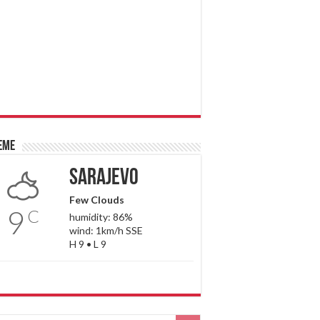
eme
Sarajevo
Few Clouds
9
C
humidity: 86%
wind: 1km/h SSE
H 9 • L 9