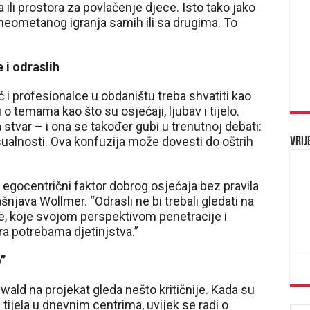
 ili prostora za povlačenje djece. Isto tako jako
i neometanog igranja samih ili sa drugima. To
 i odraslih
 i profesionalce u obdaništu treba shvatiti kao
o temama kao što su osjećaji, ljubav i tijelo.
stvar – i ona se također gubi u trenutnoj debati:
sualnosti. Ova konfuzija može dovesti do oštrih
Vrij
ji egocentrični faktor dobrog osjećaja bez pravila
ašnjava Wollmer. “Odrasli ne bi trebali gledati na
e, koje svojom perspektivom penetracije i
a potrebama djetinjstva.”
”
wald na projekat gleda nešto kritičnije. Kada su
 tijela u dnevnim centrima, uvijek se radi o