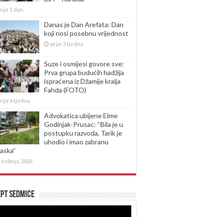
rije 1 dan
Danas je Dan Arefata: Dan
koji nosi posebnu vrijednost
prije 3 tjedna
Suze i osmijesi govore sve:
Prva grupa budućih hadžija
ispraćena iz Džamije kralja
Fahda (FOTO)
rije 4 tjedna
Advokatica ubijene Elme
Godinjak-Prusac: “Bila je u
postupku razvoda, Tarik je
uhodio i imao zabranu
laska”
 svibnja, 2026
pt sedmice
produktor