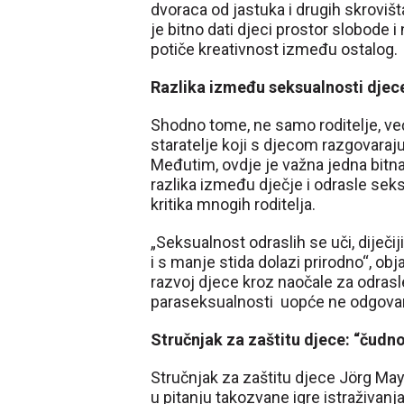
dvoraca od jastuka i drugih skrovišta
je bitno dati djeci prostor slobode 
potiče kreativnost između ostalog.
Razlika između seksualnosti djece
Shodno tome, ne samo roditelje, već
staratelje koji s djecom razgovaraju 
Međutim, ovdje je važna jedna bitna 
razlika između dječje i odrasle sek
kritika mnogih roditelja.
„Seksualnost odraslih se uči, diječi
i s manje stida dolazi prirodno“, obj
razvoj djece kroz naočale za odrasl
paraseksualnosti uopće ne odgovar
Stručnjak za zaštitu djece: “čudno
Stručnjak za zaštitu djece Jörg May
u pitanju takozvane igre istraživanja