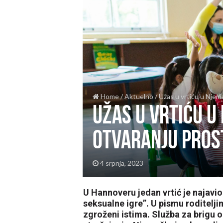
Home
/
Aktuelno
/
Užas u vrtiću u Njema
Užas u vrtiću u 
otvaranju prost
4 srpnja, 2023
U Hannoveru jedan vrtić je najavio 
seksualne igre”. U pismu roditeljim
zgroženi istima. Služba za brigu o