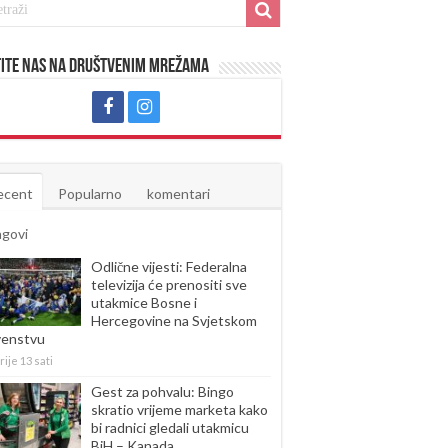
ite nas na društvenim mrežama
ecent
Popularno
komentari
agovi
Odlične vijesti: Federalna
televizija će prenositi sve
utakmice Bosne i
Hercegovine na Svjetskom
venstvu
rije 13 sati
Gest za pohvalu: Bingo
skratio vrijeme marketa kako
bi radnici gledali utakmicu
BiH – Kanada