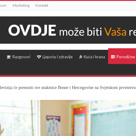
ssum
Marketing
Kontakt
Razgovori
Ljepota i zdravlje
Kuća i hrana
Porodične
televizija će prenositi sve utakmice Bosne i Hercegovine na Svjetskom prvenstvu