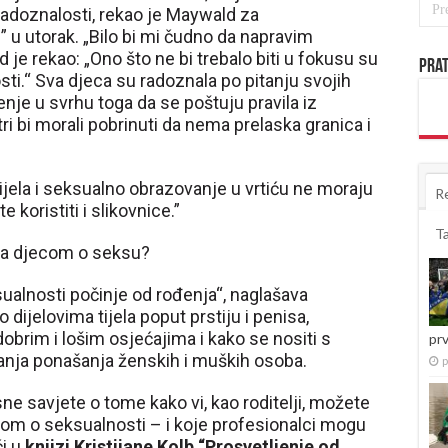
radoznalosti, rekao je Maywald za
u utorak. „Bilo bi mi čudno da napravim
je rekao: „Ono što ne bi trebalo biti u fokusu su
Prat
sti.“ Sva djeca su radoznala po pitanju svojih
aĆenje u svrhu toga da se poštuju pravila iz
i bi morali pobrinuti da nema prelaska granica i
 tijela i seksualno obrazovanje u vrtiću ne moraju
R
 koristiti i slikovnice.”
T
 sa djecom o seksu?
ualnosti počinje od rođenja“, naglašava
 dijelovima tijela poput prstiju i penisa,
 dobrim i lošim osjećajima i kako se nositi s
pr
šanja ponašanja ženskih i muških osoba.
p
e savjete o tome kako vi, kao roditelji, možete
com o seksualnosti – i koje profesionalci mogu
i u
knjizi Kristijane Kolb “Prosvetljenje od