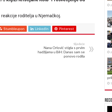
p
reakcije roditelja u Njemačkoj.
Stumbleupon
LinkedIn
Pinterest
Sljedeće
Nana Orlović stigla s prvim
hadžijama u BiH: Danas sam se
p
ponovo rodila
pri
1
Rece
Re