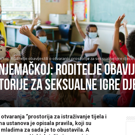
čkoj: Roditelje obavijestili o otvaranju prostorije za seksualne igre djece
Njemačkoj: Roditelje obavij
orije za seksualne igre dj
otvaranja “prostorija za istraživanje tijela i
a ustanova je opisala pravila, koji su
 mladima za sada je to obustavila. A