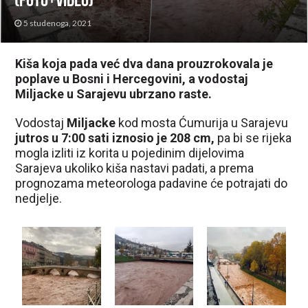
(FOTO+VIDEO)
5 studenoga, 2021
Kiša koja pada već dva dana prouzrokovala je
poplave u Bosni i Hercegovini, a vodostaj
Miljacke u Sarajevu ubrzano raste.
Vodostaj
Miljacke
kod mosta Ćumurija u Sarajevu
jutros u 7:00 sati iznosio je 208 cm,
pa bi se rijeka
mogla izliti iz korita u pojedinim dijelovima
Sarajeva ukoliko kiša nastavi padati, a prema
prognozama meteorologa padavine će potrajati do
nedjelje.