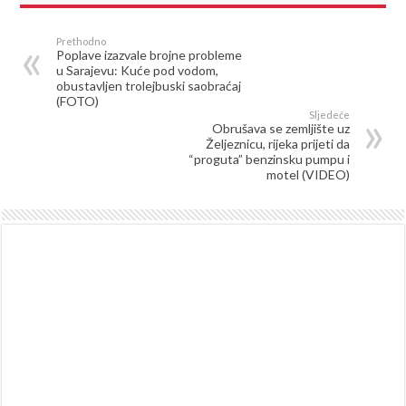
Prethodno
Poplave izazvale brojne probleme
u Sarajevu: Kuće pod vodom,
obustavljen trolejbuski saobraćaj
(FOTO)
Sljedeće
Obrušava se zemljište uz
Željeznicu, rijeka prijeti da
“proguta” benzinsku pumpu i
motel (VIDEO)