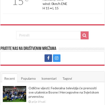
15
wind: 0km/h ENE
H 15 • L 15
Pratite nas na društvenim mrežama
Recent
Popularno
komentari
Tagovi
Odlične vijesti: Federalna televizija će prenositi
sve utakmice Bosne i Hercegovine na Svjetskom
prvenstvu
prije 19 sati