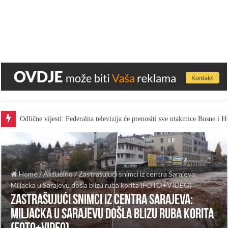
Odlične vijesti: Federalna televizija će prenositi sve utakmice Bosne i
Home
/
Aktuelno
/
Zastrašujući snimci iz centra Sarajeva:
Miljacka u Sarajevu došla blizu ruba korita (FOTO+VIDEO)
Zastrašujući snimci iz centra Sarajeva:
Miljacka u Sarajevu došla blizu ruba korita