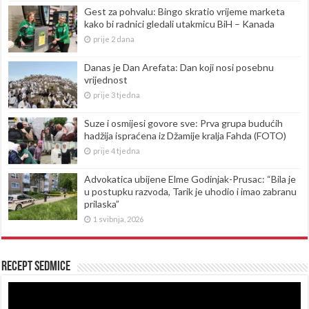
Gest za pohvalu: Bingo skratio vrijeme marketa
kako bi radnici gledali utakmicu BiH – Kanada
prije 2 dana
Danas je Dan Arefata: Dan koji nosi posebnu
vrijednost
prije 3 tjedna
Suze i osmijesi govore sve: Prva grupa budućih
hadžija ispraćena iz Džamije kralja Fahda (FOTO)
prije 4 tjedna
Advokatica ubijene Elme Godinjak-Prusac: “Bila je
u postupku razvoda, Tarik je uhodio i imao zabranu
prilaska”
1 svibnja, 2026
Recept sedmice
Reproduktor
videozapisa