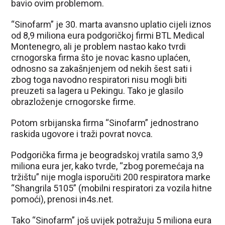
bavio ovim problemom.
“Sinofarm” je 30. marta avansno uplatio cijeli iznos
od 8,9 miliona eura podgoričkoj firmi BTL Medical
Montenegro, ali je problem nastao kako tvrdi
crnogorska firma što je novac kasno uplaćen,
odnosno sa zakašnjenjem od nekih šest sati i
zbog toga navodno respiratori nisu mogli biti
preuzeti sa lagera u Pekingu. Tako je glasilo
obrazloženje crnogorske firme.
Potom srbijanska firma “Sinofarm” jednostrano
raskida ugovore i traži povrat novca.
Podgorička firma je beogradskoj vratila samo 3,9
miliona eura jer, kako tvrde, “zbog poremećaja na
tržištu” nije mogla isporučiti 200 respiratora marke
“Shangrila 5105” (mobilni respiratori za vozila hitne
pomoći), prenosi in4s.net.
Tako “Sinofarm” još uvijek potražuju 5 miliona eura