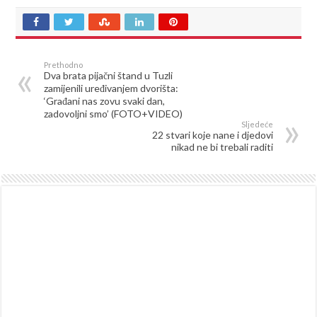
Prethodno
Dva brata pijačni štand u Tuzli
zamijenili uređivanjem dvorišta:
‘Građani nas zovu svaki dan,
zadovoljni smo’ (FOTO+VIDEO)
Sljedeće
22 stvari koje nane i djedovi
nikad ne bi trebali raditi