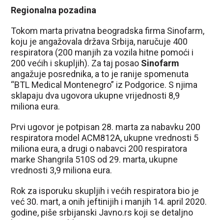
Regionalna pozadina
Tokom marta privatna beogradska firma Sinofarm,
koju je angažovala država Srbija, naručuje 400
respiratora (200 manjih za vozila hitne pomoći i
200 većih i skupljih). Za taj posao
Sinofarm
angažuje posrednika, a to je ranije spomenuta
“BTL Medical Montenegro” iz Podgorice. S njima
sklapaju dva ugovora ukupne vrijednosti 8,9
miliona eura.
Prvi ugovor je potpisan 28. marta za nabavku 200
respiratora model ACM812A, ukupne vrednosti 5
miliona eura, a drugi o nabavci 200 respiratora
marke Shangrila 510S od 29. marta, ukupne
vrednosti 3,9 miliona eura.
Rok za isporuku skupljih i većih respiratora bio je
već 30. mart, a onih jeftinijih i manjih 14. april 2020.
godine, piše srbijanski Javno.rs koji se detaljno