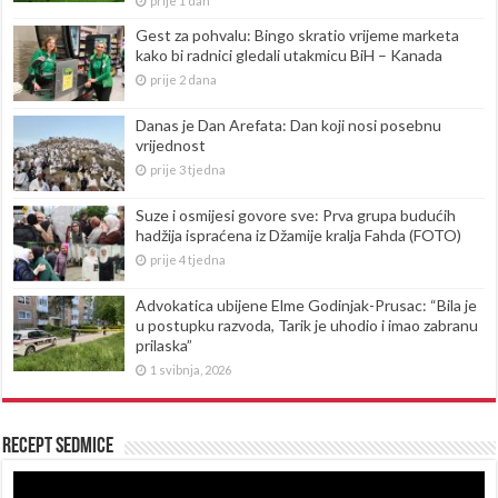
prije 1 dan
Gest za pohvalu: Bingo skratio vrijeme marketa
kako bi radnici gledali utakmicu BiH – Kanada
prije 2 dana
Danas je Dan Arefata: Dan koji nosi posebnu
vrijednost
prije 3 tjedna
Suze i osmijesi govore sve: Prva grupa budućih
hadžija ispraćena iz Džamije kralja Fahda (FOTO)
prije 4 tjedna
Advokatica ubijene Elme Godinjak-Prusac: “Bila je
u postupku razvoda, Tarik je uhodio i imao zabranu
prilaska”
1 svibnja, 2026
Recept sedmice
Reproduktor