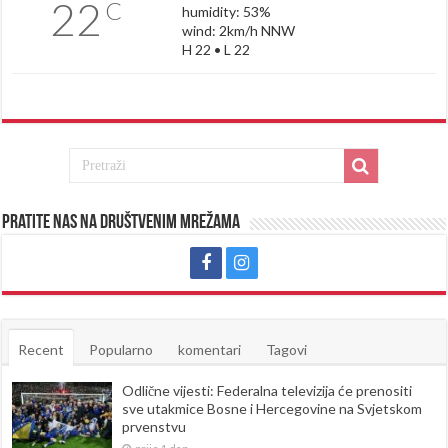
22
C
humidity: 53%
wind: 2km/h NNW
H 22 • L 22
Pratite nas na društvenim mrežama
Recent
Popularno
komentari
Tagovi
Odlične vijesti: Federalna televizija će prenositi
sve utakmice Bosne i Hercegovine na Svjetskom
prvenstvu