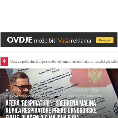
Gest za pohvalu: Bingo skratio vrijeme marketa kako bi radnici gledal
Home
/
Aktuelno
/
Afera ‘respiratori’: “Srebrena malina” kupila
respiratore preko crnogorske firme, plaćeni 3,9 miliona eura
Afera ‘respiratori’: “Srebrena malina”
kupila respiratore preko crnogorske