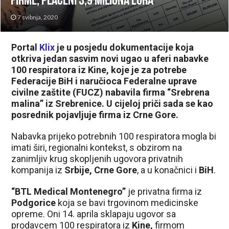
firme, plaćeni 3,9 miliona eura
7 svibnja, 2020
Portal
Klix
je u posjedu dokumentacije koja
otkriva jedan sasvim novi ugao u aferi nabavke
100 respiratora iz Kine, koje je za potrebe
Federacije BiH i naručioca Federalne uprave
civilne zaštite (FUCZ) nabavila firma “Srebrena
malina” iz Srebrenice. U cijeloj priči sada se kao
posrednik pojavljuje firma iz Crne Gore.
Nabavka prijeko potrebnih 100 respiratora mogla bi
imati širi, regionalni kontekst, s obzirom na
zanimljiv krug skopljenih ugovora privatnih
kompanija iz
Srbije, Crne Gore
, a u konačnici i
BiH
.
“BTL Medical Montenegro”
je privatna firma iz
Podgorice
koja se bavi trgovinom medicinske
opreme. Oni 14. aprila sklapaju ugovor sa
prodavcem 100 respiratora iz
Kine,
firmom