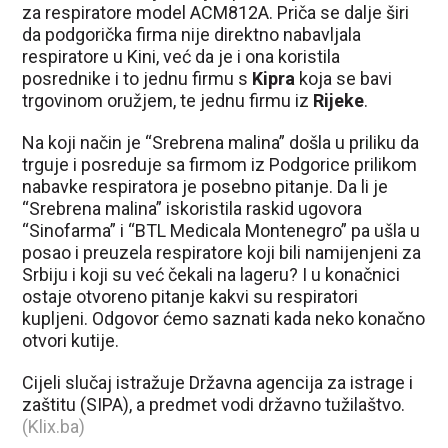
za respiratore model ACM812A. Priča se dalje širi
da podgorička firma nije direktno nabavljala
respiratore u Kini, već da je i ona koristila
posrednike i to jednu firmu s
Kipra
koja se bavi
trgovinom oružjem, te jednu firmu iz
Rijeke
.
Na koji način je “Srebrena malina” došla u priliku da
trguje i posreduje sa firmom iz Podgorice prilikom
nabavke respiratora je posebno pitanje. Da li je
“Srebrena malina” iskoristila raskid ugovora
“Sinofarma” i “BTL Medicala Montenegro” pa ušla u
posao i preuzela respiratore koji bili namijenjeni za
Srbiju i koji su već čekali na lageru? I u konačnici
ostaje otvoreno pitanje kakvi su respiratori
kupljeni. Odgovor ćemo saznati kada neko konačno
otvori kutije.
Cijeli slučaj istražuje Državna agencija za istrage i
zaštitu (SIPA), a predmet vodi državno tužilaštvo.
(Klix.ba)