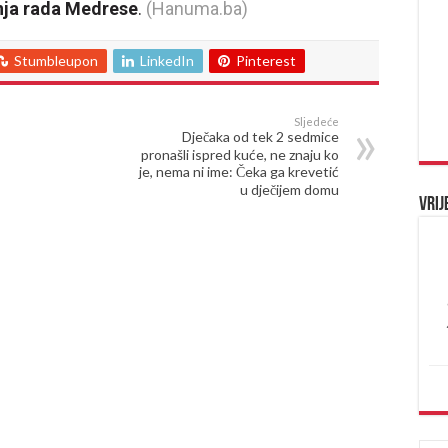
anja rada Medrese
.
(Hanuma.ba)
Stumbleupon
LinkedIn
Pinterest
Sljedeće
Dječaka od tek 2 sedmice
pronašli ispred kuće, ne znaju ko
je, nema ni ime: Čeka ga krevetić
u dječijem domu
Vrij