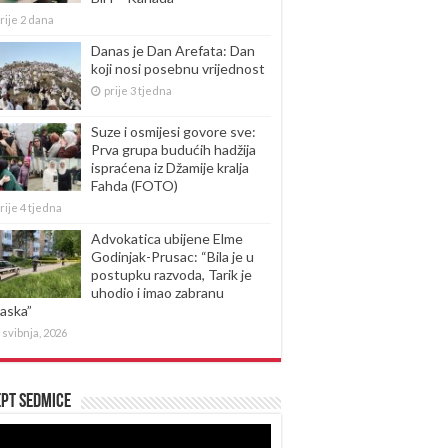
rije 2 dana
Danas je Dan Arefata: Dan
koji nosi posebnu vrijednost
prije 3 tjedna
Suze i osmijesi govore sve:
Prva grupa budućih hadžija
ispraćena iz Džamije kralja
Fahda (FOTO)
rije 4 tjedna
Advokatica ubijene Elme
Godinjak-Prusac: “Bila je u
postupku razvoda, Tarik je
uhodio i imao zabranu
laska”
 svibnja, 2026
pt sedmice
produktor