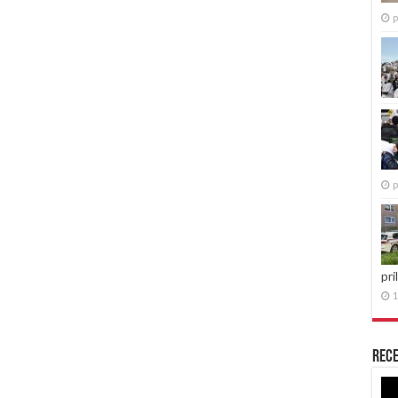
p
p
pri
1
Rece
Re