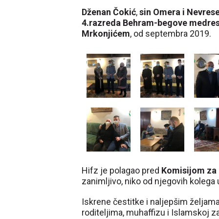
Dženan Čokić
,
sin Omera i Nevres
4.razreda Behram-begove medre
Mrkonjićem
, od septembra 2019.
Hifz je polagao pred
Komisijom za 
zanimljivo, niko od njegovih kolega 
Iskrene čestitke i naljepšim želja
roditeljima, muhaffizu i Islamskoj z