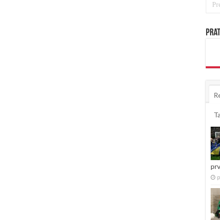
Prat
R
T
pr
p