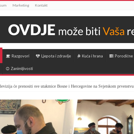
ssum
Marketing
Kontakt
Razgovori
Ljepota i zdravlje
Kuća i hrana
Porodične
Zanimljivosti
televizija će prenositi sve utakmice Bosne i Hercegovine na Svjetskom prvenstvu