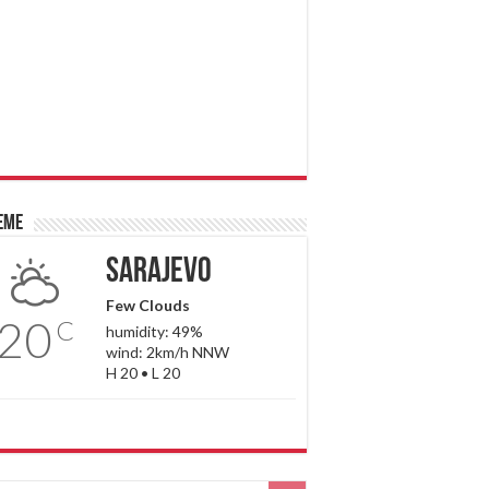
eme
Sarajevo
Few Clouds
20
C
humidity: 49%
wind: 2km/h NNW
H 20 • L 20