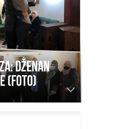
acije (FOTO)
za: Dženan
e (FOTO)