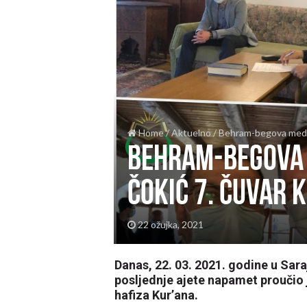
Home
/
Aktuelno
/
Behram-begova medre
Behram-begova 
Čokić 7. čuvar 
22 ožujka, 2021
Danas, 22. 03. 2021. godine u Sara
posljednje ajete napamet proučio 
hafiza Kur’ana.