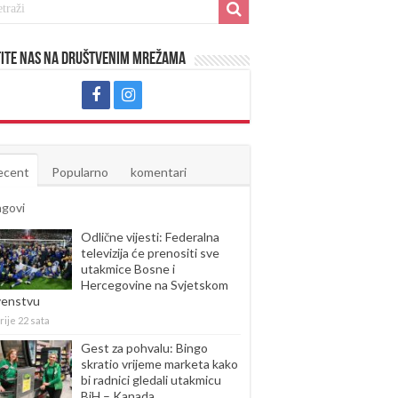
ite nas na društvenim mrežama
ecent
Popularno
komentari
agovi
Odlične vijesti: Federalna
televizija će prenositi sve
utakmice Bosne i
Hercegovine na Svjetskom
venstvu
rije 22 sata
Gest za pohvalu: Bingo
skratio vrijeme marketa kako
bi radnici gledali utakmicu
BiH – Kanada