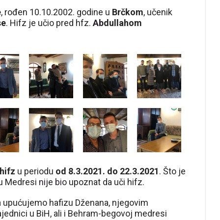
e
, rođen 10.10.2002. godine u
Brčkom
, učenik
se
. Hifz je učio pred hfz.
Abdullahom
hifz
u periodu
od 8.3.2021. do 22.3.2021
. Što je
u Medresi nije bio upoznat da uči hifz.
ma upućujemo hafizu Dženana, njegovim
ajednici u BiH, ali i Behram-begovoj medresi