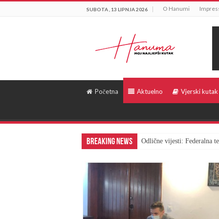
O Hanumi
Impre
SUBOTA , 13 LIPNJA 2026
Početna
Aktuelno
Vjerski kutak
Breaking News
Odlične vijesti: Federalna 