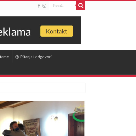
 teme
Pitanja i odgovori