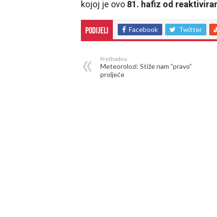
kojoj je ovo
81. hafiz od reaktivir
Facebook
Twitter
Podijeli
Prethodno
Meteorolozi: Stiže nam ”pravo”
proljeće