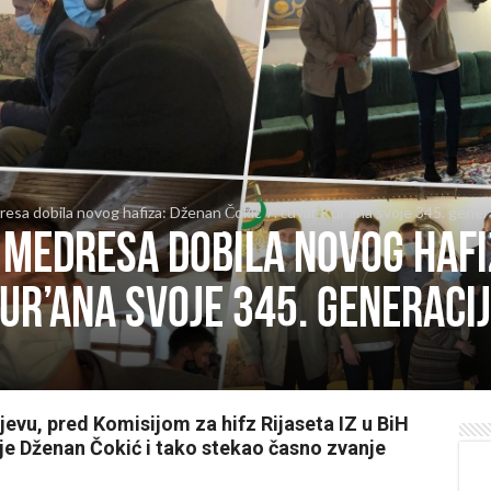
sa dobila novog hafiza: Dženan Čokić 7. čuvar Kur’ana svoje 345. gener
medresa dobila novog hafi
Kur’ana svoje 345. generacij
jevu, pred Komisijom za hifz Rijaseta IZ u BiH
je Dženan Čokić i tako stekao časno zvanje