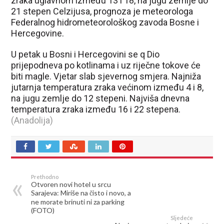
zraka uglavnom između 13 i 18, na jugu zemlje do
21 stepen Celzijusa, prognoza je meteorologa
Federalnog hidrometeorološkog zavoda Bosne i
Hercegovine.
U petak u Bosni i Hercegovini se q Dio
prijepodneva po kotlinama i uz riječne tokove će
biti magle. Vjetar slab sjevernog smjera. Najniža
jutarnja temperatura zraka većinom između 4 i 8,
na jugu zemlje do 12 stepeni. Najviša dnevna
temperatura zraka između 16 i 22 stepena.
(Anadolija)
Prethodno
Otvoren novi hotel u srcu
Sarajeva: Miriše na čisto i novo, a
ne morate brinuti ni za parking
(FOTO)
Sljedeće