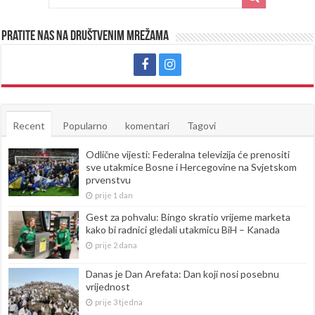
Pratite nas na društvenim mrežama
Recent
Popularno
komentari
Tagovi
Odlične vijesti: Federalna televizija će prenositi
sve utakmice Bosne i Hercegovine na Svjetskom
prvenstvu
prije 1 dan
Gest za pohvalu: Bingo skratio vrijeme marketa
kako bi radnici gledali utakmicu BiH – Kanada
prije 2 dana
Danas je Dan Arefata: Dan koji nosi posebnu
vrijednost
prije 3 tjedna