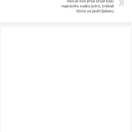
Ako je ovo prva stvar koju
napravite svako jutro, trebali
biste se javiti ljekaru