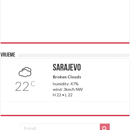
Vrijeme
Sarajevo
Broken Clouds
22
C
humidity: 47%
wind: 3km/h NW
H 22 • L 22