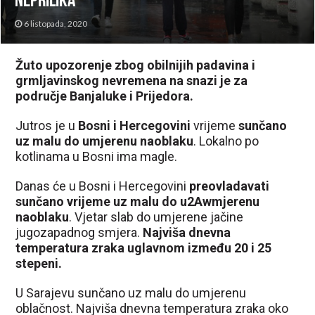
neprilika
6 listopada, 2020
Žuto upozorenje zbog obilnijih padavina i
grmljavinskog nevremena na snazi je za
područje Banjaluke i Prijedora.
Jutros je u
Bosni i Hercegovini
vrijeme
sunčano
uz malu do umjerenu naoblaku
. Lokalno po
kotlinama u Bosni ima magle.
Danas će u Bosni i Hercegovini
preovladavati
sunčano vrijeme uz malu do u2Awmjerenu
naoblaku
. Vjetar slab do umjerene jačine
jugozapadnog smjera.
Najviša dnevna
temperatura zraka uglavnom između 20 i 25
stepeni.
U Sarajevu sunčano uz malu do umjerenu
oblačnost. Najviša dnevna temperatura zraka oko