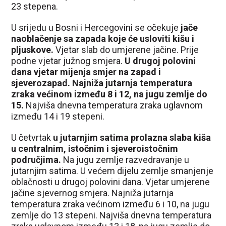
23 stepena.
U srijedu u Bosni i Hercegovini se očekuje
jače
naoblačenje sa zapada koje će usloviti kišu i
pljuskove.
Vjetar slab do umjerene jačine. Prije
podne vjetar južnog smjera.
U drugoj polovini
dana vjetar mijenja smjer na zapad i
sjeverozapad. Najniža jutarnja temperatura
zraka većinom između 8 i 12, na jugu zemlje do
15.
Najviša dnevna temperatura zraka uglavnom
između 14 i 19 stepeni.
U četvrtak
u jutarnjim satima prolazna slaba kiša
u centralnim, istočnim i sjeveroistočnim
područjima.
Na jugu zemlje razvedravanje u
jutarnjim satima. U većem dijelu zemlje smanjenje
oblačnosti u drugoj polovini dana. Vjetar umjerene
jačine sjevernog smjera. Najniža jutarnja
temperatura zraka većinom između 6 i 10, na jugu
zemlje do 13 stepeni. Najviša dnevna temperatura