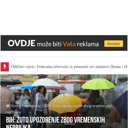
Odlične vijesti: Federalna televizija će prenositi sve utakmice Bosne i
Home
/
Aktuelno
/
BiH: Žuto upozorenje zbog vremenskih
neprilika
BiH: Žuto upozorenje zbog vremenskih