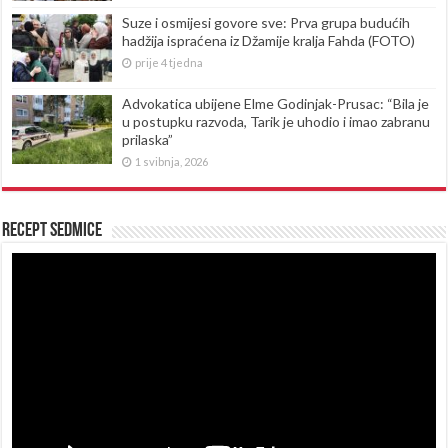
Suze i osmijesi govore sve: Prva grupa budućih
hadžija ispraćena iz Džamije kralja Fahda (FOTO)
prije 4 tjedna
Advokatica ubijene Elme Godinjak-Prusac: “Bila je
u postupku razvoda, Tarik je uhodio i imao zabranu
prilaska”
1 svibnja, 2026
Recept sedmice
Reproduktor
videozapisa