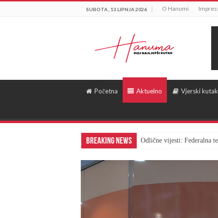
O Hanumi
Impre
SUBOTA , 13 LIPNJA 2026
Početna
Aktuelno
Vjerski kutak
Breaking News
Odlične vijesti: Federalna 