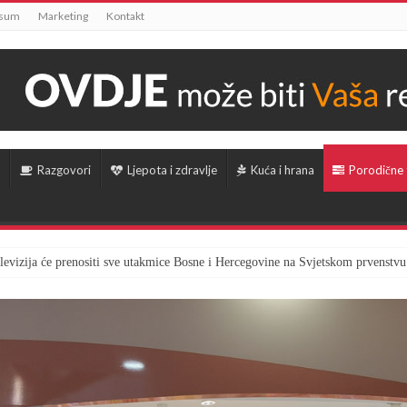
ssum
Marketing
Kontakt
Razgovori
Ljepota i zdravlje
Kuća i hrana
Porodične
televizija će prenositi sve utakmice Bosne i Hercegovine na Svjetskom prvenstvu