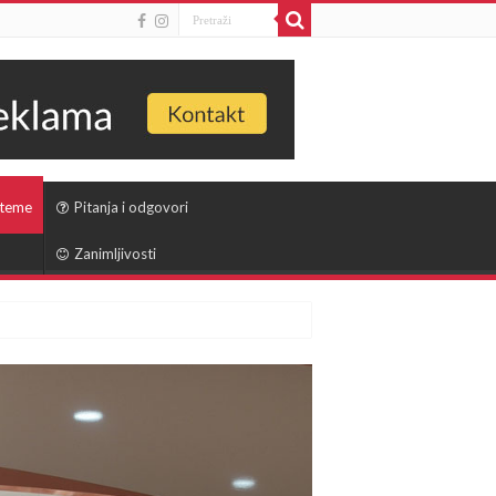
 teme
Pitanja i odgovori
Zanimljivosti