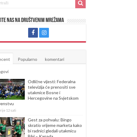
ite nas na društvenim mrežama
ecent
Popularno
komentari
agovi
Odlične vijesti: Federalna
televizija će prenositi sve
utakmice Bosne i
Hercegovine na Svjetskom
venstvu
rije 12 sati
Gest za pohvalu: Bingo
skratio vrijeme marketa kako
bi radnici gledali utakmicu
BiH – Kanada