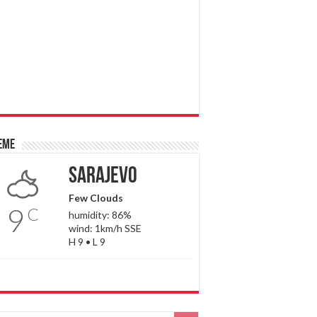
eme
Sarajevo
Few Clouds
9
C
humidity: 86%
wind: 1km/h SSE
H 9 • L 9