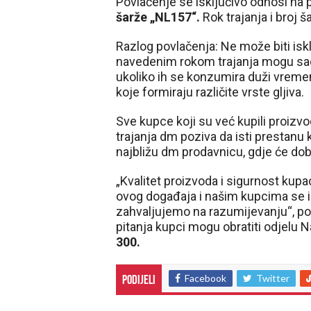
Povlačenje se isključivo odnosi na
šarže „NL157“.
Rok trajanja i broj š
Razlog povlačenja: Ne može biti is
navedenim rokom trajanja mogu sadrž
ukoliko ih se konzumira duži vremen
koje formiraju različite vrste gljiva.
Sve kupce koji su već kupili proizv
trajanja dm poziva da isti prestanu ko
najbližu dm prodavnicu, gdje će dob
„Kvalitet proizvoda i sigurnost kupa
ovog događaja i našim kupcima se i
zahvaljujemo na razumijevanju“, por
pitanja kupci mogu obratiti odjelu 
300.
Facebook
Twitter
Podijeli