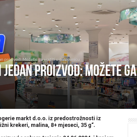
an proizvod: Možete ga vratiti u poslovnicu
i jedan proizvod: Možete ga 
gerie markt d.o.o. iz predostrožnosti iz
žni krekeri, malina, 8+ mjeseci, 35 g“.