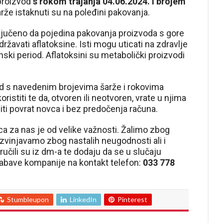
 proizvod
s rokom trajanja 04.06.2024. i brojem
arže istaknuti su na poleđini pakovanja.
ključeno da pojedina pakovanja proizvoda s gore
avati aflatoksine. Isti mogu uticati na zdravlje
ski period. Aflatoksini su metabolički proizvodi
od s navedenim brojevima šarže i rokovima
ristiti te da, otvoren ili neotvoren, vrate u njima
iti povrat novca i bez predočenja računa.
ca za nas je od velike važnosti. Žalimo zbog
zvinjavamo zbog nastalih neugodnosti ali i
učili su iz dm-a te dodaju da se u slučaju
Nabave kompanije na kontakt telefon:
033 778
Stumbleupon
LinkedIn
Pinterest