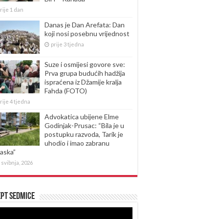
rije 1 dan
Danas je Dan Arefata: Dan
koji nosi posebnu vrijednost
prije 3 tjedna
Suze i osmijesi govore sve:
Prva grupa budućih hadžija
ispraćena iz Džamije kralja
Fahda (FOTO)
rije 4 tjedna
Advokatica ubijene Elme
Godinjak-Prusac: “Bila je u
postupku razvoda, Tarik je
uhodio i imao zabranu
laska”
 svibnja, 2026
pt sedmice
produktor