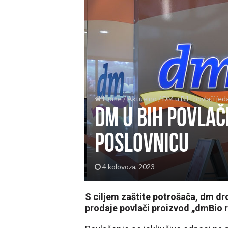
Home
/
Aktuelno
/
DM u BiH povlači jed
DM u BiH povlač
poslovnicu
4 kolovoza, 2023
S ciljem zaštite potrošača, dm dro
prodaje povlači proizvod „dmBio ri