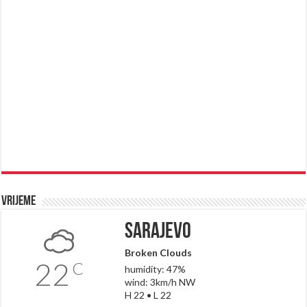
Vrijeme
Sarajevo
Broken Clouds
22
C
humidity: 47%
wind: 3km/h NW
H 22 • L 22