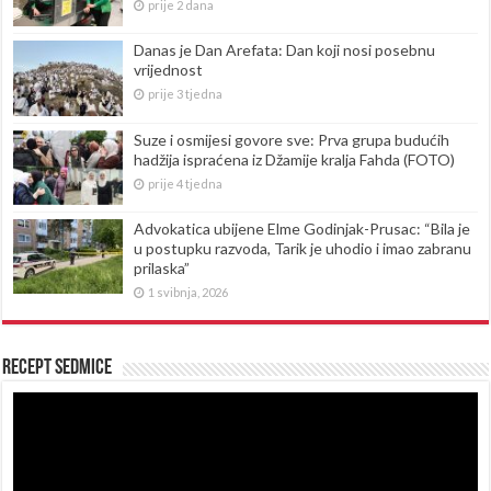
prije 2 dana
Danas je Dan Arefata: Dan koji nosi posebnu
vrijednost
prije 3 tjedna
Suze i osmijesi govore sve: Prva grupa budućih
hadžija ispraćena iz Džamije kralja Fahda (FOTO)
prije 4 tjedna
Advokatica ubijene Elme Godinjak-Prusac: “Bila je
u postupku razvoda, Tarik je uhodio i imao zabranu
prilaska”
1 svibnja, 2026
Recept sedmice
Reproduktor
videozapisa