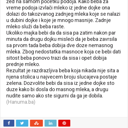
žeđ na samom početku podoja. Kako beba za
vreme podoja izvlači mleko iz jedne dojke ona
dolazi do takozvanog zadnjeg mleka koje se nalazi
u dubini dojke i koje je mnogo masnije. Zadnje
mleko služi da beba raste.
Ukoliko majka bebi da da sisa pa zatim nakon par
minuta da drugu dojku misleći da je beba zavrsila
sa prvom tada beba dobija dve doze nemasnog
mleka. Zbog nedostatka masnoce koja ce bebi dati
sitost beba ponovo trazi da sisa i opet dobija
prednje mleko.
Rezultat je razdrazljiva beba koja nikada nije sita a
njena stolica u najvecem broju slucajeva postaje
zelena. Dozvolite bebi da sisa iz jedne dojke sto
duze kako bi dosla do masnog mleka, a drugu
nudite samo ako ste sigurni da ga je dobila.
(Hanuma.ba)