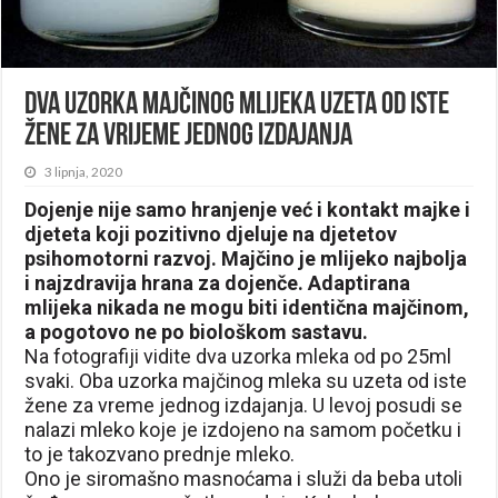
Dva uzorka majčinog mlijeka uzeta od iste
žene za vrijeme jednog izdajanja
3 lipnja, 2020
Dojenje nije samo hranjenje već i kontakt majke i
djeteta koji pozitivno djeluje na djetetov
psihomotorni razvoj. Majčino je mlijeko najbolja
i najzdravija hrana za dojenče. Adaptirana
mlijeka nikada ne mogu biti identična majčinom,
a pogotovo ne po biološkom sastavu.
Na fotografiji vidite dva uzorka mleka od po 25ml
svaki. Oba uzorka majčinog mleka su uzeta od iste
žene za vreme jednog izdajanja. U levoj posudi se
nalazi mleko koje je izdojeno na samom početku i
to je takozvano prednje mleko.
Ono je siromašno masnoćama i služi da beba utoli