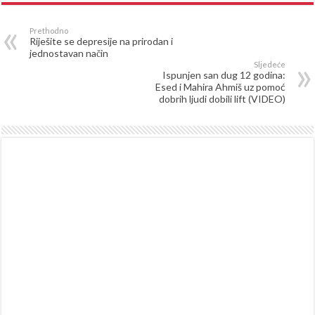
Prethodno
Riješite se depresije na prirodan i
jednostavan način
Sljedeće
Ispunjen san dug 12 godina:
Esed i Mahira Ahmiš uz pomoć
dobrih ljudi dobili lift (VIDEO)