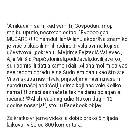
“A nikada nisam, kad sam Ti, Gospodaru moj,
molbu uputio, nesretan ostao. “Evoooo gaa…
MUBAREK!!!Elhamdulillah!Allahu ekber!Ne znam ko
je više plakao ili mi ili radnici.Hvala svima koji su
učestvovali,pokrenuli Mejrima Fejzagić Valjevac ,
Ajla Milišić Pepić ,donirali,podržavali,dovili,sve koji
su i pomislili dati a kamoli dali…Allaha molim da Vas
sve redom obraduje na Sudnjem danu kao što ste
Vi svi skupa nas!Hvala prijateljima našim,našem
narodu,našoj podršci,ljudima koji nas vole.Koliko
nama lift znaći saznaćete tek na danu polaganja
računa! 💙Allah Vas nagradio!Nakon dugih 12
godina nosanja!”, stoji u Facebook objavi.
Za kratko vrijeme video je dobio preko 5 hiljada
lajkova i više od 800 komentara.