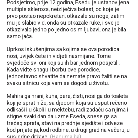
Podsjetimo, prije 12 godina, Esedu je ustanovljena
multiple skleroza, neizlječiva bolest, od koje je
prvo postao nepokretan, otkazale su noge, zatim
mu je slabio vid, onda su otkazale ruke, i sve je
otkazivalo jedno po jedno osim ljubavi, ona je bila
samo jača.
Uprkos iskušenjima sa kojima se ova porodica
nosi, uvijek ćete ih vidjeti nasmijane. Tome
svjedoče svi oni koji su ih bar jednom posjetili.
Kada vidte snagu i borbu ove porodice,
jednostavno shvatite da nemate pravo žaliti se na
svaku sitnicu koja vam se dogodi u životu.
Mahira ga hrani, kuha, pere, čisti, nosi ga do toaleta
koji je sprat niže, sa djecom koja su usput rečeno
odlikaši i u školi i u mektebu, radi zadaću sa njima i
stigne svaki dan da uzme Eseda, snese ga sa
trećeg sprata, stavi na prednje sjedište i odveze
kod prijatelja, kod rodbine, u drugi grad na večeru, u
susjedne države.
(Hanuma.ba)