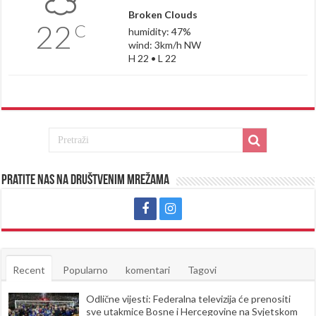
Broken Clouds
22
C
humidity: 47%
wind: 3km/h NW
H 22 • L 22
Pratite nas na društvenim mrežama
Recent
Popularno
komentari
Tagovi
Odlične vijesti: Federalna televizija će prenositi
sve utakmice Bosne i Hercegovine na Svjetskom