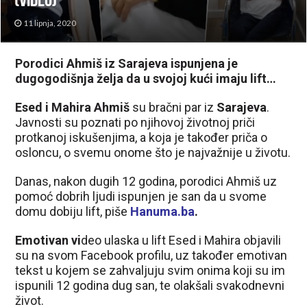
(VIDEO)
11 lipnja, 2020
Porodici Ahmiš iz Sarajeva ispunjena je
dugogodišnja želja da u svojoj kući imaju lift…
Esed i Mahira Ahmiš
su bračni par iz
Sarajeva
.
Javnosti su poznati po njihovoj životnoj priči
protkanoj iskušenjima, a koja je također priča o
osloncu, o svemu onome što je najvažnije u životu.
Danas, nakon dugih 12 godina, porodici Ahmiš uz
pomoć dobrih ljudi ispunjen je san da u svome
domu dobiju lift, piše
Hanuma.ba
.
Emotivan vi
deo ulaska u lift Esed i Mahira objavili
su na svom Facebook profilu, uz također emotivan
tekst u kojem se zahvaljuju svim onima koji su im
ispunili 12 godina dug san, te olakšali svakodnevni
život.