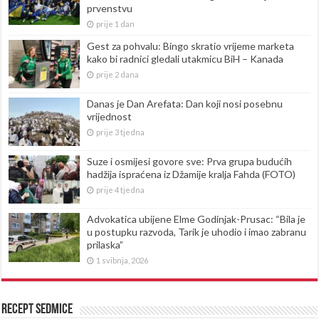
prvenstvu
prije 1 dan
Gest za pohvalu: Bingo skratio vrijeme marketa
kako bi radnici gledali utakmicu BiH – Kanada
prije 2 dana
Danas je Dan Arefata: Dan koji nosi posebnu
vrijednost
prije 3 tjedna
Suze i osmijesi govore sve: Prva grupa budućih
hadžija ispraćena iz Džamije kralja Fahda (FOTO)
prije 4 tjedna
Advokatica ubijene Elme Godinjak-Prusac: “Bila je
u postupku razvoda, Tarik je uhodio i imao zabranu
prilaska”
1 svibnja, 2026
Recept sedmice