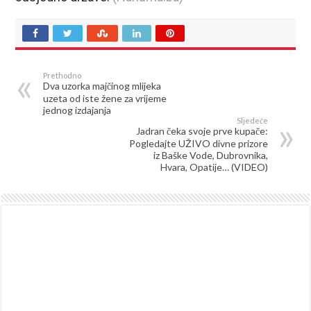
Prethodno
Dva uzorka majčinog mlijeka
uzeta od iste žene za vrijeme
jednog izdajanja
Sljedeće
Jadran čeka svoje prve kupače:
Pogledajte UŽIVO divne prizore
iz Baške Vode, Dubrovnika,
Hvara, Opatije… (VIDEO)