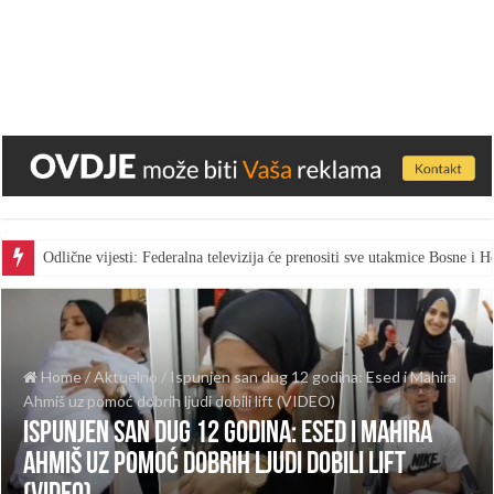
Odlične vijesti: Federalna televizija će prenositi sve utakmice Bosne i
Home
/
Aktuelno
/
Ispunjen san dug 12 godina: Esed i Mahira
Ahmiš uz pomoć dobrih ljudi dobili lift (VIDEO)
Ispunjen san dug 12 godina: Esed i Mahira
Ahmiš uz pomoć dobrih ljudi dobili lift