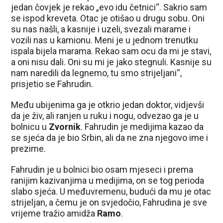
jedan čovjek je rekao „evo idu četnici“. Sakrio sam
se ispod kreveta. Otac je otišao u drugu sobu. Oni
su nas našli, a kasnije i uzeli, svezali marame i
vozili nas u kamionu. Meni je u jednom trenutku
ispala bijela marama. Rekao sam ocu da mi je stavi,
a oni nisu dali. Oni su mi je jako stegnuli. Kasnije su
nam naredili da legnemo, tu smo strijeljani“,
prisjetio se Fahrudin.
Među ubijenima ga je otkrio jedan doktor, vidjevši
da je živ, ali ranjen u ruku i nogu, odvezao ga je u
bolnicu u
Zvornik
. Fahrudin je medijima kazao da
se sjeća da je bio Srbin, ali da ne zna njegovo ime i
prezime.
Fahrudin je u bolnici bio osam mjeseci i prema
ranijim kazivanjima u medijima, on se tog perioda
slabo sjeća. U međuvremenu, budući da mu je otac
strijeljan, a čemu je on svjedočio, Fahrudina je sve
vrijeme tražio amidža
Ramo
.