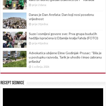
prije 2 dana
Danas je Dan Arefata: Dan koji nosi posebnu
vrijednost
prije 3 tjedna
Suze i osmijesi govore sve: Prva grupa budućih
hadžija ispraćena iz Džamije kralja Fahda (FOTO)
prije 4 tjedna
Advokatica ubijene Elme Godinjak-Prusac: “Bila je
u postupku razvoda, Tarik je uhodio i imao zabranu
prilaska”
1 svibnja, 2026
Recept sedmice
Reproduktor
videozapisa