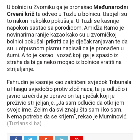
U bolnici u Zvorniku ga je pronašao
Međunarodni
Crveni križ
te odveo u Tuzlu u bolnicu. Uspjeli su
to nakon nekoliko pokušaja. U Tuzli se kasnije
napokon sastao sa porodicom. Amidža Ramo je
novinarima ranije kazao kako su u zvorničkoj
bolnici pokušali prikriti da je dječak ranjavan te da
su u otpusnom pismu napisali da je pronađen u
šumi. A to je kazao i vozač koji ga je spasio iz
straha da bi ga neko mogao iz bolnice vratiti na
strijeljanje.
Fahrudin je kasnije kao zaštićeni svjedok Tribunala
u Haagu svjedočio protiv zločinaca, te je odlučio i
javno izreći da je upravo on taj dječak koji je
preživio strijeljanje. „Ja sam odlučio da otkrijem
svoje ime. Želim da svi znaju šta sam i ko sam.
Nema potrebe da se krijem“, rekao je Muminović.
(Tuzlanski.ba)