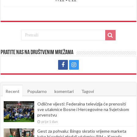
Pratite nas na društvenim mrežama
Recent
Popularno
komentari
Tagovi
Odlične vijesti: Federalna televizija će prenositi
sve utakmice Bosne i Hercegovine na Svjetskom
prvenstvu
prije 1 dan
Gest za pohvalu: Bingo skratio vrijeme marketa
kako bi radnici gledali utakmicu BiH – Kanada