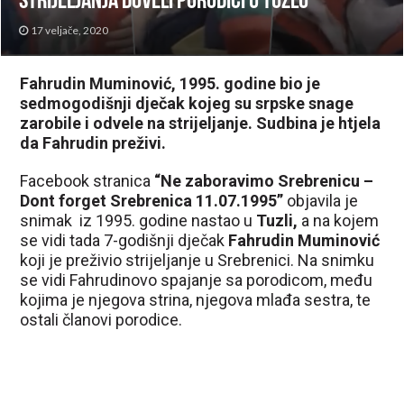
strijeljanja doveli porodici u Tuzlu
17 veljače, 2020
Fahrudin Muminović, 1995. godine bio je
sedmogodišnji dječak kojeg su srpske snage
zarobile i odvele na strijeljanje. Sudbina je htjela
da Fahrudin preživi.
Facebook stranica
“Ne zaboravimo Srebrenicu –
Dont forget Srebrenica 11.07.1995”
objavila je
snimak iz 1995. godine nastao u
Tuzli,
a na kojem
se vidi tada 7-godišnji dječak
Fahrudin Muminović
koji je preživio strijeljanje u Srebrenici. Na snimku
se vidi Fahrudinovo spajanje sa porodicom, među
kojima je njegova strina, njegova mlađa sestra, te
ostali članovi porodice.