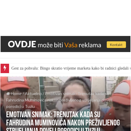
Gest za pohvalu: Bingo skratio vrijeme marketa kako bi radnici gledal
Home
/
Aktuelno
/
Emotivan snimak: Trenutak kada su
Fahrudina Muminovića nakon preživljenog strijeljanja doveli
porodici u Tuzlu
Emotivan snimak: Trenutak kada su
Fahrudina Muminovića nakon preživljenog