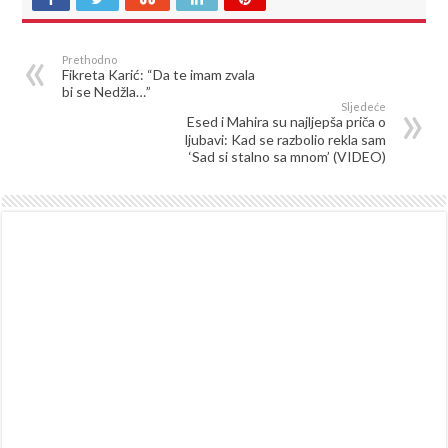
Prethodno
Fikreta Karić: “Da te imam zvala
bi se Nedžla…”
Sljedeće
Esed i Mahira su najljepša priča o
ljubavi: Kad se razbolio rekla sam
‘Sad si stalno sa mnom’ (VIDEO)