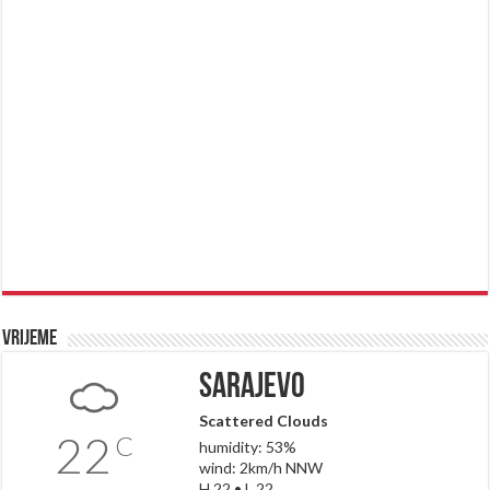
Vrijeme
Sarajevo
Scattered Clouds
22
C
humidity: 53%
wind: 2km/h NNW
H 22 • L 22