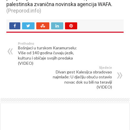
palestinska zvanična novinska agencija WAFA.
(Preporod.info)
Prethodno
Bošnjaci u turskom Karamurselu:
Više od 140 godina čuvaju jezik,
kulturu i običaje svojih predaka
(VIDEO)
Sljedeće
Divan gest Kalesijca obradovao
najmlađe: U dječiju obuću ostavio
novac dok su bili na teraviji
(VIDEO)