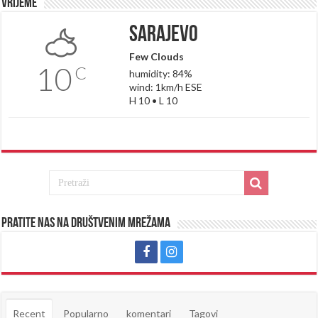
Vrijeme
Sarajevo
Few Clouds
10
C
humidity: 84%
wind: 1km/h ESE
H 10 • L 10
Pratite nas na društvenim mrežama
Recent
Popularno
komentari
Tagovi