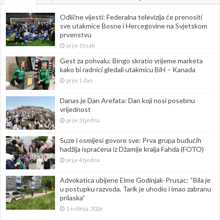
Odlične vijesti: Federalna televizija će prenositi
sve utakmice Bosne i Hercegovine na Svjetskom
prvenstvu
prije 10 sati
Gest za pohvalu: Bingo skratio vrijeme marketa
kako bi radnici gledali utakmicu BiH – Kanada
prije 1 dan
Danas je Dan Arefata: Dan koji nosi posebnu
vrijednost
prije 3 tjedna
Suze i osmijesi govore sve: Prva grupa budućih
hadžija ispraćena iz Džamije kralja Fahda (FOTO)
prije 4 tjedna
Advokatica ubijene Elme Godinjak-Prusac: “Bila je
u postupku razvoda, Tarik je uhodio i imao zabranu
prilaska”
1 svibnja, 2026