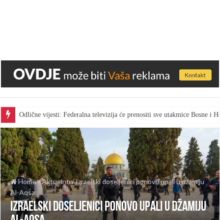
Odlične vijesti: Federalna televizija će prenositi sve utakmice Bosne i
Home
/
Aktuelno
/
Izraelski doseljenici ponovo upali u džamiju
Al-Aqsa
Izraelski doseljenici ponovo upali u džamiju