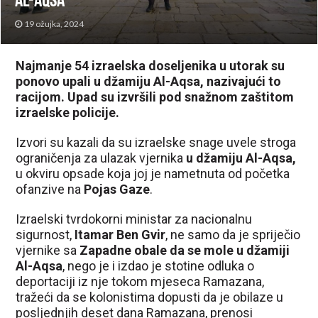
Al-Aqsa
19 ožujka, 2024
Najmanje 54 izraelska doseljenika u utorak su
ponovo upali u džamiju Al-Aqsa, nazivajući to
racijom. Upad su izvršili pod snažnom zaštitom
izraelske policije.
Izvori su kazali da su izraelske snage uvele stroga
ograničenja za ulazak vjernika
u džamiju Al-Aqsa,
u okviru opsade koja joj je nametnuta od početka
ofanzive na
Pojas Gaze
.
Izraelski tvrdokorni ministar za nacionalnu
sigurnost,
Itamar Ben Gvir
, ne samo da je spriječio
vjernike sa
Zapadne obale da se mole u džamiji
Al-Aqsa
, nego je i izdao je stotine odluka o
deportaciji iz nje tokom mjeseca Ramazana,
tražeći da se kolonistima dopusti da je obilaze u
posljednjih deset dana Ramazana, prenosi