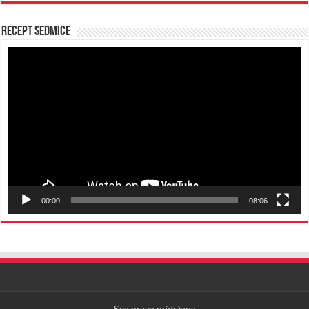
Recept sedmice
Reproduktor
videozapisa
00:00
08:06
Sva prava pridržana