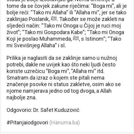
tome da se čovjek zakune riječima: “Boga mi”, ali je
bolje reći: “Tako mi Allaha“ ili “Allaha mi“, jer se tako
zaklinjao Poslanik, ﷺ. Također se može zakleti na
sljedeći način: “Tako mi Onoga u Čijoj je ruci moj
život”; “Tako mi Gospodara Kabe”; “Tako mi Onoga
Koji je poslao Muhammeda, ﷺ, s Istinom“; “Tako
mi Svevišnjeg Allaha“ i sl.
Prilika je naglasiti da se zaklinje samo u nužnoj
potrebi, dakle ne uvijek kao što neki ljudi često
koriste uzrečicu ”Boga mi“, ”Allaha mi“ itd.
Smatram da izraz o kojem ste pitali nema
značenje psovke ni status zakletve, osim ako se
njome namjerava jedno od tog dvoga, a Allah
najbolje zna.
Odgovorio: Dr. Safet Kuduzović
#Pitanjaiodgovori
(Hanuma.ba)