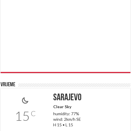
Vrijeme
Sarajevo
Clear Sky
15
C
humidity: 77%
wind: 2km/h SE
H 15 • L 15