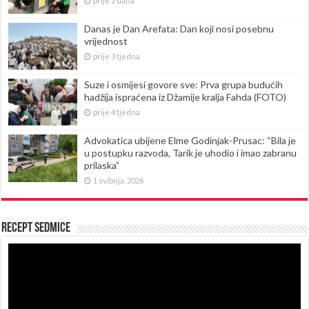
prije 2 dana
Danas je Dan Arefata: Dan koji nosi posebnu
vrijednost
prije 3 tjedna
Suze i osmijesi govore sve: Prva grupa budućih
hadžija ispraćena iz Džamije kralja Fahda (FOTO)
prije 4 tjedna
Advokatica ubijene Elme Godinjak-Prusac: “Bila je
u postupku razvoda, Tarik je uhodio i imao zabranu
prilaska”
1 svibnja, 2026
Recept sedmice
Reproduktor
videozapisa