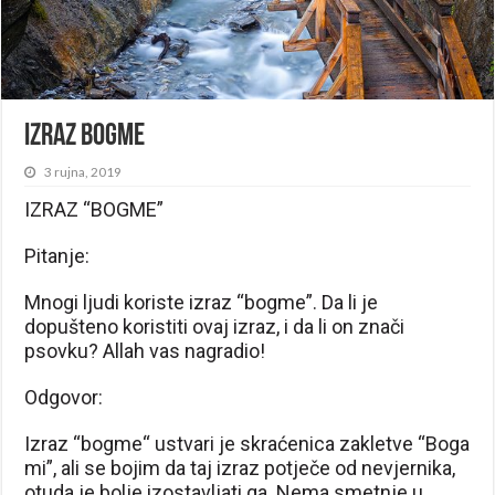
Izraz Bogme
3 rujna, 2019
IZRAZ “BOGME”
Pitanje:
Mnogi ljudi koriste izraz “bogme”. Da li je
dopušteno koristiti ovaj izraz, i da li on znači
psovku? Allah vas nagradio!
Odgovor:
Izraz “bogme“ ustvari je skraćenica zakletve “Boga
mi”, ali se bojim da taj izraz potječe od nevjernika,
otuda je bolje izostavljati ga. Nema smetnje u