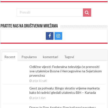
Pratite nas na društvenim mrežama
Recent
Popularno
komentari
Tagovi
Odlične vijesti: Federalna televizija će prenositi
sve utakmice Bosne i Hercegovine na Svjetskom
prvenstvu
prije 11 sati
Gest za pohvalu: Bingo skratio vrijeme marketa
kako bi radnici gledali utakmicu BiH – Kanada
prije 1 dan
Danas je Dan Arefata: Dan koji nosi posebnu