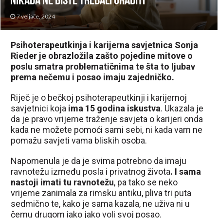
nikada ne biste trebali uraditi
7 veljače, 2024
Psihoterapeutkinja i karijerna savjetnica Sonja
Rieder je obrazložila zašto pojedine mitove o
poslu smatra problematičnima te šta to ljubav
prema nečemu i posao imaju zajedničko.
Riječ je o bečkoj psihoterapeutkinji i karijernoj
savjetnici koja
ima 15 godina iskustva
. Ukazala je
da je pravo vrijeme traženje savjeta o karijeri onda
kada ne možete pomoći sami sebi, ni kada vam ne
pomažu savjeti vama bliskih osoba.
Napomenula je da je svima potrebno da imaju
ravnotežu između posla i privatnog života
. I sama
nastoji imati tu ravnotežu
, pa tako se neko
vrijeme zanimala za rimsku antiku, pliva tri puta
sedmično te, kako je sama kazala, ne uživa ni u
čemu drugom iako jako voli svoj posao.