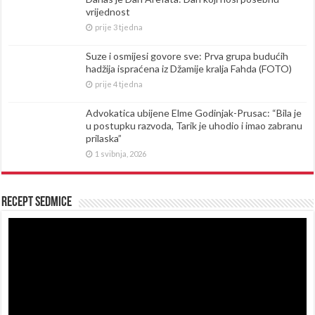
vrijednost
prije 3 tjedna
Suze i osmijesi govore sve: Prva grupa budućih
hadžija ispraćena iz Džamije kralja Fahda (FOTO)
prije 4 tjedna
Advokatica ubijene Elme Godinjak-Prusac: “Bila je
u postupku razvoda, Tarik je uhodio i imao zabranu
prilaska”
1 svibnja, 2026
Recept sedmice
Reproduktor
videozapisa