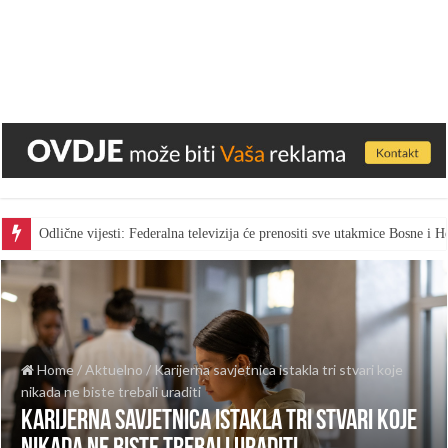
Odlične vijesti: Federalna televizija će prenositi sve utakmice Bosne i
Home
/
Aktuelno
/
Karijerna savjetnica istakla tri stvari koje
nikada ne biste trebali uraditi
Karijerna savjetnica istakla tri stvari koje