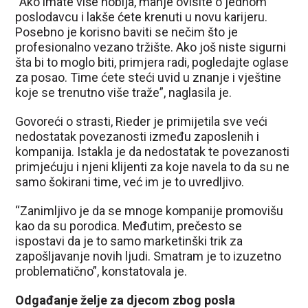
“Ako imate više hobija, manje ovisite o jednom
poslodavcu i lakše ćete krenuti u novu karijeru.
Posebno je korisno baviti se nečim što je
profesionalno vezano tržište. Ako još niste sigurni
šta bi to moglo biti, primjera radi, pogledajte oglase
za posao. Time ćete steći uvid u znanje i vještine
koje se trenutno više traže”, naglasila je.
Govoreći o strasti, Rieder je primijetila sve veći
nedostatak povezanosti između zaposlenih i
kompanija. Istakla je da nedostatak te povezanosti
primjećuju i njeni klijenti za koje navela to da su ne
samo šokirani time, već im je to uvredljivo.
“Zanimljivo je da se mnoge kompanije promovišu
kao da su porodica. Međutim, prečesto se
ispostavi da je to samo marketinški trik za
zapošljavanje novih ljudi. Smatram je to izuzetno
problematično”, konstatovala je.
Odgađanje želje za djecom zbog posla