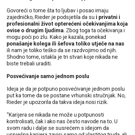
Govoreći o tome šta to ljubav i posao imaju
zajedničko, Rieder je podsjetila da su
i privatni i
profesionalni život opterećeni očekivanjima koja
ovise o drugim ljudima
. Zbog toga ta očekivanja i
mogu poći po zlu. Kako je kazala, ponekad
ponašanje kolega ili šefova toliko utječe na nas
ili nam je toliko teško da se razdvojimo od njih.
Shodno tome, istakla je tri stvari koje nikada ne
biste trebali uraditi.
Posvećivanje samo jednom poslu
Ideja je da je potpuno posvećivanje jednom poslu
put ka tome da se postane vrhunski stručnjak. No,
Rieder je upozorila da takva ideja nosi rizik.
“Karijera se nikada ne može u potpunosti
kontrolisati, čak i ako nas često navode na to. U
svom radu i dalje se susrećem s idejom da
uspješna karijera zavisi samo od vlastitog truda, ali