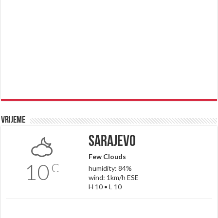
Vrijeme
Sarajevo
Few Clouds
10
C
humidity: 84%
wind: 1km/h ESE
H 10 • L 10