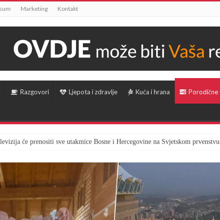
ssum
Marketing
Kontakt
Razgovori
Ljepota i zdravlje
Kuća i hrana
Porodične
televizija će prenositi sve utakmice Bosne i Hercegovine na Svjetskom prvenstvu