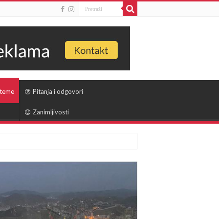
 teme
Pitanja i odgovori
Zanimljivosti