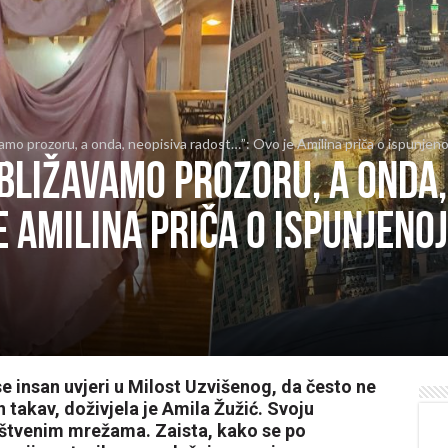
amo prozoru, a onda, neopisiva radost…”: Ovo je Amilina priča o ispunjenoj 
bližavamo prozoru, a onda,
 Amilina priča o ispunjenoj 
se insan uvjeri u Milost Uzvišenog, da često ne
n takav, doživjela je Amila Žužić. Svoju
ruštvenim mrežama. Zaista, kako se po