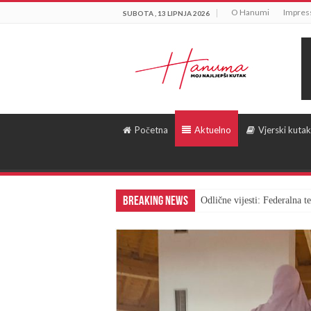
O Hanumi
Impre
SUBOTA , 13 LIPNJA 2026
Početna
Aktuelno
Vjerski kutak
Breaking News
Odlične vijesti: Federalna 