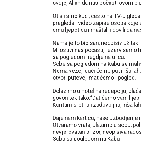
ovdje, Allah da nas počasti ovom b
Otišli smo kući, često na TV-u gled
pregledali video zapise osoba koje
crnu ljepoticu i maštali i dovili da na
Nama je to bio san, neopisiv užitak
Milostivi nas počasti, rezervišemo h
sa pogledom negdje na ulicu.
Sobe sa pogledom na Kabu se mahsu
Nema veze, idući ćemo put inšallah,
otvori puteve, imat ćemo i pogled.
Dolazimo u hotel na recepciju, pla
govori tek tako:”Dat ćemo vam lijep 
Kontam sretna i zadovoljna, inšalla
Daje nam karticu, naše uzbudjenje i 
Otvaramo vrata, ulazimo u sobu, pol
nevjerovatan prizor, neopisiva rado
Soba sa pogledom na Kabu!