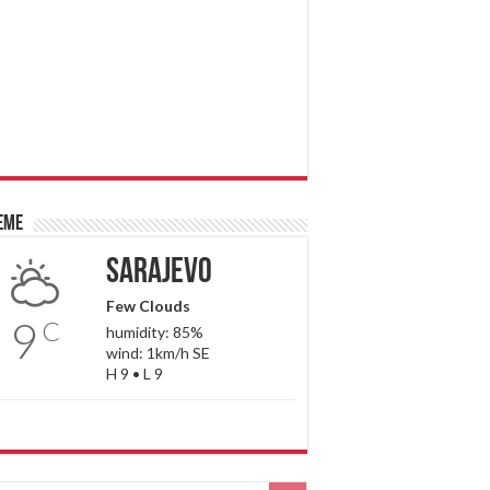
eme
Sarajevo
Few Clouds
9
C
humidity: 85%
wind: 1km/h SE
H 9 • L 9