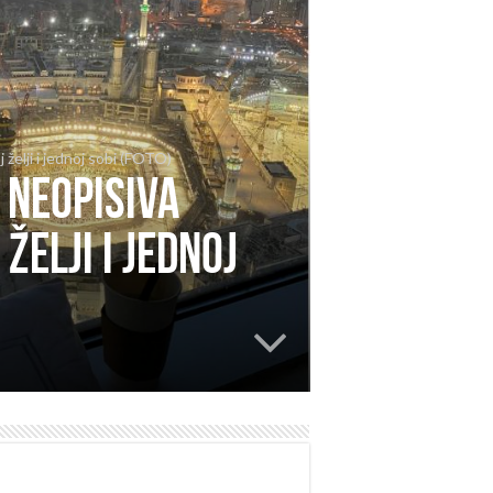
želji i jednoj sobi (FOTO)
 neopisiva
želji i jednoj