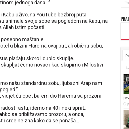
lizinom jednoga dana…”
ali Kabu uživo, na YouTube bezbroj puta
Prat
 su snimale svoje sobe sa pogledom na Kabu, na
s Allah istim počasti.
 i posebno maštanje.
otel u blizini Harema ovaj put, ali običnu sobu,
R
s plaćaju skoro i duplo skuplje.
 skupljat ćemo novac i kad skupimo i Milostivi
T
ćamo našu standardnu sobu, ljubazni Arap nam
pogled.”
h, vidjet ću opet barem dio Harema sa prozora.
pr
p
radost rastu, idemo na 40 i neki sprat…
ahko se približavamo prozoru, a onda,
st i srce ne zna kako da se ponaša…