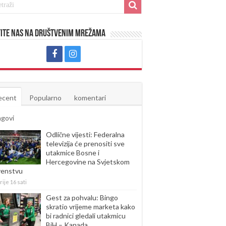
ite nas na društvenim mrežama
ecent
Popularno
komentari
agovi
Odlične vijesti: Federalna
televizija će prenositi sve
utakmice Bosne i
Hercegovine na Svjetskom
venstvu
rije 16 sati
Gest za pohvalu: Bingo
skratio vrijeme marketa kako
bi radnici gledali utakmicu
BiH – Kanada