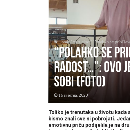
Home
/
Aktuelno
/
“Polahko se približav
“Polahko se pri
radost…”: Ovo je
sobi (FOTO)
16 siječnja, 2023
Toliko je trenutaka u životu kada 
bismo znali sve ni pobrojati. Jeda
emotivnu priču podijelila je na d