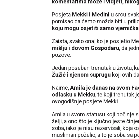
komentarima može i vidjeti, nikoga
Posjeta
Mekki i Medini
u srcu sva
pomisao da ćemo možda biti u prilic
koju mogu osjetiti samo vjernička
Zaista, svako onaj ko je posjetio 
mišlju i dovom Gospodaru
, da jed
pozove.
Jedan poseban trenutak u životu, ka
Žužić i njenom suprugu
koji ovih d
Naime,
Amila je danas na svom Fac
odlasku u Mekku
, te koji trenutak
ovogodišnje posjete Mekki.
Amila u svom statusu koji počinje sa
želji, a ono što je ključno jeste čin
soba, iako je nisu rezervisali, koja 
musliman poželio, a to je soba sa 