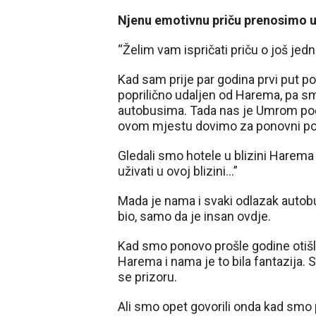
Njenu emotivnu priču prenosimo u 
“Želim vam ispričati priču o još jedn
Kad sam prije par godina prvi put po
poprilično udaljen od Harema, pa s
autobusima. Tada nas je Umrom počas
ovom mjestu dovimo za ponovni po
Gledali smo hotele u blizini Harema s
uživati u ovoj blizini…”
Mada je nama i svaki odlazak autobus
bio, samo da je insan ovdje.
Kad smo ponovo prošle godine otišli
Harema i nama je to bila fantazija. Sj
se prizoru.
Ali smo opet govorili onda kad smo p