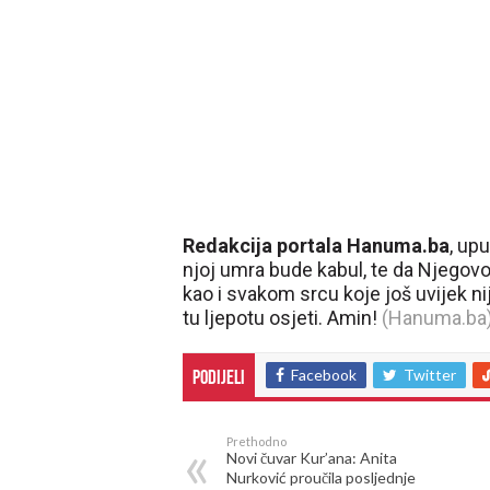
Redakcija portala Hanuma.ba
, up
njoj umra bude kabul, te da Njegov
kao i svakom srcu koje još uvijek ni
tu ljepotu osjeti. Amin!
(Hanuma.ba
Facebook
Twitter
Podijeli
Prethodno
Novi čuvar Kur’ana: Anita
Nurković proučila posljednje