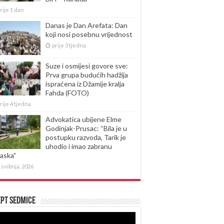
rije 1 dan
Danas je Dan Arefata: Dan
koji nosi posebnu vrijednost
prije 3 tjedna
Suze i osmijesi govore sve:
Prva grupa budućih hadžija
ispraćena iz Džamije kralja
Fahda (FOTO)
rije 4 tjedna
Advokatica ubijene Elme
Godinjak-Prusac: “Bila je u
postupku razvoda, Tarik je
uhodio i imao zabranu
laska”
 svibnja, 2026
pt sedmice
produktor