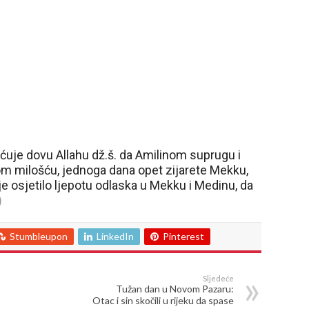
ućuje dovu Allahu dž.š. da Amilinom suprugu i
om milošću, jednoga dana opet zijarete Mekku,
je osjetilo ljepotu odlaska u Mekku i Medinu, da
)
Stumbleupon
LinkedIn
Pinterest
Sljedeće
Tužan dan u Novom Pazaru:
Otac i sin skočili u rijeku da spase