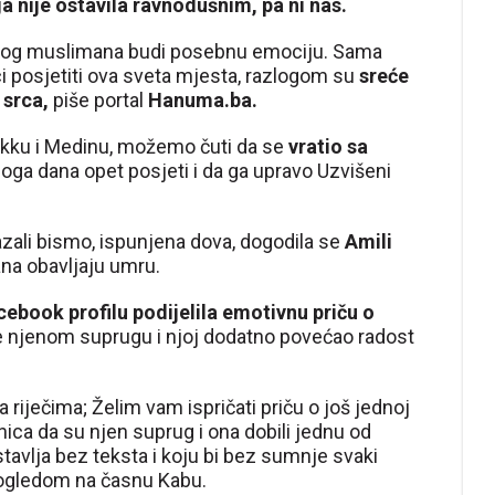
 nije ostavila ravnodušnim, pa ni nas.
kog muslimana budi posebnu emociju. Sama
i posjetiti ova sveta mjesta, razlogom su
sreće
 srca,
piše portal
Hanuma.ba.
Mekku i Medinu, možemo čuti da se
vratio sa
noga dana opet posjeti i da ga upravo Uzvišeni
zali bismo, ispunjena dova, dogodila se
Amili
ana obavljaju umru.
ebook profilu podijelila emotivnu priču o
 je njenom suprugu i njoj dodatno povećao radost
 riječima; Želim vam ispričati priču o još jednoj
jenica da su njen suprug i ona dobili jednu od
ostavlja bez teksta i koju bi bez sumnje svaki
pogledom na časnu Kabu.