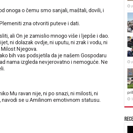
p
 onoga o čemu smo sanjali, maštali, dovili, i
 Plemeniti zna otvoriti puteve i dati.
ti, ali On je zamislio mnogo više i ljepše i dao.
jet, ni dolazak ovdje, ni uputu, ni zrak i vodu, ni
o Milost Njegova.
kako bih vas podsjetila da je našem Gospodaru
 kad nama izgleda nevjerovatno i nemoguće. Ne
p
li.
pri
iko Mu ravan nije, ni po snazi, ni milosti, ni
”, navodi se u Amilinom emotivnom statusu.
1
Rece
Re