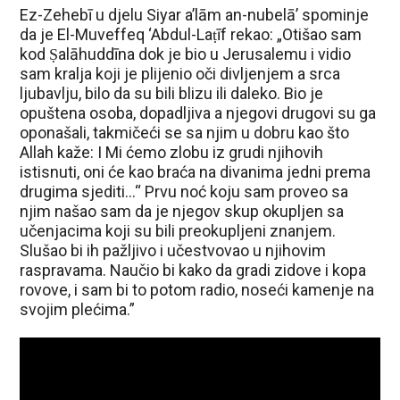
Ez-Zehebī u djelu Siyar a’lām an-nubelā’ spominje
da je El-Muveffeq ‘Abdul-Laṭīf rekao: „Otišao sam
kod Ṣalāhuddīna dok je bio u Jerusalemu i vidio
sam kralja koji je plijenio oči divljenjem a srca
ljubavlju, bilo da su bili blizu ili daleko. Bio je
opuštena osoba, dopadljiva a njegovi drugovi su ga
oponašali, takmičeći se sa njim u dobru kao što
Allah kaže: I Mi ćemo zlobu iz grudi njihovih
istisnuti, oni će kao braća na divanima jedni prema
drugima sjediti…“ Prvu noć koju sam proveo sa
njim našao sam da je njegov skup okupljen sa
učenjacima koji su bili preokupljeni znanjem.
Slušao bi ih pažljivo i učestvovao u njihovim
raspravama. Naučio bi kako da gradi zidove i kopa
rovove, i sam bi to potom radio, noseći kamenje na
svojim plećima.”