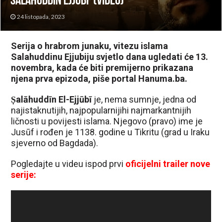
Salahuddin Ejjubi’ (VIDEO)
24 listopada, 2023
Serija o hrabrom junaku, vitezu islama
Salahuddinu Ejjubiju svjetlo dana ugledati će 13.
novembra, kada će biti premijerno prikazana
njena prva epizoda, piše portal Hanuma.ba.
Ṣalāhuddīn El-Ejjūbī
je, nema sumnje, jedna od
najistaknutijih, najpopularnijihi najmarkantnijih
ličnosti u povijesti islama. Njegovo (pravo) ime je
Jusūf i rođen je 1138. godine u Tikritu (grad u Iraku
sjeverno od Bagdada).
Pogledajte u videu ispod prvi
oficijelni trailer nove
serije:
Reproduktor
videozapisa