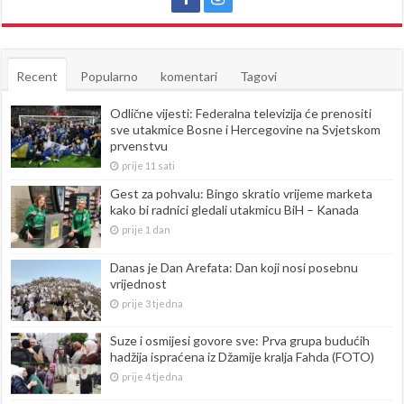
Recent
Popularno
komentari
Tagovi
Odlične vijesti: Federalna televizija će prenositi
sve utakmice Bosne i Hercegovine na Svjetskom
prvenstvu
prije 11 sati
Gest za pohvalu: Bingo skratio vrijeme marketa
kako bi radnici gledali utakmicu BiH – Kanada
prije 1 dan
Danas je Dan Arefata: Dan koji nosi posebnu
vrijednost
prije 3 tjedna
Suze i osmijesi govore sve: Prva grupa budućih
hadžija ispraćena iz Džamije kralja Fahda (FOTO)
prije 4 tjedna