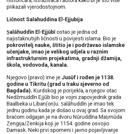
historičara, istraživača i autora kako bi je što više
prikazali vjerodostojnom.
Ličnost Salahuddina El-Ejjubija
Ṣalāhuddīn El-Ejjūbī
ostao je jedna od
najistaknutijih ličnosti u povijesti islama. Bio je
pokrovitelj nauke, štitio je i podržavao islamske
učenjake, imao je velikog udjela u raznim
infrastrukturnim projekatima, gradnji džamija,
škola, vodovoda, kanala.
Njegovo (pravo) ime je
Jusūf i rođen je 1138.
godine u Tikritu (grad u Iraku sjeverno od
Bagdada).
Kurdskog je porijekla, a njegov otac
Nedžmuddīn Ejjūb bio je vojni zapovjednik grada
Baalbeka u Liban(on)u. Ṣalāhuddīn je imao tek
jednu godinu kada je došao u ovaj grad. Sa svojom
braćom odgajan je na dvoru Nūruddīna Maḥmūda
Zengija/Zenkija koji je 1154. godine osvojio
Damask. Neki prvi spomeni i javno pojavljivanje