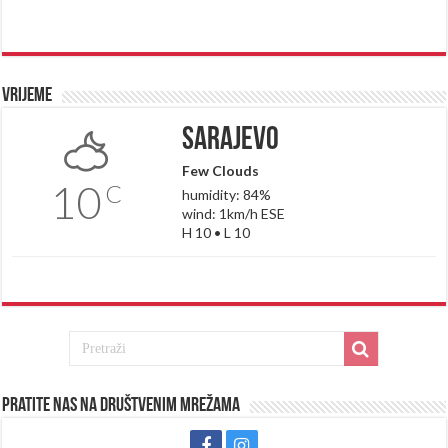
Vrijeme
Sarajevo
Few Clouds
10
C
humidity: 84%
wind: 1km/h ESE
H 10 • L 10
Pratite nas na društvenim mrežama