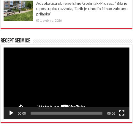
Advokatica ubijene Elme Godinjak-Prusac: “Bila je
u postupku razvoda, Tarik je uhodio i imao zabranu
prilaska”
1 svibnja, 2026
Recept sedmice
Reproduktor
videozapisa
00:00
08:06