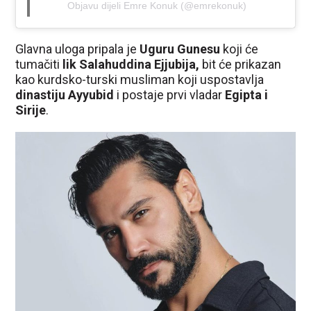
Objavu dijeli Emre Konuk (@emrekonuk)
Glavna uloga pripala je
Uguru Gunesu
koji će
tumačiti
lik Salahuddina Ejjubija,
bit će prikazan
kao kurdsko-turski musliman koji uspostavlja
dinastiju Ayyubid
i postaje prvi vladar
Egipta i
Sirije
.