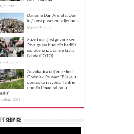
rije 1 dan
Danas je Dan Arefata: Dan
koji nosi posebnu vrijednost
prije 3 tjedna
Suze i osmijesi govore sve:
Prva grupa budućih hadžija
ispraćena iz Džamije kralja
Fahda (FOTO)
rije 4 tjedna
Advokatica ubijene Elme
Godinjak-Prusac: “Bila je u
postupku razvoda, Tarik je
uhodio i imao zabranu
laska”
 svibnja, 2026
pt sedmice
produktor