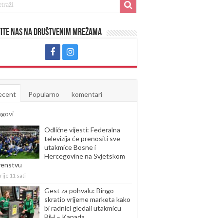
ite nas na društvenim mrežama
ecent
Popularno
komentari
agovi
Odlične vijesti: Federalna
televizija će prenositi sve
utakmice Bosne i
Hercegovine na Svjetskom
venstvu
rije 11 sati
Gest za pohvalu: Bingo
skratio vrijeme marketa kako
bi radnici gledali utakmicu
BiH – Kanada