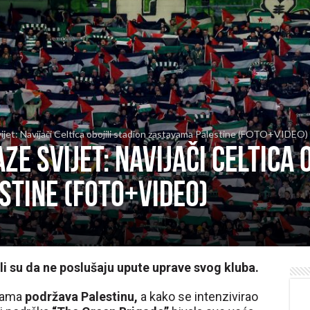
vijet: Navijači Celtica obojili stadion zastavama Palestine (FOTO+VIDEO)
ze svijet: Navijači Celtica 
stine (FOTO+VIDEO)
ili su da ne poslušaju upute uprave svog kluba.
ijama
podržava Palestinu,
a kako se intenzivirao