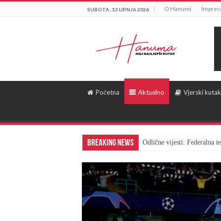
O Hanumi
Impre
SUBOTA , 13 LIPNJA 2026
Početna
Aktuelno
Vjerski kutak
Breaking News
Odlične vijesti: Federalna 