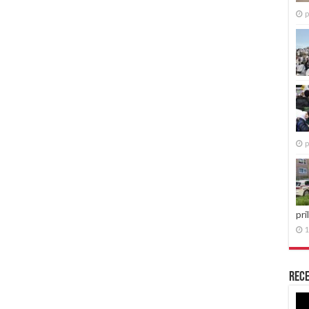
p
p
pri
1
Rece
Re