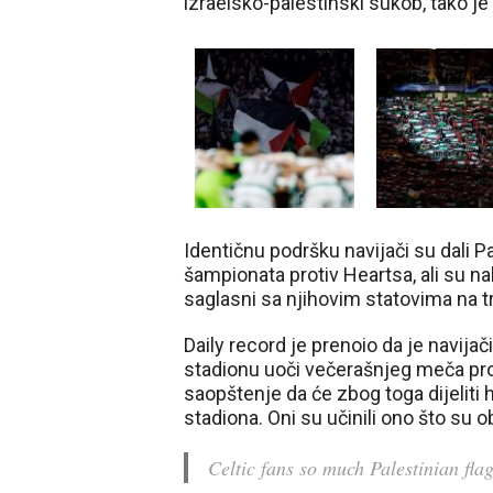
izraelsko-palestinski sukob, tako je
Identičnu podršku navijači su dali 
šampionata protiv Heartsa, ali su na
saglasni sa njihovim statovima na t
Daily record je prenoio da je navij
stadionu uoči večerašnjeg meča proti
saopštenje da će zbog toga dijeliti 
stadiona. Oni su učinili ono što su o
Celtic fans so much Palestinian fl