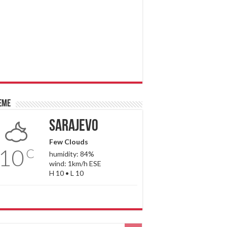
eme
Sarajevo
Few Clouds
10
C
humidity: 84%
wind: 1km/h ESE
H 10 • L 10