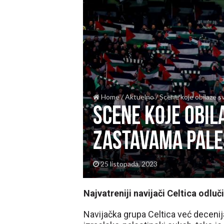
Home
/
Aktuelno
/
Scene koje obilaze s
Scene koje obila
zastavama Pale
25 listopada, 2023
Najvatreniji navijači Celtica odluč
Navijačka grupa Celtica već decen