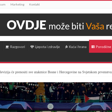
ssum
Marketing
Kontakt
Razgovori
Ljepota i zdravlje
Kuća i hrana
Porodične
televizija će prenositi sve utakmice Bosne i Hercegovine na Svjetskom prvenstvu