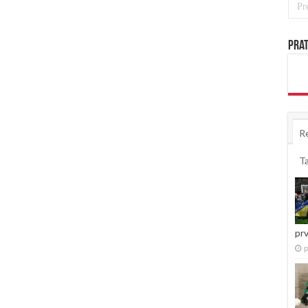
Prat
R
T
pr
p