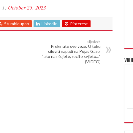
d_1)
October 25, 2023
Stumbleupon
LinkedIn
Pinterest
Sljedeće
Prekinute sve veze: U toku
siloviti napadi na Pojas Gaze,
“ako nas čujete, recite svijetu…”
Vrij
(VIDEO)