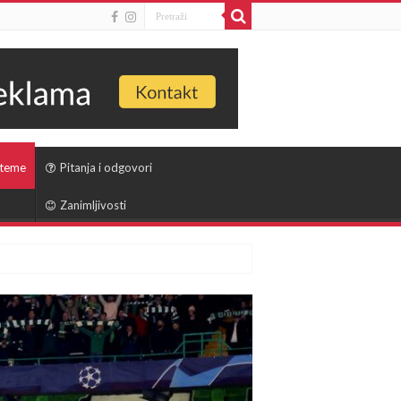
 teme
Pitanja i odgovori
Zanimljivosti