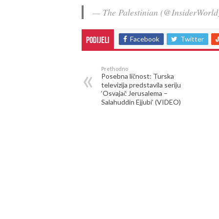
— The Palestinian (@InsiderWorl
Facebook
Twitter
Podijeli
Prethodno
Posebna ličnost: Turska
televizija predstavila seriju
‘Osvajač Jerusalema –
Salahuddin Ejjubi’ (VIDEO)