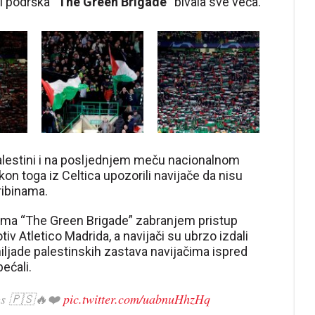
 i podrška
“The Green Brigade”
bivala sve veća.
Palestini i na posljednjem meču nacionalnom
kon toga iz Celtica upozorili navijače da nisu
ribinama.
ačima “The Green Brigade” zabranjem pristup
v Atletico Madrida, a navijači su ubrzo izdali
hiljade palestinskih zastava navijačima ispred
bećali.
ags 🇵🇸🔥❤️
pic.twitter.com/uabnuHhzHq