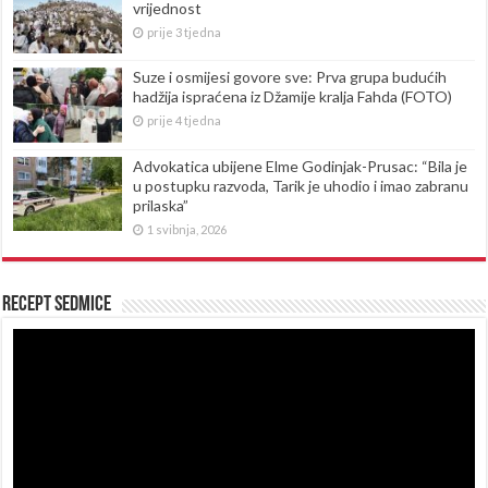
vrijednost
prije 3 tjedna
Suze i osmijesi govore sve: Prva grupa budućih
hadžija ispraćena iz Džamije kralja Fahda (FOTO)
prije 4 tjedna
Advokatica ubijene Elme Godinjak-Prusac: “Bila je
u postupku razvoda, Tarik je uhodio i imao zabranu
prilaska”
1 svibnja, 2026
Recept sedmice
Reproduktor
videozapisa