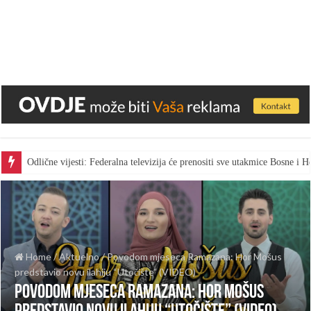
Odlične vijesti: Federalna televizija će prenositi sve utakmice Bosne i
Home
/
Aktuelno
/
Povodom mjeseca Ramazana: Hor Mošus
predstavio novu ilahiju “Utočište” (VIDEO)
Povodom mjeseca Ramazana: Hor Mošus