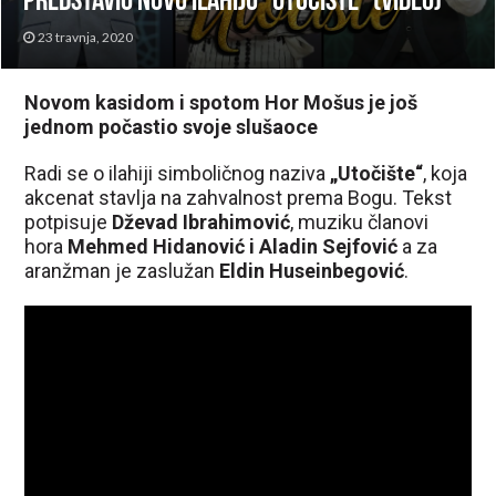
predstavio novu ilahiju “Utočište” (VIDEO)
23 travnja, 2020
Novom kasidom i spotom Hor Mošus je još
jednom počastio svoje slušaoce
Radi se o ilahiji simboličnog naziva
„Utočište“
, koja
akcenat stavlja na zahvalnost prema Bogu. Tekst
potpisuje
Dževad Ibrahimović
, muziku članovi
hora
Mehmed Hidanović i Aladin Sejfović
a za
aranžman je zaslužan
Eldin Huseinbegović
.