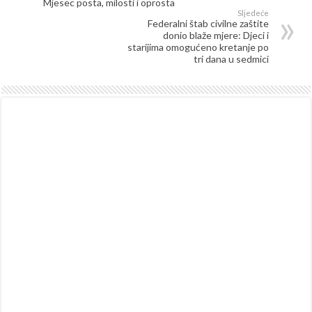
Mjesec posta, milosti i oprosta
Sljedeće
Federalni štab civilne zaštite
donio blaže mjere: Djeci i
starijima omogućeno kretanje po
tri dana u sedmici