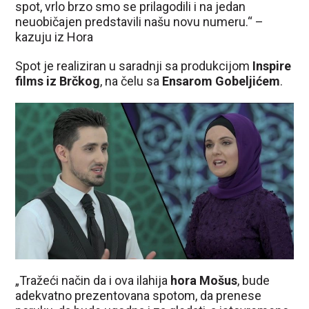
spot, vrlo brzo smo se prilagodili i na jedan
neuobičajen predstavili našu novu numeru.“ –
kazuju iz Hora
Spot je realiziran u saradnji sa produkcijom
Inspire
films iz Brčkog
, na čelu sa
Ensarom Gobeljićem
.
„Tražeći način da i ova ilahija
hora Mošus
, bude
adekvatno prezentovana spotom, da prenese