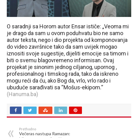
O saradnji sa Horom autor Ensar ističe: „Veoma mi
je drago da sam u ovom poduhvatu bio ne samo
autor teksta, nego i dio projekta od komponovanja
do video završnice tako da sam uvijek mogao
iznositi svoje sugestije, dijeliti emocije sa timom i
biti o svemu blagovremeno informisan. Ovaj
projekat je sinonim jednog ciljanog, upornog ,
profesionalnog i timskog rada, tako da iskreno
mogu reći da ću, ako Bog da, vrlo, vrlo rado i
ubuduće sarađivati sa “Mošus-ekipom.“
(Hanuma.ba)
Prethodno
Večeras nastupa Ramazan: