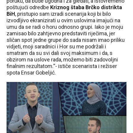
poruku, da bude ugodna i za gledati, a istovremeno
poštujući odredbe
Kriznog štaba Brčko distrikta
BiH
, pristupio sam izradi scenarija koji bi bilo
izvodljivo ekranizirati u ovim uslovima imajući na
umu da se radi o horu odnosno grupi. Iako je moju
zamisao bilo zahtjevno predstaviti riječima, jer
sličan spot jedne grupe do sada nisam imao priliku
vidjeti, moji saradnici i Hor su me podržali i
smatram da su svi dali svoj maksimum i da, s
obzirom na uslove rada, možemo biti zadovoljni
finalnim rezultatom.“- ističe scenarista i režiser
spota Ensar Gobeljić.