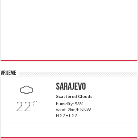
Vrijeme
Sarajevo
Scattered Clouds
22
C
humidity: 53%
wind: 2km/h NNW
H 22 • L 22