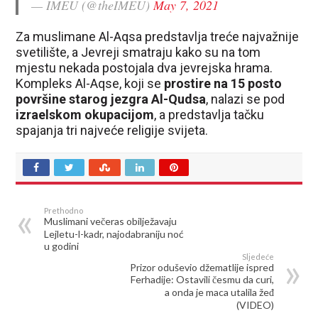
— IMEU (@theIMEU)
May 7, 2021
Za muslimane Al-Aqsa predstavlja treće najvažnije
svetilište, a Jevreji smatraju kako su na tom
mjestu nekada postojala dva jevrejska hrama.
Kompleks Al-Aqse, koji se
prostire na 15 posto
površine starog jezgra Al-Qudsa
, nalazi se pod
izraelskom okupacijom
, a predstavlja tačku
spajanja tri najveće religije svijeta.
Prethodno
Muslimani večeras obilježavaju
Lejletu-l-kadr, najodabraniju noć
u godini
Sljedeće
Prizor oduševio džematlije ispred
Ferhadije: Ostavili česmu da curi,
a onda je maca utalila žeđ
(VIDEO)