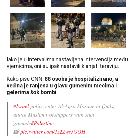
Iako je u intervalima nastavljena intervencija među
vjernicima, oni su ipak nastavili klanjati teraviju.
Kako piše CNN,
88 osoba je hospitalizirano, a
većina je ranjena u glavu gumenim mecima i
gelerima šok bombi
.
#Israel
police enter Al-Aqsa Mosque in Quds,
attack Muslim worshippers with stun
grenade
#Palestine
📸
pic.twitter.com/1z2Zws5GOH