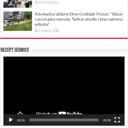
prije 4 tjedna
Advokatica ubijene Elme Godinjak-Prusac: “Bila je
u postupku razvoda, Tarik je uhodio i imao zabranu
prilaska”
1 svibnja, 2026
Recept sedmice
Reproduktor
videozapisa
00:00
08:06