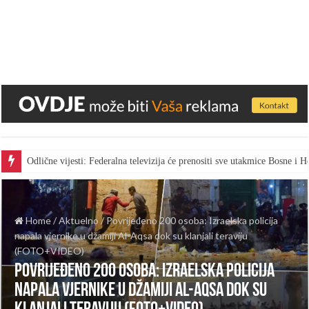
Odlične vijesti: Federalna televizija će prenositi sve utakmice Bosne i
Home
/
Aktuelno
/
Povrijeđeno 200 osoba: Izraelska policija
napala vjernike u džamiji Al-Aqsa dok su klanjali teraviju
(FOTO+VIDEO)
Povrijeđeno 200 osoba: Izraelska policija
napala vjernike u džamiji Al-Aqsa dok su