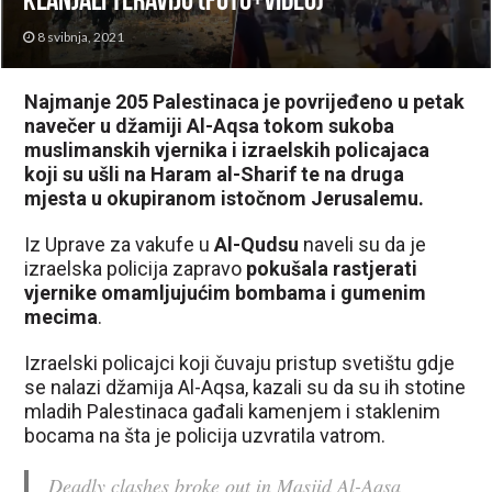
klanjali teraviju (FOTO+VIDEO)
8 svibnja, 2021
Najmanje 205 Palestinaca je povrijeđeno u petak
navečer u džamiji Al-Aqsa tokom sukoba
muslimanskih vjernika i izraelskih policajaca
koji su ušli na Haram al-Sharif te na druga
mjesta u okupiranom istočnom Jerusalemu.
Iz Uprave za vakufe u
Al-Qudsu
naveli su da je
izraelska policija zapravo
pokušala rastjerati
vjernike omamljujućim bombama i gumenim
mecima
.
Izraelski policajci koji čuvaju pristup svetištu gdje
se nalazi džamija Al-Aqsa, kazali su da su ih stotine
mladih Palestinaca gađali kamenjem i staklenim
bocama na šta je policija uzvratila vatrom.
Deadly clashes broke out in Masjid Al-Aqsa