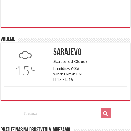
Vrijeme
Sarajevo
Scattered Clouds
15
C
humidity: 60%
wind: 0km/h ENE
H 15 • L 15
Pratite nas na društvenim mrežama