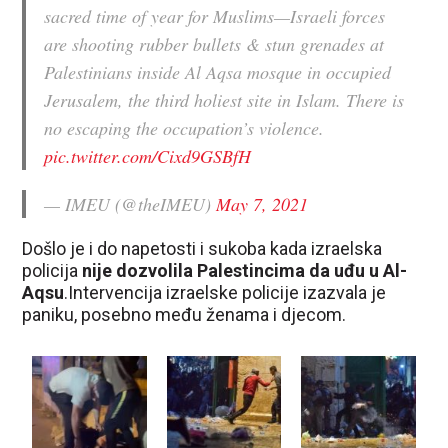
sacred time of year for Muslims—Israeli forces
are shooting rubber bullets & stun grenades at
Palestinians inside Al Aqsa mosque in occupied
Jerusalem, the third holiest site in Islam. There is
no escaping the occupation’s violence.
pic.twitter.com/Cixd9GSBfH
— IMEU (@theIMEU)
May 7, 2021
Došlo je i do napetosti i sukoba kada izraelska
policija
nije dozvolila Palestincima da uđu u Al-
Aqsu
.Intervencija izraelske policije izazvala je
paniku, posebno među ženama i djecom.