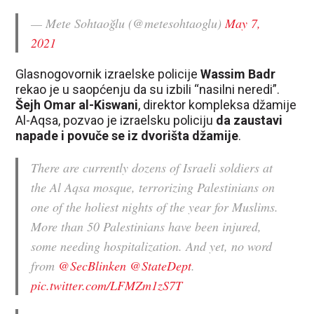
— Mete Sohtaoğlu (@metesohtaoglu)
May 7,
2021
Glasnogovornik izraelske policije
Wassim Badr
rekao je u saopćenju da su izbili “nasilni neredi”.
Šejh Omar al-Kiswani
, direktor kompleksa džamije
Al-Aqsa, pozvao je izraelsku policiju
da zaustavi
napade i povuče se iz dvorišta džamije
.
There are currently dozens of Israeli soldiers at
the Al Aqsa mosque, terrorizing Palestinians on
one of the holiest nights of the year for Muslims.
More than 50 Palestinians have been injured,
some needing hospitalization. And yet, no word
from
@SecBlinken
@StateDept
.
pic.twitter.com/LFMZm1zS7T