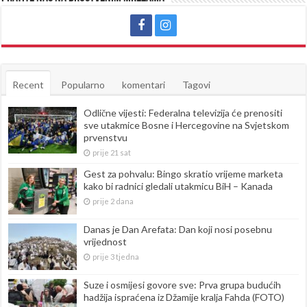
Recent
Popularno
komentari
Tagovi
Odlične vijesti: Federalna televizija će prenositi
sve utakmice Bosne i Hercegovine na Svjetskom
prvenstvu
prije 21 sat
Gest za pohvalu: Bingo skratio vrijeme marketa
kako bi radnici gledali utakmicu BiH – Kanada
prije 2 dana
Danas je Dan Arefata: Dan koji nosi posebnu
vrijednost
prije 3 tjedna
Suze i osmijesi govore sve: Prva grupa budućih
hadžija ispraćena iz Džamije kralja Fahda (FOTO)