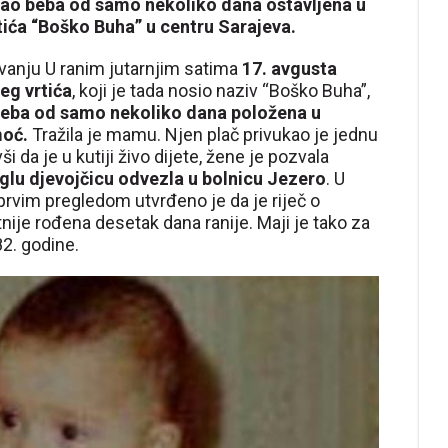
kao beba od samo nekoliko dana ostavljena u
rtića “Boško Buha” u centru Sarajeva.
ekivanju U ranim jutarnjim satima
17. avgusta
eg vrtića
, koji je tada nosio naziv “Boško Buha”,
eba od samo nekoliko dana položena u
moć.
Tražila je mamu. Njen plač privukao je jednu
ši da je u kutiji živo dijete, žene je pozvala
lu djevojčicu odvezla u bolnicu Jezero
. U
 prvim pregledom utvrđeno je da je riječ o
tnije rođena desetak dana ranije. Maji je tako za
2. godine.