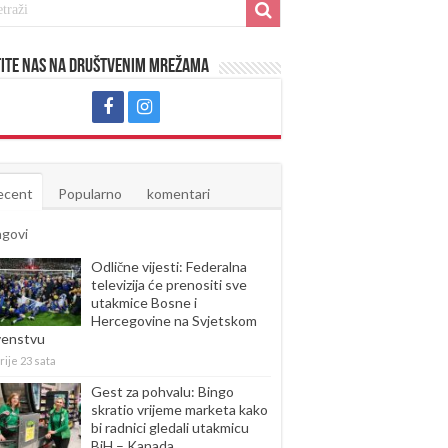
ite nas na društvenim mrežama
ecent
Popularno
komentari
agovi
Odlične vijesti: Federalna
televizija će prenositi sve
utakmice Bosne i
Hercegovine na Svjetskom
venstvu
rije 23 sata
Gest za pohvalu: Bingo
skratio vrijeme marketa kako
bi radnici gledali utakmicu
BiH – Kanada