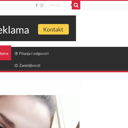
 teme
Pitanja i odgovori
Zanimljivosti