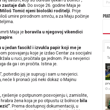
e zastaje dah
. Do svoje 26. godine Maja je
 Miloš Tomić njeni biološki roditelji
. Prije
Miloš umire prirodnom smrću, a za Maju počinje
Prat
teljima.
mrti Maja je
boravila u njegovoj vikendici
 papire
.
u jedan fascikl i izvukla papir koji me je
R
nom posvajanju koje je izdao Centar za socijalni
T
držala u ruci, pročitala ga jednom. Pa u nevjerici
 da ga i on pročita. Istina je.
, potvrdio joj je suprug i sam u nevjerici.
a, neće li pronaći još neki dokaz o Majinu
pr
p
 rješenje o potpunom posvojenju i, zamislite,
hrabra žena koja je po otpustu iz bolnice
bila
ezić”
. Prema dostupnoj dokumentaciji, u