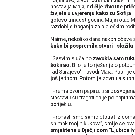
nastavlja Maja,
od čije životne prič
živjela u uvjerenju kako su Sofija i
gotovo trinaest godina Majin otac 
razdoblje traganja za biološkim rodi
Naime, nekoliko dana nakon očeve s
kako bi pospremila stvari i složila
“Sasvim slučajno
zavukla sam ruku 
šokirao.
Bilo je to rješenje o potpu
rad Sarajevo”, navodi Maja. Papir je 
još jednom. Potom je zovnula supruga
“Prema ovom papiru, ti si posvojena”
Nastavili su tragati dalje po papirim
porijeklu.
“Pronašli smo samo otpust iz doma,
snimak mojih kukova”, smije se ova 
smještena u Dječji dom “Ljubica Iv