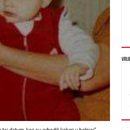
Vrij
taj datum, koji su odredili ljekari u bolnici”,