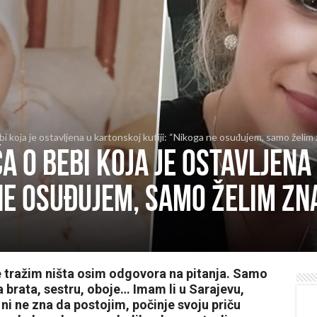
bi koja je ostavljena u kartonskoj kutiji: “Nikoga ne osuđujem, samo želim 
a o bebi koja je ostavljen
 ne osuđujem, samo želim zn
 tražim ništa osim odgovora na pitanja. Samo
 brata, sestru, oboje… Imam li u Sarajevu,
ni ne zna da postojim, počinje svoju priču