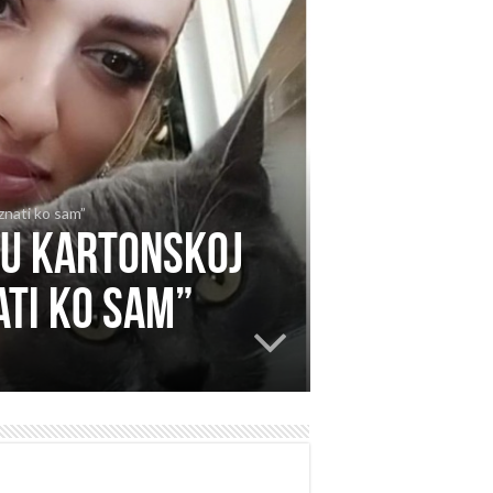
znati ko sam”
a u kartonskoj
ati ko sam”