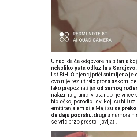
U nadi da će odgovore na pitanja ko
nekoliko puta odlazila u Sarajevo.
list BiH. O njenoj priči
snimljena je e
ovo nije rezultiralo pronalaskom ide
lako prepoznati jer
od samog rođenj
nalazi na granici vrata i donje vilice
biološkoj porodici, svi koji su bili 
emitiranja emisije Maji su se
preko 
da daju podršku
, drugi s nemoralni
se vrlo brzo prestali javljati.