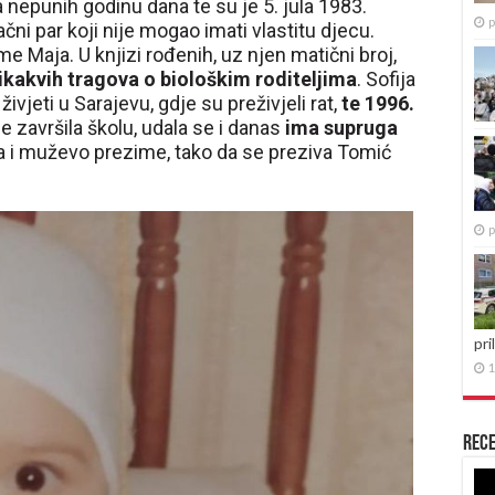
epunih godinu dana te su je 5. jula 1983.
p
račni par koji nije mogao imati vlastitu djecu.
me Maja. U knjizi rođenih, uz njen matični broj,
nikakvih tragova o biološkim roditeljima
. Sofija
živjeti u Sarajevu, gdje su preživjeli rat,
te 1996.
je završila školu, udala se i danas
ima supruga
a i muževo prezime, tako da se preziva Tomić
p
pri
1
Rece
Re