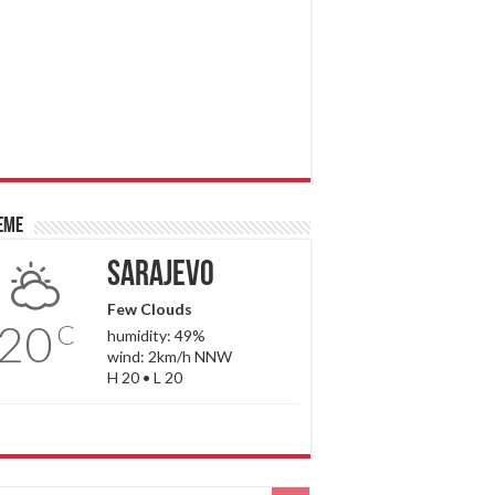
eme
Sarajevo
Few Clouds
20
C
humidity: 49%
wind: 2km/h NNW
H 20 • L 20