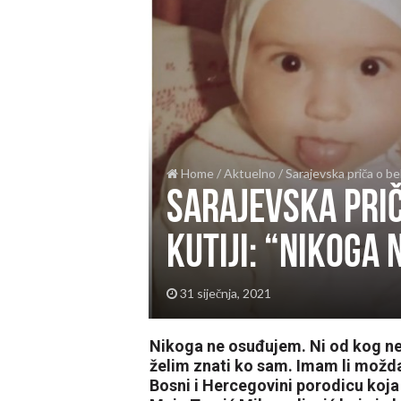
Home
/
Aktuelno
/
Sarajevska priča o be
Sarajevska prič
kutiji: “Nikoga
31 siječnja, 2021
Nikoga ne osuđujem. Ni od kog ne
želim znati ko sam. Imam li možda
Bosni i Hercegovini porodicu koja 