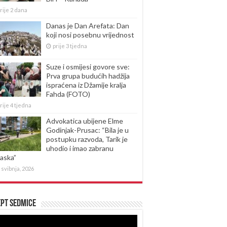
rije 2 dana
Danas je Dan Arefata: Dan
koji nosi posebnu vrijednost
prije 3 tjedna
Suze i osmijesi govore sve:
Prva grupa budućih hadžija
ispraćena iz Džamije kralja
Fahda (FOTO)
rije 4 tjedna
Advokatica ubijene Elme
Godinjak-Prusac: “Bila je u
postupku razvoda, Tarik je
uhodio i imao zabranu
laska”
 svibnja, 2026
pt sedmice
produktor