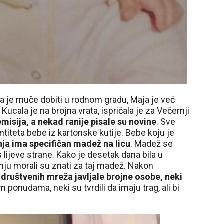
ja je muče dobiti u rodnom gradu, Maja je već
Kucala je na brojna vrata, ispričala je za Večernji
misija, a nekad ranije pisale su novine
. Sve
ntiteta bebe iz kartonske kutije. Bebe koju je
a ima specifičan madež na licu
. Madež se
 s lijeve strane. Kako je desetak dana bila u
uz nju morali su znati za taj madež. Nakon
društvenih mreža javljale brojne osobe, neki
m ponudama, neki su tvrdili da imaju trag, ali bi