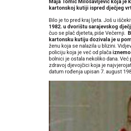
Maja Tomić Milosavljević koja je 
kartonskoj kutiji ispred dječjeg v
Bilo je to pred kraj ljeta. Još u išč
1982. u dvorištu sarajevskog dječj
čuo se plač djeteta, piše Večernji.
B
kartonsku kutiju dozivala je u po
ženu koja se nalazila u blizini. Vidjev
policiju koja je već od plača
iznemog
bolnici je ostala nekoliko dana. Već
zdravoj djevojčici koja je najvjeroja
datum rođenja upisan 7. august 198