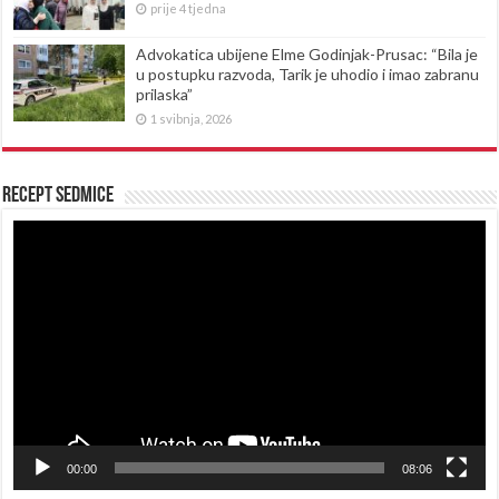
prije 4 tjedna
Advokatica ubijene Elme Godinjak-Prusac: “Bila je
u postupku razvoda, Tarik je uhodio i imao zabranu
prilaska”
1 svibnja, 2026
Recept sedmice
Reproduktor
videozapisa
00:00
08:06