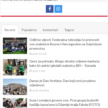
Recent
Popularno
komentari
Tagovi
Odlične vijesti: Federalna televizija će prenositi
sve utakmice Bosne i Hercegovine na Svjetskom
prvenstvu
prije 12 sati
Gest za pohvalu: Bingo skratio vrijeme marketa
kako bi radnici gledali utakmicu BiH – Kanada
prije 1 dan
Danas je Dan Arefata: Dan koji nosi posebnu
vrijednost
prije 3 tjedna
Suze i osmijesi govore sve: Prva grupa budućih
hadžija ispraćena iz Džamije kralja Fahda (FOTO)