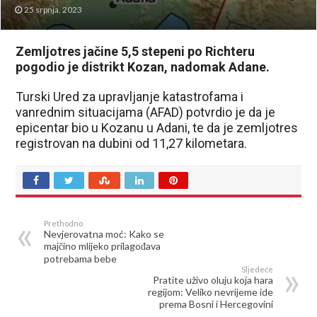
25 srpnja, 2023
Zemljotres jačine 5,5 stepeni po Richteru
pogodio je distrikt Kozan, nadomak Adane.
Turski Ured za upravljanje katastrofama i
vanrednim situacijama (AFAD) potvrdio je da je
epicentar bio u Kozanu u Adani, te da je zemljotres
registrovan na dubini od 11,27 kilometara.
Prethodno
Nevjerovatna moć: Kako se
majčino mlijeko prilagođava
potrebama bebe
Sljedeće
Pratite uživo oluju koja hara
regijom: Veliko nevrijeme ide
prema Bosni i Hercegovini