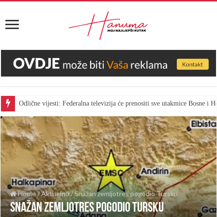
Odlične vijesti: Federalna televizija će prenositi sve utakmice Bosne i
Home
/
Aktuelno
/
Snažan zemljotres pogodio Tursku
Snažan zemljotres pogodio Tursku