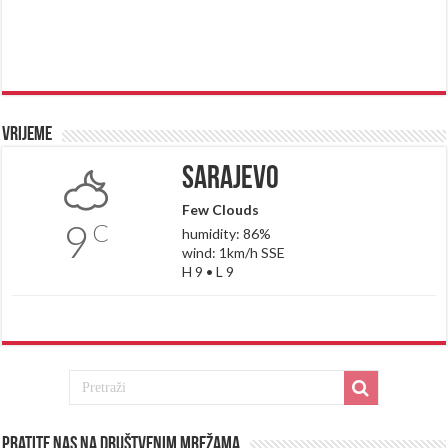
Vrijeme
Sarajevo
Few Clouds
9
C
humidity: 86%
wind: 1km/h SSE
H 9 • L 9
Pratite nas na društvenim mrežama