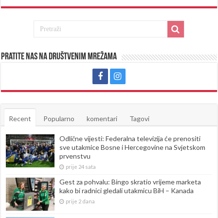
Pratite nas na društvenim mrežama
Recent
Popularno
komentari
Tagovi
Odlične vijesti: Federalna televizija će prenositi
sve utakmice Bosne i Hercegovine na Svjetskom
prvenstvu
prije 24 sata
Gest za pohvalu: Bingo skratio vrijeme marketa
kako bi radnici gledali utakmicu BiH – Kanada
prije 2 dana