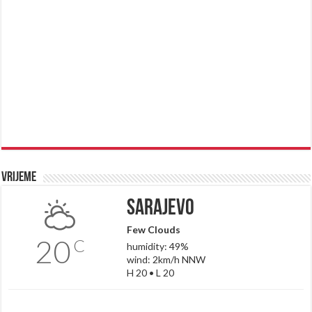
Vrijeme
Sarajevo
Few Clouds
20
C
humidity: 49%
wind: 2km/h NNW
H 20 • L 20