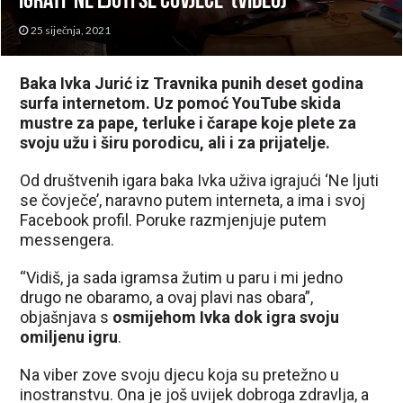
igrati ‘Ne ljuti se čovječe’ (VIDEO)
25 siječnja, 2021
Baka Ivka Jurić iz Travnika punih deset godina
surfa internetom. Uz pomoć YouTube skida
mustre za pape, terluke i čarape koje plete za
svoju užu i širu porodicu, ali i za prijatelje.
Od društvenih igara baka Ivka uživa igrajući ‘Ne ljuti
se čovječe’, naravno putem interneta, a ima i svoj
Facebook profil. Poruke razmjenjuje putem
messengera.
“Vidiš, ja sada igramsa žutim u paru i mi jedno
drugo ne obaramo, a ovaj plavi nas obara”,
objašnjava s
osmijehom Ivka dok igra svoju
omiljenu igru
.
Na viber zove svoju djecu koja su pretežno u
inostranstvu. Ona je još uvijek dobroga zdravlja, a