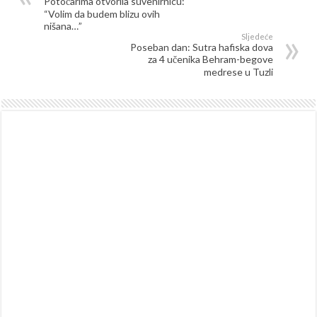
Potočarima otvorila suvenirnicu:
“Volim da budem blizu ovih
nišana…”
Sljedeće
Poseban dan: Sutra hafiska dova
za 4 učenika Behram-begove
medrese u Tuzli