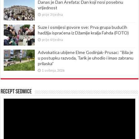
Danas je Dan Arefata: Dan koji nosi posebnu
vrijednost
prije 3 tjedna
Suze i osmijesi govore sve: Prva grupa budućih
hadžija ispraćena iz Džamije kralja Fahda (FOTO)
prije 4 tjedna
Advokatica ubijene Elme Godinjak-Prusac: “Bila je
u postupku razvoda, Tarik je uhodio i imao zabranu
prilaska”
1 svibnja, 2026
Recept sedmice
Reproduktor
videozapisa