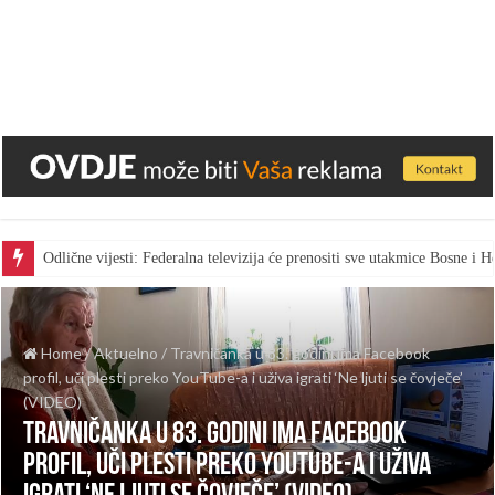
Odlične vijesti: Federalna televizija će prenositi sve utakmice Bosne i
Home
/
Aktuelno
/
Travničanka u 83. godini ima Facebook
profil, uči plesti preko YouTube-a i uživa igrati ‘Ne ljuti se čovječe’
(VIDEO)
Travničanka u 83. godini ima Facebook
profil, uči plesti preko YouTube-a i uživa