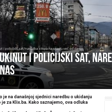
ut i policijski sat, naredba stupa na snagu već od danas
 ukinut i policijski sat, na
anas
io je na današnjoj sjednici naredbu o ukidanju
o je za Klix.ba. Kako saznajemo, ova odluka