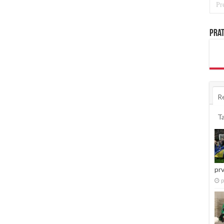
Prat
R
T
pr
p