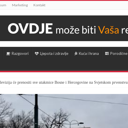
ssum
Marketing
Kontakt
Razgovori
Ljepota i zdravlje
Kuća i hrana
Porodične
televizija će prenositi sve utakmice Bosne i Hercegovine na Svjetskom prvenstvu