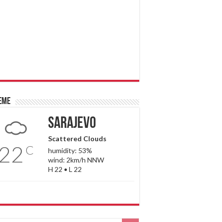
eme
Sarajevo
Scattered Clouds
22
C
humidity: 53%
wind: 2km/h NNW
H 22 • L 22