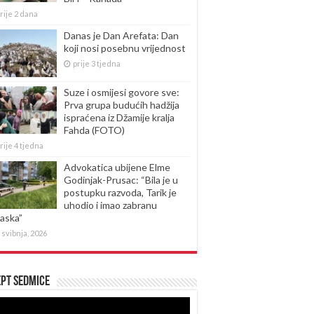
rije 2 dana
Danas je Dan Arefata: Dan
koji nosi posebnu vrijednost
prije 3 tjedna
Suze i osmijesi govore sve:
Prva grupa budućih hadžija
ispraćena iz Džamije kralja
Fahda (FOTO)
rije 4 tjedna
Advokatica ubijene Elme
Godinjak-Prusac: “Bila je u
postupku razvoda, Tarik je
uhodio i imao zabranu
laska”
 svibnja, 2026
pt sedmice
produktor