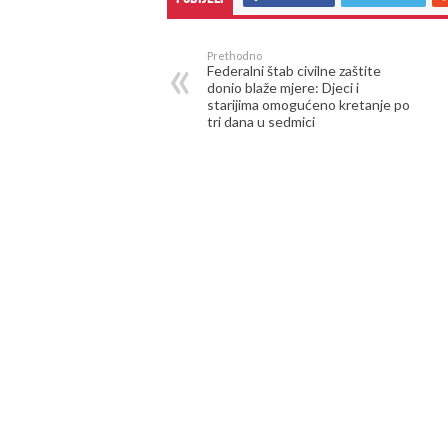
Prethodno
Federalni štab civilne zaštite
donio blaže mjere: Djeci i
starijima omogućeno kretanje po
tri dana u sedmici