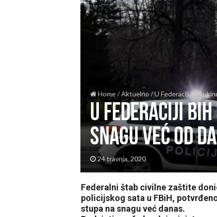
Home
/
Aktuelno
/
U Federaciji BiH ukin
U Federaciji BiH
snagu već od d
24 travnja, 2020
Federalni štab civilne zaštite don
policijskog sata u FBiH, potvrđen
stupa na snagu već danas.