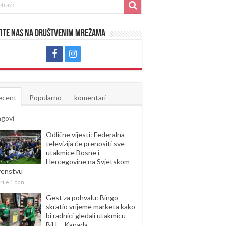
ite nas na društvenim mrežama
ecent
Popularno
komentari
agovi
Odlične vijesti: Federalna
televizija će prenositi sve
utakmice Bosne i
Hercegovine na Svjetskom
venstvu
rije 1 dan
Gest za pohvalu: Bingo
skratio vrijeme marketa kako
bi radnici gledali utakmicu
BiH – Kanada