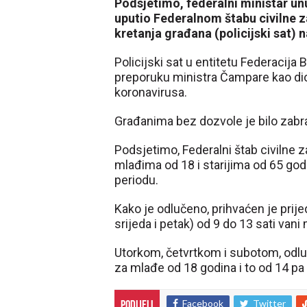
Podsjetimo, federalni ministar un
uputio Federalnom štabu civilne z
kretanja građana (policijski sat) 
Policijski sat u entitetu Federacija
preporuku ministra Čampare kao dio
koronavirusa.
Građanima bez dozvole je bilo zabra
Podsjetimo, Federalni štab civilne 
mlađima od 18 i starijima od 65 g
periodu.
Kako je odlučeno, prihvaćen je prije
srijeda i petak) od 9 do 13 sati vani
Utorkom, četvrtkom i subotom, odluk
za mlađe od 18 godina i to od 14 pa 
Facebook
Twitter
Podijeli