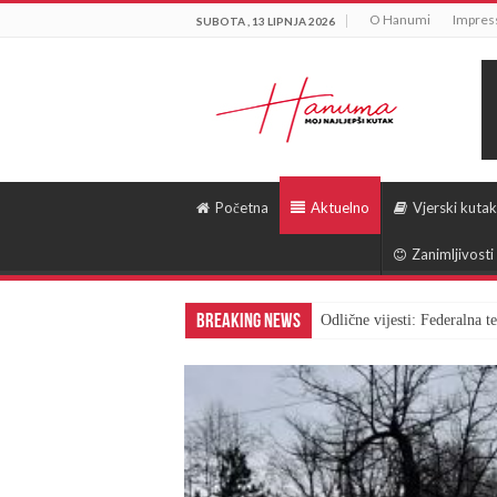
O Hanumi
Impre
SUBOTA , 13 LIPNJA 2026
Početna
Aktuelno
Vjerski kutak
Zanimljivosti
Breaking News
Odlične vijesti: Federalna 