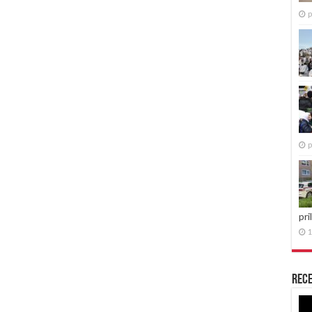
p
p
pri
1
Rece
Re