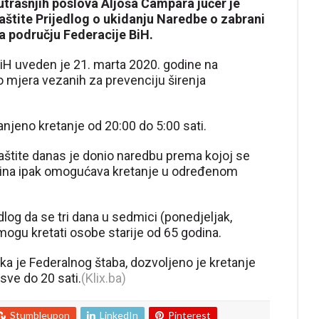
utrašnjih poslova Aljoša Čampara jučer je
aštite Prijedlog o ukidanju Naredbe o zabrani
na području Federacije BiH.
 BiH uveden je 21. marta 2020. godine na
 mjera vezanih za prevenciju širenja
njeno kretanje od 20:00 do 5:00 sati.
zaštite danas je donio naredbu prema kojoj se
odina ipak omogućava kretanje u određenom
dlog da se tri dana u sedmici (ponedjeljak,
 mogu kretati osobe starije od 65 godina.
a je Federalnog štaba, dozvoljeno je kretanje
sve do 20 sati.
(Klix.ba)
Stumbleupon
LinkedIn
Pinterest