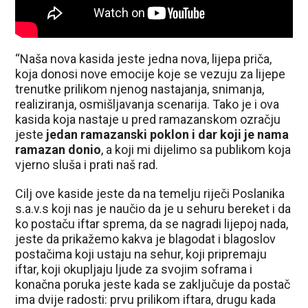
“Naša nova kasida jeste jedna nova, lijepa priča,
koja donosi nove emocije koje se vezuju za lijepe
trenutke prilikom njenog nastajanja, snimanja,
realiziranja, osmišljavanja scenarija. Tako je i ova
kasida koja nastaje u pred ramazanskom ozračju
jeste
jedan ramazanski poklon i dar koji je nama
ramazan donio
, a koji mi dijelimo sa publikom koja
vjerno sluša i prati naš rad.
Cilj ove kaside jeste da na temelju riječi Poslanika
s.a.v.s koji nas je naučio da je u sehuru bereket i da
ko postaču iftar sprema, da se nagradi lijepoj nada,
jeste da prikažemo kakva je blagodat i blagoslov
postačima koji ustaju na sehur, koji pripremaju
iftar, koji okupljaju ljude za svojim soframa i
konačna poruka jeste kada se zaključuje da postač
ima dvije radosti: prvu prilikom iftara, drugu kada