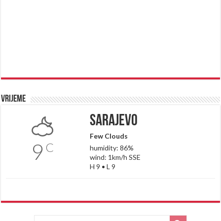
Vrijeme
Sarajevo
Few Clouds
9
C
humidity: 86%
wind: 1km/h SSE
H 9 • L 9