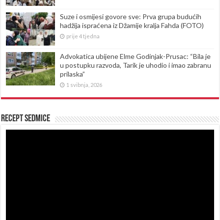
Suze i osmijesi govore sve: Prva grupa budućih
hadžija ispraćena iz Džamije kralja Fahda (FOTO)
prije 4 tjedna
Advokatica ubijene Elme Godinjak-Prusac: “Bila je
u postupku razvoda, Tarik je uhodio i imao zabranu
prilaska”
1 svibnja, 2026
Recept sedmice
Reproduktor
videozapisa