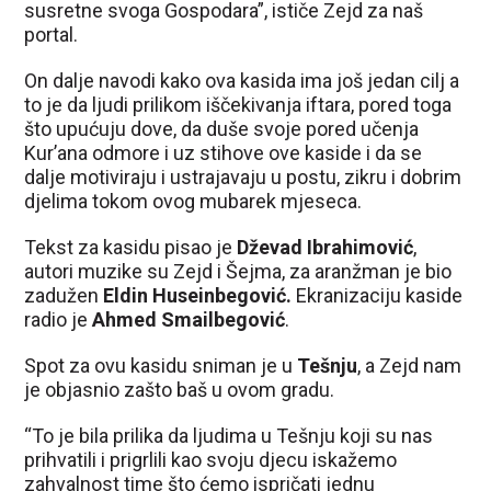
susretne svoga Gospodara”, ističe Zejd za naš
portal.
On dalje navodi kako ova kasida ima još jedan cilj a
to je da ljudi prilikom iščekivanja iftara, pored toga
što upućuju dove, da duše svoje pored učenja
Kur’ana odmore i uz stihove ove kaside i da se
dalje motiviraju i ustrajavaju u postu, zikru i dobrim
djelima tokom ovog mubarek mjeseca.
Tekst za kasidu pisao je
Dževad Ibrahimović
,
autori muzike su Zejd i Šejma, za aranžman je bio
zadužen
Eldin Huseinbegović.
Ekranizaciju kaside
radio je
Ahmed Smailbegović
.
Spot za ovu kasidu sniman je u
Tešnju
, a Zejd nam
je objasnio zašto baš u ovom gradu.
“To je bila prilika da ljudima u Tešnju koji su nas
prihvatili i prigrlili kao svoju djecu iskažemo
zahvalnost time što ćemo ispričati jednu