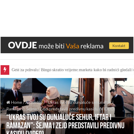
Gest za pohvalu: Bingo skratio vrijeme marketa kako bi radnici gledal
Home
/
Aktuelno
/
“Ukras tvoj su dunjaluče sehur, iftar i
Ramazan”: Šejma i Zejd predstavili predivnu kasidu (VIDEO)
“Ukras tvoj su dunjaluče sehur, iftar i
Ramazan”: Šejma i Zejd predstavili predivnu