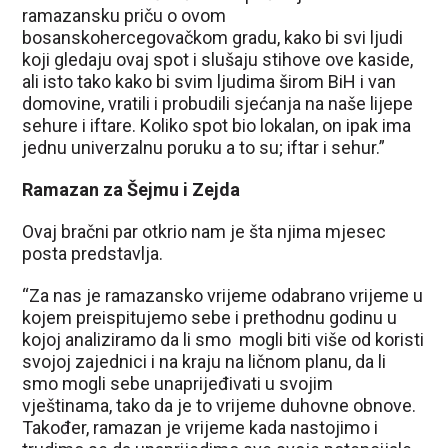
ramazansku priču o ovom
bosanskohercegovačkom gradu, kako bi svi ljudi
koji gledaju ovaj spot i slušaju stihove ove kaside,
ali isto tako kako bi svim ljudima širom BiH i van
domovine, vratili i probudili sjećanja na naše lijepe
sehure i iftare. Koliko spot bio lokalan, on ipak ima
jednu univerzalnu poruku a to su; iftar i sehur.”
Ramazan za Šejmu i Zejda
Ovaj bračni par otkrio nam je šta njima mjesec
posta predstavlja.
“Za nas je ramazansko vrijeme odabrano vrijeme u
kojem preispitujemo sebe i prethodnu godinu u
kojoj analiziramo da li smo mogli biti više od koristi
svojoj zajednici i na kraju na ličnom planu, da li
smo mogli sebe unaprijeđivati u svojim
vještinama, tako da je to vrijeme duhovne obnove.
Također, ramazan je vrijeme kada nastojimo i