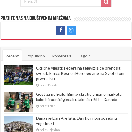
Pratite nas na društvenim mrežama
Recent
Popularno
komentari
Tagovi
Odlične vijesti: Federalna televizija će prenositi
sve utakmice Bosne i Hercegovine na Svjetskom
prvenstvu
prije 15 sati
Gest za pohvalu: Bingo skratio vrijeme marketa
kako bi radnici gledali utakmicu BiH – Kanada
prije 1 dan
Danas je Dan Arefata: Dan koji nosi posebnu
vrijednost
prije 3 tjedna