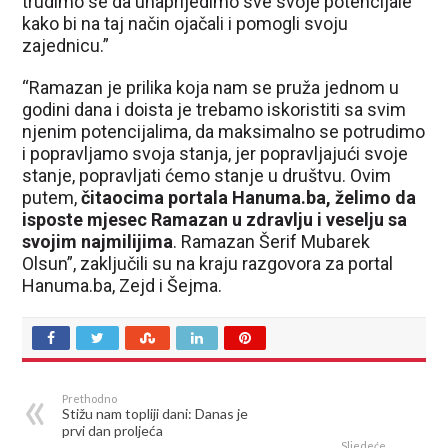
trudimo se da unaprijedimo sve svoje potencijale
kako bi na taj način ojačali i pomogli svoju
zajednicu.”
“Ramazan je prilika koja nam se pruža jednom u
godini dana i doista je trebamo iskoristiti sa svim
njenim potencijalima, da maksimalno se potrudimo
i popravljamo svoja stanja, jer popravljajući svoje
stanje, popravljati ćemo stanje u društvu. Ovim
putem,
čitaocima portala Hanuma.ba, želimo da
isposte mjesec Ramazan u zdravlju i veselju sa
svojim najmilijima
. Ramazan Šerif Mubarek
Olsun”, zaključili su na kraju razgovora za portal
Hanuma.ba, Zejd i Šejma.
Prethodno
Stižu nam topliji dani: Danas je
prvi dan proljeća
Sljedeće