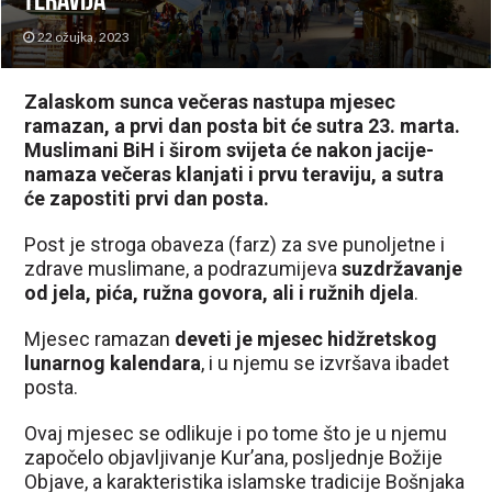
teravija
22 ožujka, 2023
Zalaskom sunca večeras nastupa mjesec
ramazan, a prvi dan posta bit će sutra 23. marta.
Muslimani BiH i širom svijeta će nakon jacije-
namaza večeras klanjati i prvu teraviju, a sutra
će zapostiti prvi dan posta.
Post je stroga obaveza (farz) za sve punoljetne i
zdrave muslimane, a podrazumijeva
suzdržavanje
od jela, pića, ružna govora, ali i ružnih djela
.
Mjesec ramazan
deveti je mjesec hidžretskog
lunarnog kalendara
, i u njemu se izvršava ibadet
posta.
Ovaj mjesec se odlikuje i po tome što je u njemu
započelo objavljivanje Kur’ana, posljednje Božije
Objave, a karakteristika islamske tradicije Bošnjaka