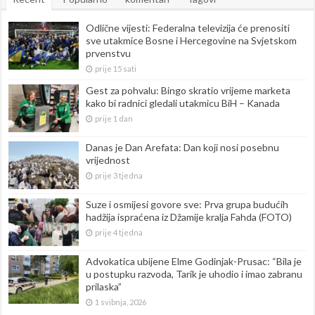
Odlične vijesti: Federalna televizija će prenositi
sve utakmice Bosne i Hercegovine na Svjetskom
prvenstvu
prije 15 sati
Gest za pohvalu: Bingo skratio vrijeme marketa
kako bi radnici gledali utakmicu BiH – Kanada
prije 1 dan
Danas je Dan Arefata: Dan koji nosi posebnu
vrijednost
prije 3 tjedna
Suze i osmijesi govore sve: Prva grupa budućih
hadžija ispraćena iz Džamije kralja Fahda (FOTO)
prije 4 tjedna
Advokatica ubijene Elme Godinjak-Prusac: “Bila je
u postupku razvoda, Tarik je uhodio i imao zabranu
prilaska”
1 svibnja, 2026