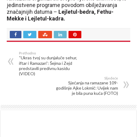
jedinstvene programe povodom obilježavanja
značajnijih datuma –
Lejletul-bedra, Fethu-
Mekke i Lejletul-kadra.
Prethodno
“Ukras tvoj su dunjaluče sehur,
iftar i Ramazan”: Šejma i Zejd
predstavili predivnu kasidu
(VIDEO)
Sljedeće
Sjećanja na ramazane 109-
godišnje Ajke Lokmić: Uvijek nam
je bila puna kuća (FOTO)