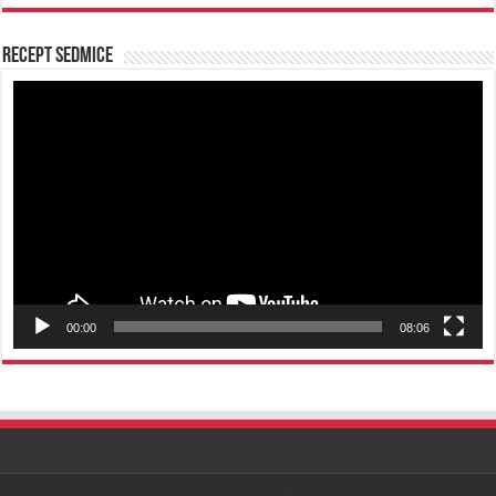
Recept sedmice
Reproduktor
videozapisa
00:00
08:06