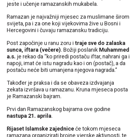
jeste i učenje ramazanskih mukabela.
Ramazan je najvažniji mjesec za muslimane širom
svijeta, pa i za one koji vijekovima žive u Bosni i
Hercegovini i čuvaju ramazansku tradiciju.
Post započinje u ranu zoru i
traje sve do zalaska
sunca, iftara (večere)
. Božiji poslanik
Muhammed
a.s.
je rekao da “ko priredi postaču iftar, nahrani ga i
napoji, imat će istu nagradu kao i on (postač), a da
postaču neće biti umanjena njegova nagrada.”
Također je praksa i da se obaveza izdvajanja
zekata izvršava u ramazanu. Kruna mjeseca posta
je Ramazanski bajram.
Prvi dan Ramazanskog bajrama ove godine
nastupa 21. aprila
.
Rijaset Islamske zajednice
će tokom mjeseca
ramazana organizirati brojne vjerske aktivnosti, te