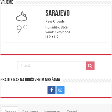
Vrijeme
Sarajevo
Few Clouds
9
C
humidity: 86%
wind: 1km/h SSE
H 9 • L 9
Pratite nas na društvenim mrežama
Recent
Popularno
komentari
Tagovi