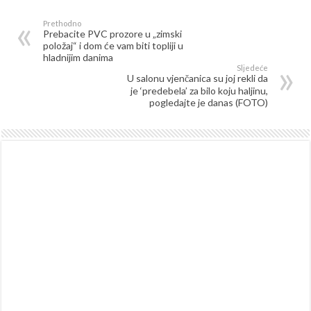
Prethodno
Prebacite PVC prozore u „zimski
položaj“ i dom će vam biti topliji u
hladnijim danima
Sljedeće
U salonu vjenčanica su joj rekli da
je ‘predebela’ za bilo koju haljinu,
pogledajte je danas (FOTO)