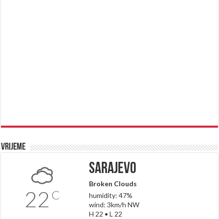
Vrijeme
Sarajevo
Broken Clouds
22
C
humidity: 47%
wind: 3km/h NW
H 22 • L 22