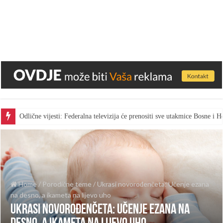
Odlične vijesti: Federalna televizija će prenositi sve utakmice Bosne i
Home
/
Porodične teme
/
Ukrasi novorođenčeta: Učenje ezana
na desno, a ikameta na lijevo uho
Ukrasi novorođenčeta: Učenje ezana na