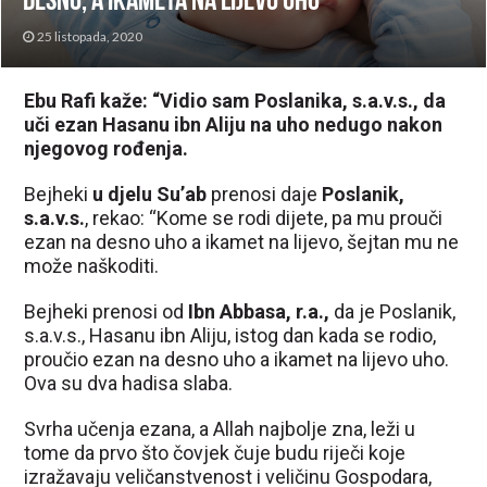
desno, a ikameta na lijevo uho
25 listopada, 2020
Ebu Rafi kaže: “Vidio sam Poslanika, s.a.v.s., da
uči ezan Hasanu ibn Aliju na uho nedugo nakon
njegovog rođenja.
Bejheki
u djelu Su’ab
prenosi daje
Poslanik,
s.a.v.s.
, rekao: “Kome se rodi dijete, pa mu prouči
ezan na desno uho a ikamet na lijevo, šejtan mu ne
može naškoditi.
Bejheki prenosi od
Ibn Abbasa, r.a.,
da je Poslanik,
s.a.v.s., Hasanu ibn Aliju, istog dan kada se rodio,
proučio ezan na desno uho a ikamet na lijevo uho.
Ova su dva hadisa slaba.
Svrha učenja ezana, a Allah najbolje zna, leži u
tome da prvo što čovjek čuje budu riječi koje
izražavaju veličanstvenost i veličinu Gospodara,