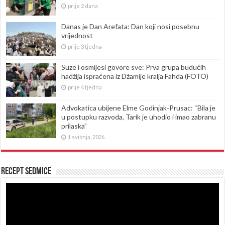
prije 2 dana
Danas je Dan Arefata: Dan koji nosi posebnu
vrijednost
prije 3 tjedna
Suze i osmijesi govore sve: Prva grupa budućih
hadžija ispraćena iz Džamije kralja Fahda (FOTO)
prije 4 tjedna
Advokatica ubijene Elme Godinjak-Prusac: “Bila je
u postupku razvoda, Tarik je uhodio i imao zabranu
prilaska”
1 svibnja, 2026
Recept sedmice
Reproduktor
videozapisa