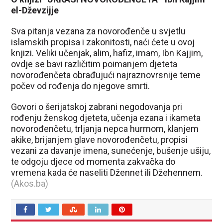
el-Dževzijje
Sva pitanja vezana za novorođenče u svjetlu
islamskih propisa i zakonitosti, naći ćete u ovoj
knjizi. Veliki učenjak, alim, hafiz, imam, Ibn Kajjim,
ovdje se bavi različitim poimanjem djeteta
novorođenčeta obrađujući najraznovrsnije teme
počev od rođenja do njegove smrti.
Govori o šerijatskoj zabrani negodovanja pri
rođenju ženskog djeteta, učenja ezana i ikameta
novorođenčetu, trljanja nepca hurmom, klanjem
akike, brijanjem glave novorođenčetu, propisi
vezani za davanje imena, sunećenje, bušenje ušiju,
te odgoju djece od momenta zakvačka do
vremena kada će naseliti Džennet ili Džehennem.
(Akos.ba)