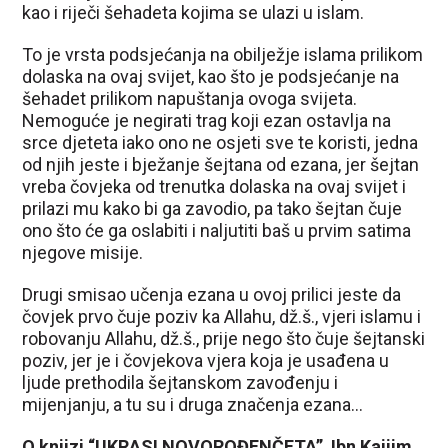
kao i riječi šehadeta kojima se ulazi u islam.
To je vrsta podsjećanja na obilježje islama prilikom
dolaska na ovaj svijet, kao što je podsjećanje na
šehadet prilikom napuštanja ovoga svijeta.
Nemoguće je negirati trag koji ezan ostavlja na
srce djeteta iako ono ne osjeti sve te koristi, jedna
od njih jeste i bježanje šejtana od ezana, jer šejtan
vreba čovjeka od trenutka dolaska na ovaj svijet i
prilazi mu kako bi ga zavodio, pa tako šejtan čuje
ono što će ga oslabiti i naljutiti baš u prvim satima
njegove misije.
Drugi smisao učenja ezana u ovoj prilici jeste da
čovjek prvo čuje poziv ka Allahu, dž.š., vjeri islamu i
robovanju Allahu, dž.š., prije nego što čuje šejtanski
poziv, jer je i čovjekova vjera koja je usađena u
ljude prethodila šejtanskom zavođenju i
mijenjanju, a tu su i druga značenja ezana…
O knjizi “UKRASI NOVOROĐENČETA” Ibn Kajjim