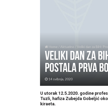
Home
/
Aktuelno
/
Veliki dan za BiH: Pr
Veliki dan za Bi
postala prva b
14 svibnja, 2020
U utorak 12.5.2020. godine profe
Tuzli, hafiza Zubejda Gobeljić oko
kiraeta.