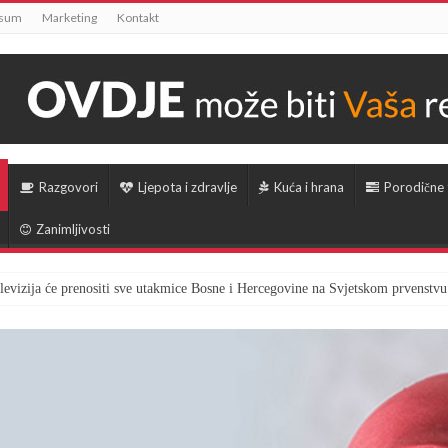
ssum
Marketing
Kontakt
Razgovori
Ljepota i zdravlje
Kuća i hrana
Porodične
Zanimljivosti
televizija će prenositi sve utakmice Bosne i Hercegovine na Svjetskom prvenstvu