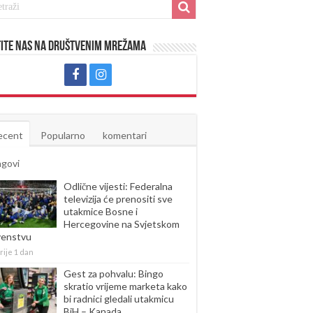
ite nas na društvenim mrežama
ecent
Popularno
komentari
agovi
Odlične vijesti: Federalna
televizija će prenositi sve
utakmice Bosne i
Hercegovine na Svjetskom
venstvu
rije 1 dan
Gest za pohvalu: Bingo
skratio vrijeme marketa kako
bi radnici gledali utakmicu
BiH – Kanada