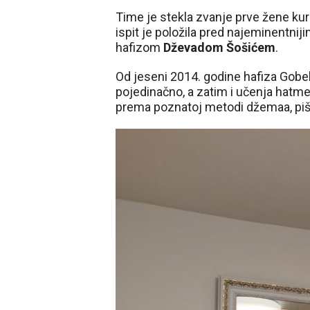
Time je stekla zvanje prve žene kur
ispit je položila pred najeminentni
hafizom
Dževadom Šošićem
.
Od jeseni 2014. godine hafiza Gobelji
pojedinačno, a zatim i učenja hatme 
prema poznatoj metodi džemaa, pi