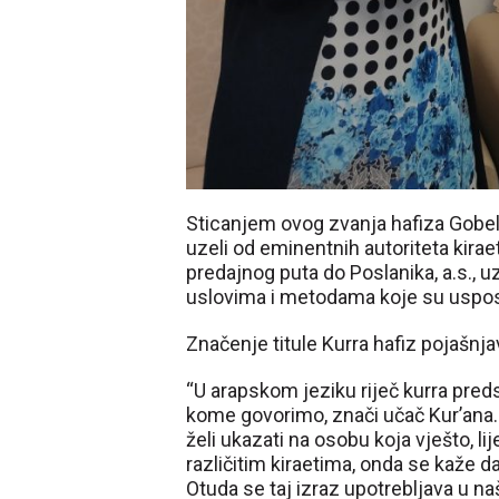
Sticanjem ovog zvanja hafiza Gobel
uzeli od eminentnih autoriteta kira
predajnog puta do Poslanika, a.s.,
uslovima i metodama koje su usposta
Značenje titule Kurra hafiz pojašnja
“U arapskom jeziku riječ kurra predst
kome govorimo, znači učač Kur’ana. 
želi ukazati na osobu koja vješto, li
različitim kiraetima, onda se kaže da
Otuda se taj izraz upotrebljava u na