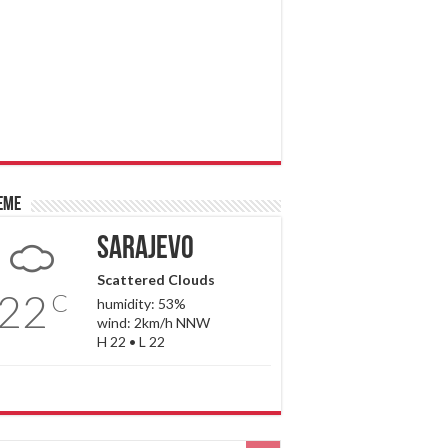
eme
Sarajevo
Scattered Clouds
22
C
humidity: 53%
wind: 2km/h NNW
H 22 • L 22