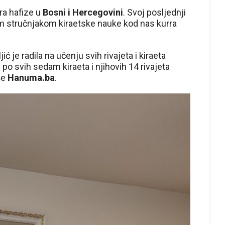
ra hafize u
Bosni i Hercegovini
. Svoj posljednji
jim stručnjakom kiraetske nauke kod nas kurra
ć je radila na učenju svih rivajeta i kiraeta
po svih sedam kiraeta i njihovih 14 rivajeta
še
Hanuma.ba
.