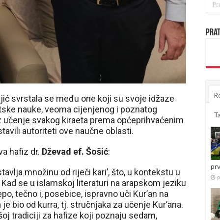
Prat
R
jić svrstala se među one koji su svoje idžaze
etske nauke, veoma cijenjenog i poznatog
T
 uz učenje svakog kiraeta prema općeprihvaćenim
vili autoriteti ove naučne oblasti.
va hafiz dr.
Dževad ef. Šošić
:
pr
avlja množinu od riječi kari’, što, u kontekstu u
p
Kad se u islamskoj literaturi na arapskom jeziku
jepo, tečno i, posebice, ispravno uči Kur’an na
 je bio od kurra, tj. stručnjaka za učenje Kur’ana.
šoj tradiciji za hafize koji poznaju sedam,