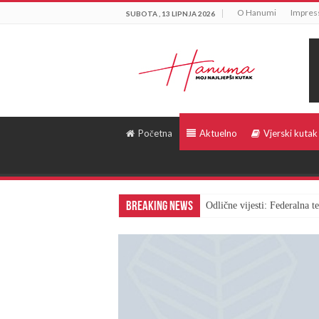
O Hanumi
Impre
SUBOTA , 13 LIPNJA 2026
Početna
Aktuelno
Vjerski kutak
Breaking News
Odlične vijesti: Federalna 