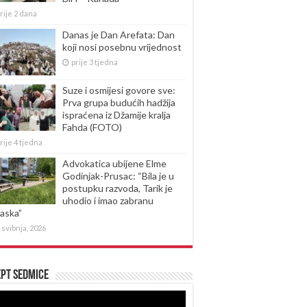
rije 2 dana
Danas je Dan Arefata: Dan
koji nosi posebnu vrijednost
prije 3 tjedna
Suze i osmijesi govore sve:
Prva grupa budućih hadžija
ispraćena iz Džamije kralja
Fahda (FOTO)
rije 4 tjedna
Advokatica ubijene Elme
Godinjak-Prusac: “Bila je u
postupku razvoda, Tarik je
uhodio i imao zabranu
laska”
 svibnja, 2026
pt sedmice
produktor