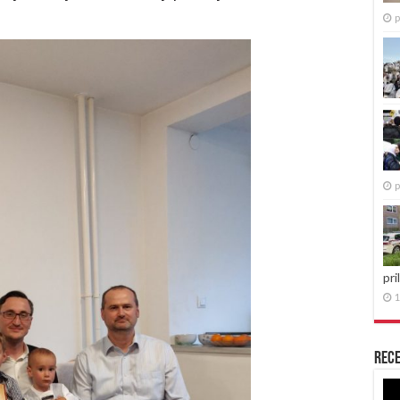
p
p
pri
1
Rece
Re