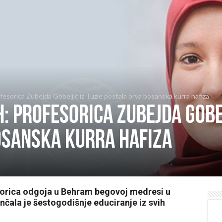
ofesorica Zubejda Gobeljić iz Tuzle postala prva bosanska kurra hafiza
H: Profesorica Zubejda Gobe
osanska kurra hafiza
sorica odgoja u Behram begovoj medresi u
nčala je šestogodišnje educiranje iz svih