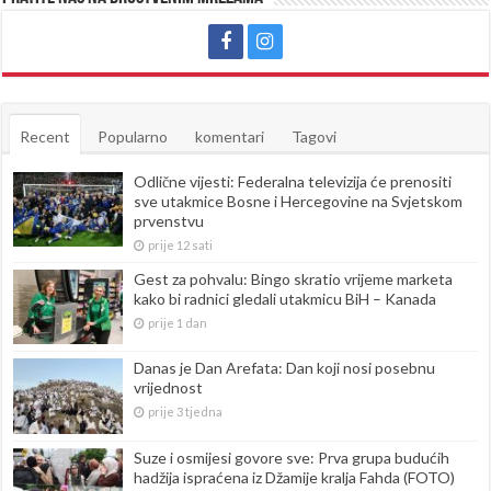
Recent
Popularno
komentari
Tagovi
Odlične vijesti: Federalna televizija će prenositi
sve utakmice Bosne i Hercegovine na Svjetskom
prvenstvu
prije 12 sati
Gest za pohvalu: Bingo skratio vrijeme marketa
kako bi radnici gledali utakmicu BiH – Kanada
prije 1 dan
Danas je Dan Arefata: Dan koji nosi posebnu
vrijednost
prije 3 tjedna
Suze i osmijesi govore sve: Prva grupa budućih
hadžija ispraćena iz Džamije kralja Fahda (FOTO)