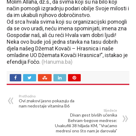
Molim Allaha, dž.š., da svima koji su na bilo koji
način pomogli izgradnju podari obilje Svoje milosti i
da im ukabuli njihovo dobročinstvo.
Od srca hvala svima koji su organizacijski pomogli
da se ovo uradi, neću imena spominjati, imena zna
Gospodar naš, ali ću reći Hvala vam dobri ljudi!
Neka ovo bude još jedna stavka na tasu dobrih
djela našeg Džemat Kovači – Hrasnica i naše
omladine UO Džemata Kovači Hrasnica!”, istakao je
efendija Fočo.
(Hanuma.ba)
Prethodno
Ovi znakovi jasno pokazuju da
nam nedostaje vitamina B6
Sljedeće
Divan gest bivših učenika
Behram-begove medrese:
Uvakufili 38 hiljada KM, “Vraćamo
medresi ono što nam je darovala”