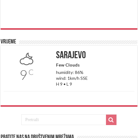
Vrijeme
Sarajevo
Few Clouds
9
C
humidity: 86%
wind: 1km/h SSE
H 9 • L 9
Pratite nas na društvenim mrežama