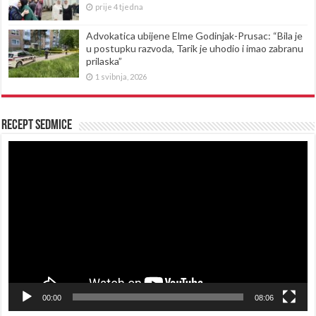
prije 4 tjedna
Advokatica ubijene Elme Godinjak-Prusac: “Bila je
u postupku razvoda, Tarik je uhodio i imao zabranu
prilaska”
1 svibnja, 2026
Recept sedmice
Reproduktor
videozapisa
00:00
08:06