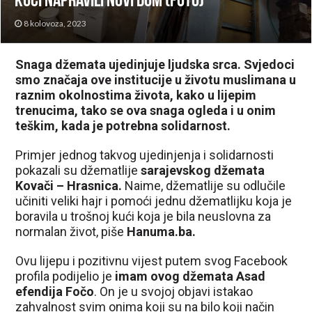
kući napravili novi dom (FOTO)
8 kolovoza, 2023
Snaga džemata ujedinjuje ljudska srca. Svjedoci
smo značaja ove institucije u životu muslimana u
raznim okolnostima života, kako u lijepim
trenucima, tako se ova snaga ogleda i u onim
teškim, kada je potrebna solidarnost.
Primjer jednog takvog ujedinjenja i solidarnosti
pokazali su džematlije
sarajevskog džemata
Kovači – Hrasnica.
Naime, džematlije su odlučile
učiniti veliki hajr i pomoći jednu džematlijku koja je
boravila u trošnoj kući koja je bila neuslovna za
normalan život, piše
Hanuma.ba.
Ovu lijepu i pozitivnu vijest putem svog Facebook
profila podijelio je
imam ovog džemata Asad
efendija Fočo
. On je u svojoj objavi istakao
zahvalnost svim onima koji su na bilo koji način