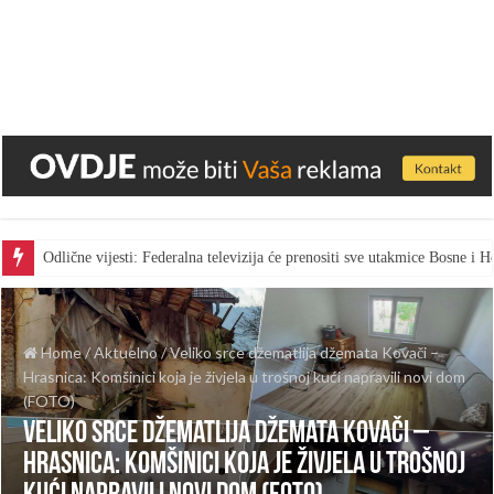
Odlične vijesti: Federalna televizija će prenositi sve utakmice Bosne i
Home
/
Aktuelno
/
Veliko srce džematlija džemata Kovači –
Hrasnica: Komšinici koja je živjela u trošnoj kući napravili novi dom
(FOTO)
Veliko srce džematlija džemata Kovači –
Hrasnica: Komšinici koja je živjela u trošnoj