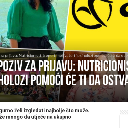
a prijavu: Nutricionisti, treneri, motivatori i psiholozi pomoći će ti da ostva
oziv za prijavu: Nutricionis
holozi pomoći će ti da ostva
igurno želi izgledati najbolje što može.
že mnogo da utječe na ukupno