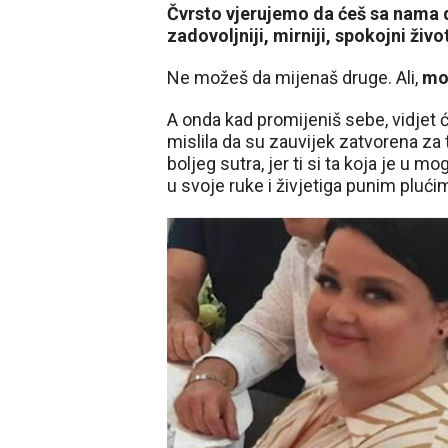
Čvrsto vjerujemo da ćeš sa nama d
zadovoljniji, mirniji, spokojni živo
Ne možeš da mijenaš druge. Ali,
mo
A onda kad promijeniš sebe, vidjet ć
mislila da su zauvijek zatvorena za
boljeg sutra, jer ti si ta koja je u 
u svoje ruke i živjetiga punim plući