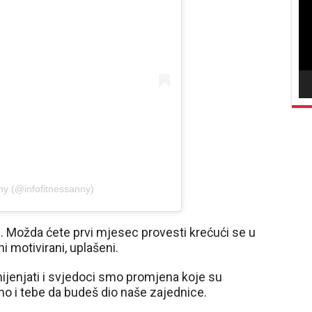
vid
nny (@infofitnessanny)
. Možda ćete prvi mjesec provesti krećući se u
ni motivirani, uplašeni.
mijenjati i svjedoci smo promjena koje su
o i tebe da budeš dio naše zajednice.