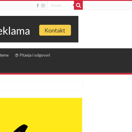
 teme
Pitanja i odgovori