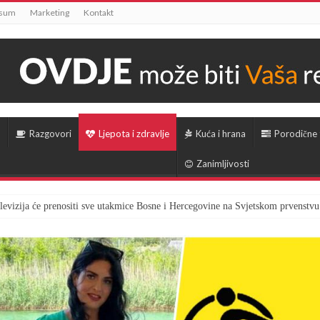
ssum
Marketing
Kontakt
Razgovori
Ljepota i zdravlje
Kuća i hrana
Porodične
Zanimljivosti
televizija će prenositi sve utakmice Bosne i Hercegovine na Svjetskom prvenstvu