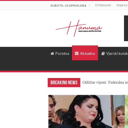
O Hanumi
Impre
SUBOTA , 13 LIPNJA 2026
Početna
Aktuelno
Vjerski kutak
Breaking News
Odlične vijesti: Federalna 