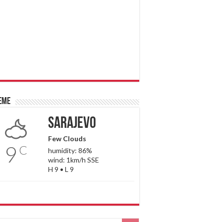
eme
Sarajevo
Few Clouds
9
C
humidity: 86%
wind: 1km/h SSE
H 9 • L 9