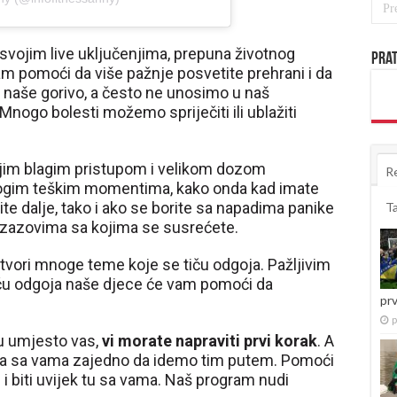
 svojim live uključenjima, prepuna životnog
Prat
m pomoći da više pažnje posvetite prehrani i da
 naše gorivo, a često ne unosimo u naš
nogo bolesti možemo spriječiti ili ublažiti
jim blagim pristupom i velikom dozom
R
nogim teškim momentima, kako onda kad imate
e dalje, tako i ako se borite sa napadima panike
T
 izazovima sa kojima se susrećete.
otvori mnoge teme koje se tiču odgoja. Pažljivim
iču odgoja naše djece će vam pomoći da
pr
p
u umjesto vas,
vi morate napraviti prvi korak
. A
da sa vama zajedno da idemo tim putem. Pomoći
 biti uvijek tu sa vama. Naš program nudi