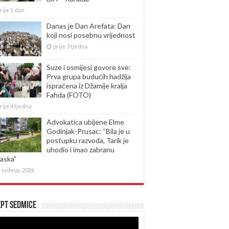
rije 1 dan
Danas je Dan Arefata: Dan
koji nosi posebnu vrijednost
prije 3 tjedna
Suze i osmijesi govore sve:
Prva grupa budućih hadžija
ispraćena iz Džamije kralja
Fahda (FOTO)
rije 4 tjedna
Advokatica ubijene Elme
Godinjak-Prusac: “Bila je u
postupku razvoda, Tarik je
uhodio i imao zabranu
laska”
 svibnja, 2026
pt sedmice
produktor