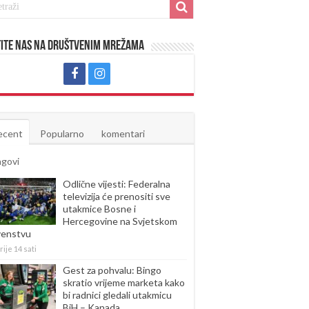
ite nas na društvenim mrežama
ecent
Popularno
komentari
agovi
Odlične vijesti: Federalna
televizija će prenositi sve
utakmice Bosne i
Hercegovine na Svjetskom
venstvu
rije 14 sati
Gest za pohvalu: Bingo
skratio vrijeme marketa kako
bi radnici gledali utakmicu
BiH – Kanada