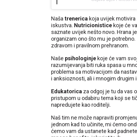
Naša
trenerica
koja uvijek motivira
iskustva.
Nutricionistice
koje će va
saznate uvijek nešto novo. Hrana je
organizam ono što mu je potrebno. M
zdravom i pravilnom prehranom.
Naše
psihologinje
koje će vam svo
razumijevanja biti ruka spasa u m
problema sa motivacijom da nastavit
i anksioznosti, ali i mnogim drugim
Edukatorica
za odgoj je tu da vas 
pristupom u odabiru tema koji se t
napredujete kao roditelji.
Naš tim ne može napraviti promjen
jednom kad to učinite, mi ćemo on
ćemo vam da ustanete kad padnete i