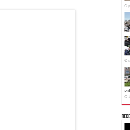
p
p
pri
1
Rece
Re