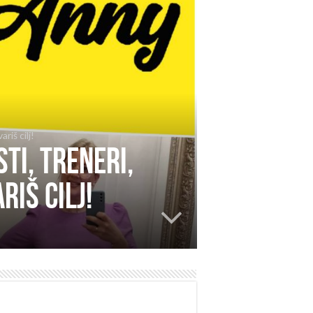
riš cilj!
ti, treneri,
riš cilj!