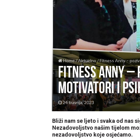
Home
/
Aktuelno
/
Fitness Anny – poziv z
Fitness Anny – p
motivatori i psi
24 travnja, 2023
Bliži nam se ljeto i svaka od nas s
Nezadovoljstvo našim tijelom mo
nezadovoljstvo koje osjećamo.