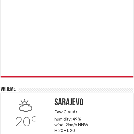
Vrijeme
Sarajevo
Few Clouds
20
C
humidity: 49%
wind: 2km/h NNW
H 20 • L 20