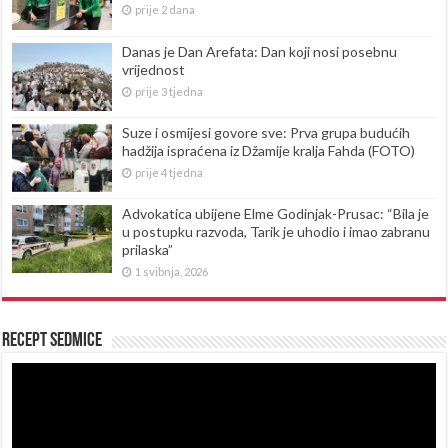
prije 2 dana
Danas je Dan Arefata: Dan koji nosi posebnu
vrijednost
prije 3 tjedna
Suze i osmijesi govore sve: Prva grupa budućih
hadžija ispraćena iz Džamije kralja Fahda (FOTO)
prije 4 tjedna
Advokatica ubijene Elme Godinjak-Prusac: “Bila je
u postupku razvoda, Tarik je uhodio i imao zabranu
prilaska”
1 svibnja, 2026
Recept sedmice
Reproduktor
videozapisa