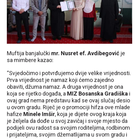
Muftija banjalučki
mr. Nusret ef. Avdibegović
je
sa mimbere kazao:
“Svjedočimo i potvrđujemo dvije velike vrijednosti.
Prva vrijednost je namaz koji ćemo zajedno
obaviti, džuma namaz. A druga vrijednost je ona
koja se rijetko događa, a
MIZ Bosanska Gradiška
i
ovaj grad nema predstavu kad se ovaj slučaj desio
u ovom gradu. Riječ je o promociji hifza ove mlade
hafize
Minele Imšir
, koja je dijete ovog kraja koja
je željela da dođe u svoj zavičaj i svoje mjesto da
podijeli ovu radost sa svojim roditeljima, rodbinom
i prijateljima, svojim džematlijama u svom gradu i