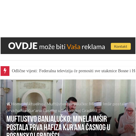
Odlične vijesti: Federalna televizija će prenositi sve utakmice Bosne i
Home
/
Aktuelno
/
Muftijstvo banjalučko: Minela Imšir postala
prva hafiza Kur’ana Časnog u Bosanskoj Gradišci
Muftijstvo banjalučko: Minela Imšir
postala prva hafiza Kur’ana Časnog u