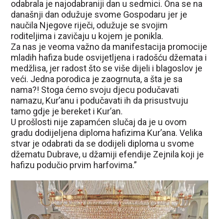
odabrala je najodabraniji dan u sedmici. Ona se na
današnji dan odužuje svome Gospodaru jer je
naučila Njegove riječi, odužuje se svojim
roditeljima i zavičaju u kojem je ponikla.
Za nas je veoma važno da manifestacija promocije
mladih hafiza bude osvijetljena i radošću džemata i
medžlisa, jer radost što se više dijeli i blagoslov je
veći. Jedna porodica je zaogrnuta, a šta je sa
nama?! Stoga ćemo svoju djecu podučavati
namazu, Kur’anu i podučavati ih da prisustvuju
tamo gdje je bereket i Kur’an.
U prošlosti nije zapamćen slučaj da je u ovom
gradu dodijeljena diploma hafizima Kur’ana. Velika
stvar je odabrati da se dodijeli diploma u svome
džematu Dubrave, u džamiji efendije Zejnila koji je
hafizu podučio prvim harfovima.”