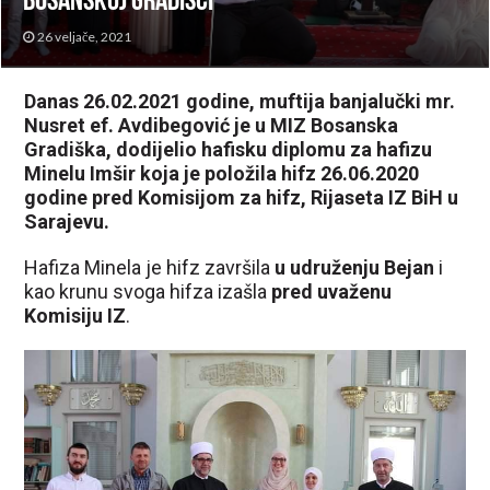
Bosanskoj Gradišci
26 veljače, 2021
Danas 26.02.2021 godine, muftija banjalučki mr.
Nusret ef. Avdibegović je u MIZ Bosanska
Gradiška, dodijelio hafisku diplomu za hafizu
Minelu Imšir koja je položila hifz 26.06.2020
godine pred Komisijom za hifz, Rijaseta IZ BiH u
Sarajevu.
Hafiza Minela je hifz završila
u udruženju Bejan
i
kao krunu svoga hifza izašla
pred uvaženu
Komisiju IZ
.