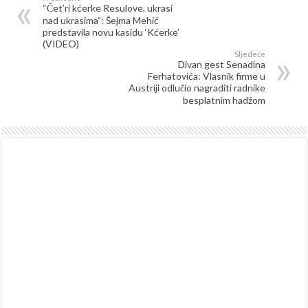
“Čet’ri kćerke Resulove, ukrasi
nad ukrasima”: Šejma Mehić
predstavila novu kasidu ‘Kćerke’
(VIDEO)
Sljedeće
Divan gest Senadina
Ferhatovića: Vlasnik firme u
Austriji odlučio nagraditi radnike
besplatnim hadžom