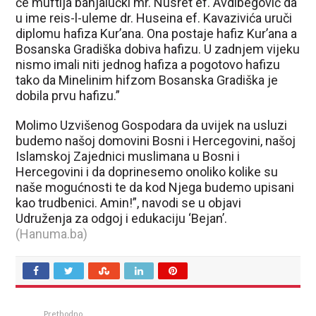
će muftija banjalučki mr. Nusret ef. Avdibegović da
u ime reis-l-uleme dr. Huseina ef. Kavazivića uruči
diplomu hafiza Kur’ana. Ona postaje hafiz Kur’ana a
Bosanska Gradiška dobiva hafizu. U zadnjem vijeku
nismo imali niti jednog hafiza a pogotovo hafizu
tako da Minelinim hifzom Bosanska Gradiška je
dobila prvu hafizu.”
Molimo Uzvišenog Gospodara da uvijek na usluzi
budemo našoj domovini Bosni i Hercegovini, našoj
Islamskoj Zajednici muslimana u Bosni i
Hercegovini i da doprinesemo onoliko kolike su
naše mogućnosti te da kod Njega budemo upisani
kao trudbenici. Amin!”, navodi se u objavi
Udruženja za odgoj i edukaciju ‘Bejan’.
(Hanuma.ba)
Prethodno