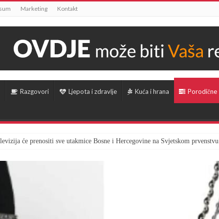
ssum
Marketing
Kontakt
Razgovori
Ljepota i zdravlje
Kuća i hrana
Porodične
televizija će prenositi sve utakmice Bosne i Hercegovine na Svjetskom prvenstvu