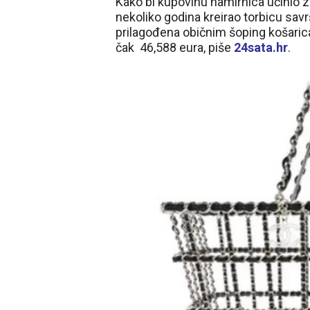
Kako bi kupovinu namirnica učinio z
nekoliko godina kreirao torbicu sav
prilagođena običnim šoping košaricam
čak 46,588 eura, piše
24sata.hr
.