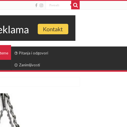
 teme
Pitanja i odgovori
Zanimljivosti