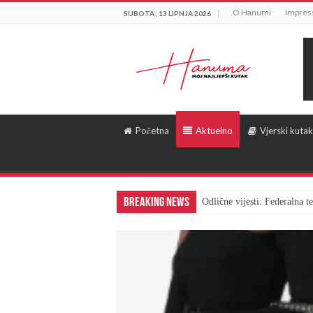
O Hanumi
Impre
SUBOTA , 13 LIPNJA 2026
Početna
Aktuelno
Vjerski kutak
Breaking News
Odlične vijesti: Federalna 