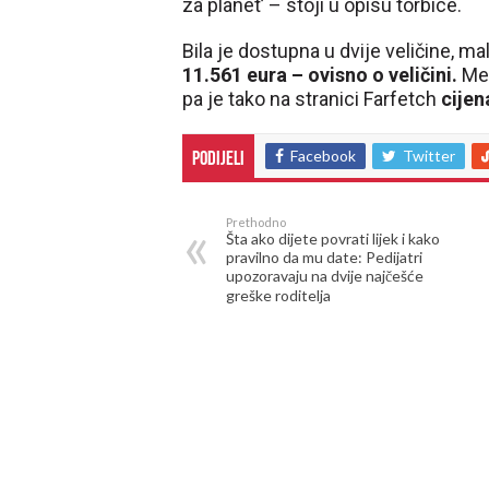
za planet’ – stoji u opisu torbice.
Bila je dostupna u dvije veličine, malo
11.561 eura – ovisno o veličini.
Međ
pa je tako na stranici Farfetch
cijen
Facebook
Twitter
Podijeli
Prethodno
Šta ako dijete povrati lijek i kako
pravilno da mu date: Pedijatri
upozoravaju na dvije najčešće
greške roditelja