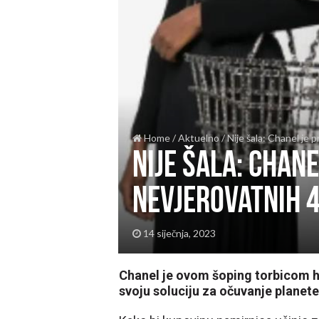
Home
/
Aktuelno
/
Nije šala: Chanel je 
Nije šala: Chane
nevjerovatnih 4
14 siječnja, 2023
Chanel je ovom šoping torbicom hti
svoju soluciju za očuvanje planete