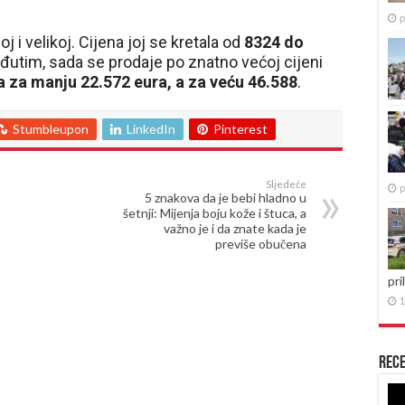
p
j i velikoj. Cijena joj se kretala od
8324 do
utim, sada se prodaje po znatno većoj cijeni
a za manju 22.572 eura, a za veću 46.588
.
Stumbleupon
LinkedIn
Pinterest
Sljedeće
p
5 znakova da je bebi hladno u
šetnji: Mijenja boju kože i štuca, a
važno je i da znate kada je
previše obučena
pri
1
Rece
Re