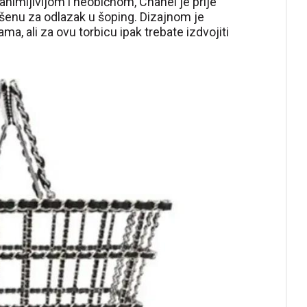
animljivijom i neobičnom, Chanel je prije
ršenu za odlazak u šoping. Dizajnom je
a, ali za ovu torbicu ipak trebate izdvojiti