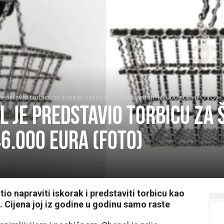
predstavio torbicu za šoping, cijena je nevjerovatnih 46.000 eura (FOTO)
l je predstavio torbicu za š
6.000 eura (FOTO)
o napraviti iskorak i predstaviti torbicu kao
. Cijena joj iz godine u godinu samo raste