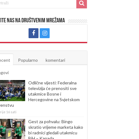
ite nas na društvenim mrežama
ecent
Popularno
komentari
agovi
Odlične vijesti: Federalna
televizija će prenositi sve
utakmice Bosne i
Hercegovine na Svjetskom
venstvu
rije 16 sati
Gest za pohvalu: Bingo
skratio vrijeme marketa kako
bi radnici gledali utakmicu
BiH – Kanada