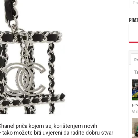
Prat
R
T
pr
p
Chanel priča kojom se, korištenjem novih
e tako možete biti uvjereni da radite dobru stvar