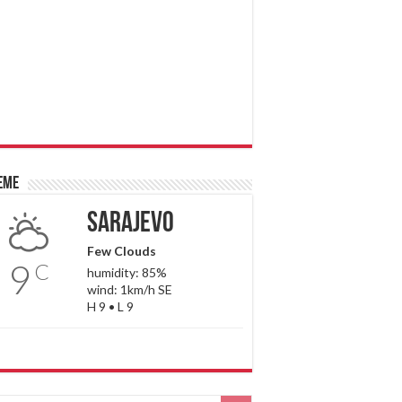
eme
Sarajevo
Few Clouds
9
C
humidity: 85%
wind: 1km/h SE
H 9 • L 9