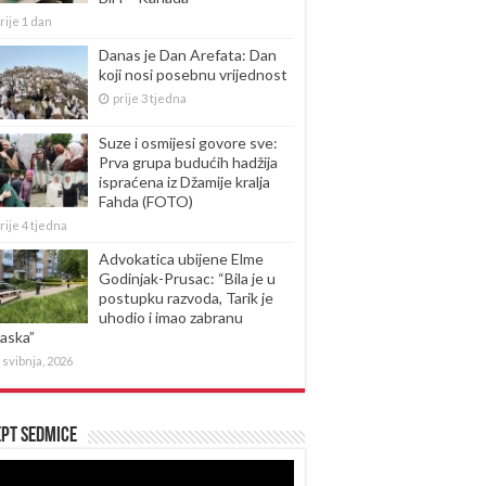
rije 1 dan
Danas je Dan Arefata: Dan
koji nosi posebnu vrijednost
prije 3 tjedna
Suze i osmijesi govore sve:
Prva grupa budućih hadžija
ispraćena iz Džamije kralja
Fahda (FOTO)
rije 4 tjedna
Advokatica ubijene Elme
Godinjak-Prusac: “Bila je u
postupku razvoda, Tarik je
uhodio i imao zabranu
laska”
 svibnja, 2026
pt sedmice
produktor