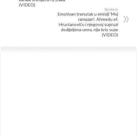
(VIDEO)
Sljedeće
Emotivan trenutak u emisiji ‘Moj
ramazan’: Ahmedu ef.
Hrustanoviću i njegovoj supruzi
dodijeljena umra, nije krio suze
(VIDEO)