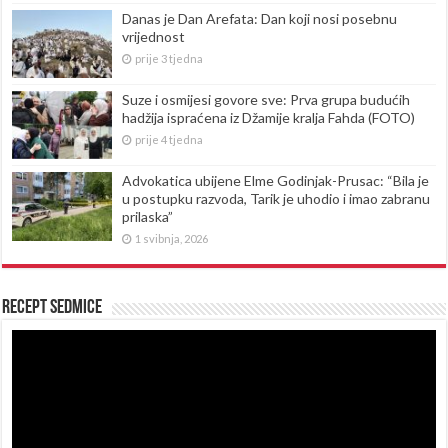
Danas je Dan Arefata: Dan koji nosi posebnu
vrijednost
prije 3 tjedna
Suze i osmijesi govore sve: Prva grupa budućih
hadžija ispraćena iz Džamije kralja Fahda (FOTO)
prije 4 tjedna
Advokatica ubijene Elme Godinjak-Prusac: “Bila je
u postupku razvoda, Tarik je uhodio i imao zabranu
prilaska”
1 svibnja, 2026
Recept sedmice
Reproduktor
videozapisa