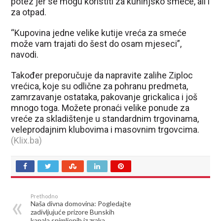
potez jer se mogu koristiti za kuhinjsko smeće, ali i
za otpad.
“Kupovina jedne velike kutije vreća za smeće
može vam trajati do šest do osam mjeseci”,
navodi.
Također preporučuje da napravite zalihe Ziploc
vrećica, koje su odlične za pohranu predmeta,
zamrzavanje ostataka, pakovanje grickalica i još
mnogo toga. Možete pronaći velike ponude za
vreće za skladištenje u standardnim trgovinama,
veleprodajnim klubovima i masovnim trgovcima.
(Klix.ba)
Prethodno
Naša divna domovina: Pogledajte
zadivljujuće prizore Bunskih
kanala snimljenih iz zraka