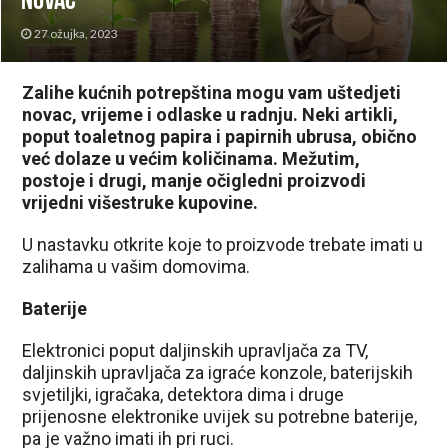
novac
27 ožujka, 2023
Zalihe kućnih potrepština mogu vam uštedjeti
novac, vrijeme i odlaske u radnju. Neki artikli,
poput toaletnog papira i papirnih ubrusa, obično
već dolaze u većim količinama. Mežutim,
postoje i drugi, manje očigledni proizvodi
vrijedni višestruke kupovine.
U nastavku otkrite koje to proizvode trebate imati u
zalihama u vašim domovima.
Baterije
Elektronici poput daljinskih upravljača za TV,
daljinskih upravljača za igraće konzole, baterijskih
svjetiljki, igračaka, detektora dima i druge
prijenosne elektronike uvijek su potrebne baterije,
pa je važno imati ih pri ruci.