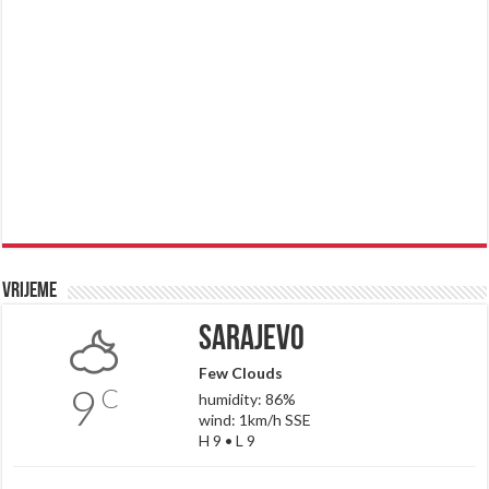
Vrijeme
Sarajevo
Few Clouds
9
C
humidity: 86%
wind: 1km/h SSE
H 9 • L 9