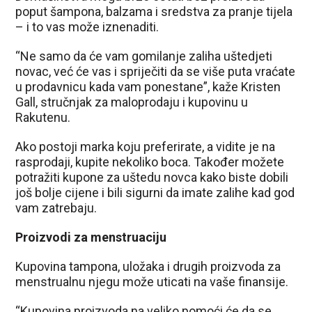
poput šampona, balzama i sredstva za pranje tijela
– i to vas može iznenaditi.
“Ne samo da će vam gomilanje zaliha uštedjeti
novac, već će vas i spriječiti da se više puta vraćate
u prodavnicu kada vam ponestane”, kaže Kristen
Gall, stručnjak za maloprodaju i kupovinu u
Rakutenu.
Ako postoji marka koju preferirate, a vidite je na
rasprodaji, kupite nekoliko boca. Također možete
potražiti kupone za uštedu novca kako biste dobili
još bolje cijene i bili sigurni da imate zalihe kad god
vam zatrebaju.
Proizvodi za menstruaciju
Kupovina tampona, uložaka i drugih proizvoda za
menstrualnu njegu može uticati na vaše finansije.
“Kupovina proizvoda na veliko pomoći će da se