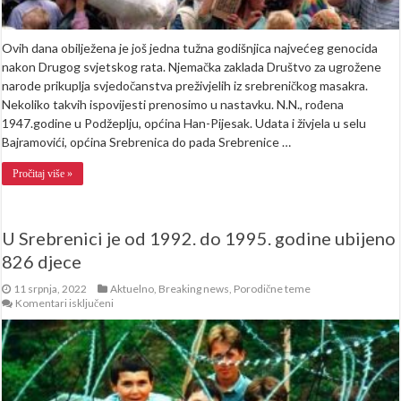
Ovih dana obilježena je još jedna tužna godišnjica najvećeg genocida
nakon Drugog svjetskog rata. Njemačka zaklada Društvo za ugrožene
narode prikuplja svjedočanstva preživjelih iz srebreničkog masakra.
Nekoliko takvih ispovijesti prenosimo u nastavku. N.N., rođena
1947.godine u Podžeplju, općina Han-Pijesak. Udata i živjela u selu
Bajramovići, općina Srebrenica do pada Srebrenice …
Pročitaj više »
U Srebrenici je od 1992. do 1995. godine ubijeno
826 djece
11 srpnja, 2022
Aktuelno
,
Breaking news
,
Porodične teme
za
Komentari isključeni
U
Srebrenici
je
od
1992.
do
1995.