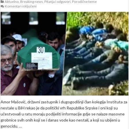
Aktuelno
,
Breaking news
,
Pitanja i odgovori
,
Porodične teme
za
Komentari isključeni
Amor
Mašović:
“Djecu
koju
su
ubili
Škorpioni
pronašli
smo
u
vrećama
iz
2000.
godine”
Amor Mašović, državni zastupnik i dugogodišnji član kolegija Instituta za
nestale u BiH rekao je da politički vrh Republike Srpske i oni koji su
učestvovali u ratu moraju podijeliti informacije gdje se nalaze masovne
grobnice svih onih koji se i danas vode kao nestali, a koji su ubijeni u
genocidu. …