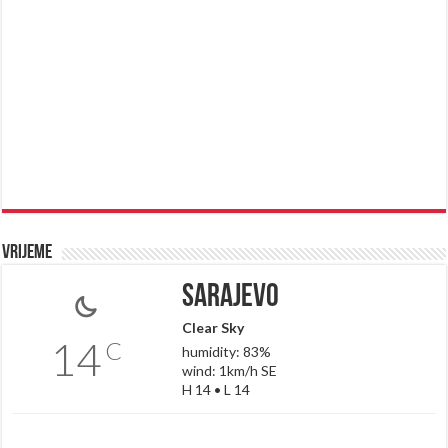
Vrijeme
Sarajevo
Clear Sky
14
C
humidity: 83%
wind: 1km/h SE
H 14 • L 14