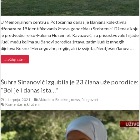
U Memorijalnom centru u Potočarima danas je klanjana kolektivna
dženaza za 19 identifikovanih žrtava genocida u Srebrenici. Dženazi koju
je predvodio reisu-l-ulema Husein ef. Kavazović, su prisustvovale hiljade
ljudi, među kojima su članovi porodica žrtava, zatim ljudi iz mnogih
dijelova Bosne i Hercegovine, regije, ali i iz svijeta. Neutješni članovi …
Pročitaj više »
Šuhra Sinanović izgubila je 23 člana uže porodice:
“Bol je i danas ista…”
11 srpnja, 2021
Aktuelno
,
Breaking news
,
Razgovori
za
Komentari isključeni
Šuhra
Sinanović
izgubila
je
23
člana
uže