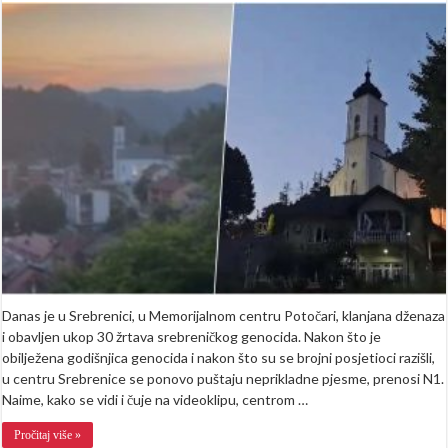
Centrom
Srebrenice
odzvanja
pjesma
“Veseli
se
srpski
rode”
(VIDEO)
Danas je u Srebrenici, u Memorijalnom centru Potočari, klanjana dženaza
i obavljen ukop 30 žrtava srebreničkog genocida. Nakon što je
obilježena godišnjica genocida i nakon što su se brojni posjetioci razišli,
u centru Srebrenice se ponovo puštaju neprikladne pjesme, prenosi N1.
Naime, kako se vidi i čuje na videoklipu, centrom …
Pročitaj više »