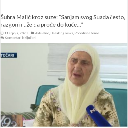
Šuhra Malić kroz suze: “Sanjam svog Suada često,
razgoni ruže da prođe do kuće…”
11 srpnja, 2023
Aktuelno
,
Breaking news
,
Porodične teme
za
Komentari isključeni
Šuhra
Malić
kroz
suze:
“Sanjam
svog
Suada
često,
razgoni
ruže
da
prođe
do
kuće…”