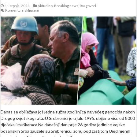
11 srpnja, 2021
Aktuelno
,
Breaking news
,
Razgovori
za
Komentari isključeni
Četnik
je
trudnici
nožem
rasporio
stomak
i
izvadio
bebe,
samo
je
rekla:
“Majko
spasi
me…”
Danas se obilježava još jedna tužna godišnjica najvećeg genocida nakon
Drugog svjetskog rata. U Srebrenici je u julu 1995. ubijeno više od 8000
dječaka i muškaraca Na današnji dan prije 26 godina jedinice vojske
bosanskih Srba zauzele su Srebrenicu, zonu pod zaštitom Ujedinjenih