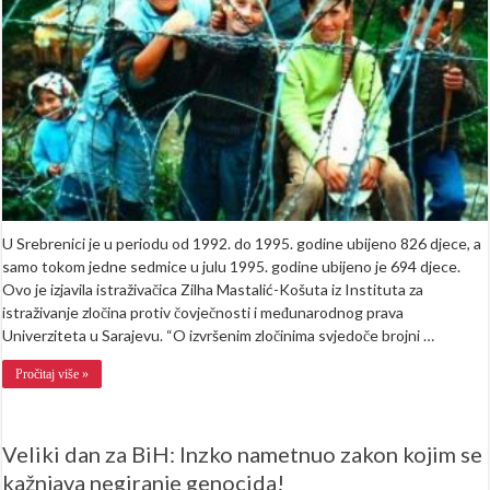
godine
ubijeno
826
djece
U Srebrenici je u periodu od 1992. do 1995. godine ubijeno 826 djece, a
samo tokom jedne sedmice u julu 1995. godine ubijeno je 694 djece.
Ovo je izjavila istraživačica Zilha Mastalić-Košuta iz Instituta za
istraživanje zločina protiv čovječnosti i međunarodnog prava
Univerziteta u Sarajevu. “O izvršenim zločinima svjedoče brojni …
Pročitaj više »
Veliki dan za BiH: Inzko nametnuo zakon kojim se
kažnjava negiranje genocida!