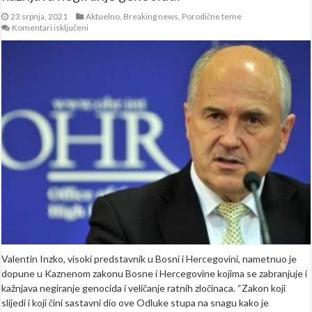
23 srpnja, 2021
Aktuelno
,
Breaking news
,
Porodične teme
za
Komentari isključeni
Veliki
dan
za
BiH:
Inzko
nametnuo
zakon
kojim
se
kažnjava
negiranje
genocida!
Valentin Inzko, visoki predstavnik u Bosni i Hercegovini, nametnuo je
dopune u Kaznenom zakonu Bosne i Hercegovine kojima se zabranjuje i
kažnjava negiranje genocida i veličanje ratnih zločinaca. “Zakon koji
slijedi i koji čini sastavni dio ove Odluke stupa na snagu kako je