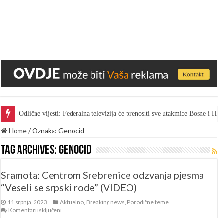
Gest za pohvalu: Bingo skratio vrijeme marketa kako bi radnici gledal
Home
/
Oznaka:
Genocid
Tag Archives:
Genocid
Sramota: Centrom Srebrenice odzvanja pjesma
“Veseli se srpski rode” (VIDEO)
11 srpnja, 2023
Aktuelno
,
Breaking news
,
Porodične teme
za
Komentari isključeni
Sramota: