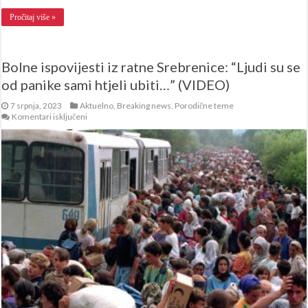
Pročitaj više »
Bolne ispovijesti iz ratne Srebrenice: “Ljudi su se
od panike sami htjeli ubiti…” (VIDEO)
7 srpnja, 2023
Aktuelno
,
Breaking news
,
Porodične teme
za
Komentari isključeni
Bolne
ispovijesti
iz
ratne
Srebrenice:
“Ljudi
su
se
od
panike
sami
htjeli
ubiti…”
(VIDEO)