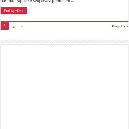
naroda, i započele svoj krvavi pohod. Po …
Pročitaj više »
1
2
»
Page 1 of 2