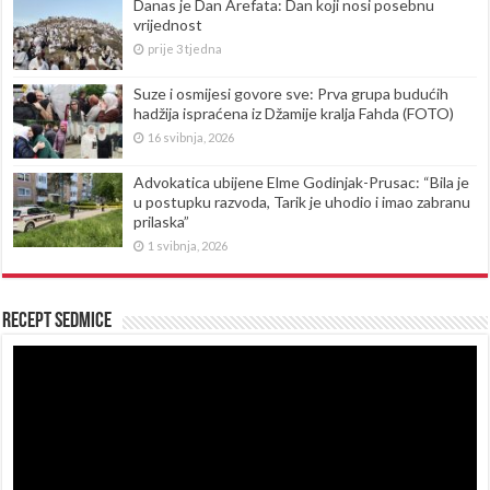
Danas je Dan Arefata: Dan koji nosi posebnu
vrijednost
prije 3 tjedna
Suze i osmijesi govore sve: Prva grupa budućih
hadžija ispraćena iz Džamije kralja Fahda (FOTO)
16 svibnja, 2026
Advokatica ubijene Elme Godinjak-Prusac: “Bila je
u postupku razvoda, Tarik je uhodio i imao zabranu
prilaska”
1 svibnja, 2026
Recept sedmice
Reproduktor
videozapisa