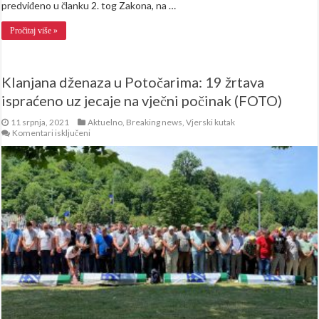
predviđeno u članku 2. tog Zakona, na …
Pročitaj više »
Klanjana dženaza u Potočarima: 19 žrtava
ispraćeno uz jecaje na vječni počinak (FOTO)
11 srpnja, 2021
Aktuelno
,
Breaking news
,
Vjerski kutak
za
Komentari isključeni
Klanjana
dženaza
u
Potočarima:
19
žrtava
ispraćeno
uz
jecaje
na
vječni
počinak
(FOTO)