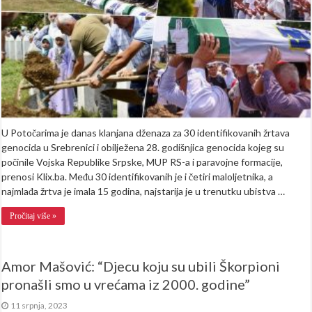
žrtva
imala
je
15
godina
(FOTO)
U Potočarima je danas klanjana dženaza za 30 identifikovanih žrtava
genocida u Srebrenici i obilježena 28. godišnjica genocida kojeg su
počinile Vojska Republike Srpske, MUP RS-a i paravojne formacije,
prenosi Klix.ba. Među 30 identifikovanih je i četiri maloljetnika, a
najmlađa žrtva je imala 15 godina, najstarija je u trenutku ubistva …
Pročitaj više »
Amor Mašović: “Djecu koju su ubili Škorpioni
pronašli smo u vrećama iz 2000. godine”
11 srpnja, 2023