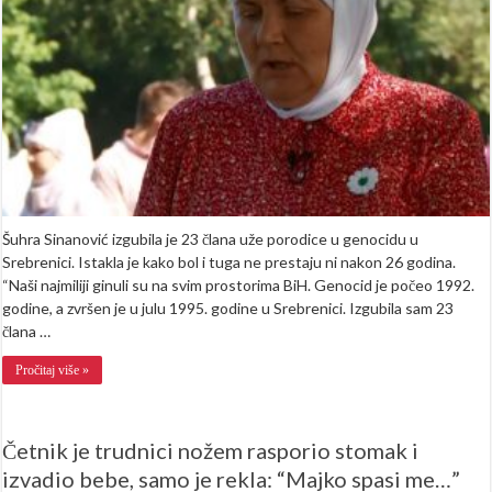
porodice:
“Bol
je
i
danas
ista…”
Šuhra Sinanović izgubila je 23 člana uže porodice u genocidu u
Srebrenici. Istakla je kako bol i tuga ne prestaju ni nakon 26 godina.
“Naši najmiliji ginuli su na svim prostorima BiH. Genocid je počeo 1992.
godine, a zvršen je u julu 1995. godine u Srebrenici. Izgubila sam 23
člana …
Pročitaj više »
Četnik je trudnici nožem rasporio stomak i
izvadio bebe, samo je rekla: “Majko spasi me…”