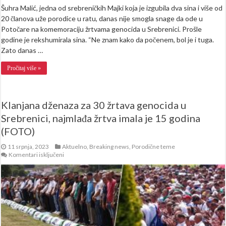
Šuhra Malić, jedna od srebreničkih Majki koja je izgubila dva sina i više od
20 članova uže porodice u ratu, danas nije smogla snage da ode u
Potočare na komemoraciju žrtvama genocida u Srebrenici. Prošle
godine je rekshumirala sina. “Ne znam kako da počenem, bol je i tuga.
Zato danas …
Pročitaj više »
Klanjana dženaza za 30 žrtava genocida u
Srebrenici, najmlađa žrtva imala je 15 godina
(FOTO)
11 srpnja, 2023
Aktuelno
,
Breaking news
,
Porodične teme
za
Komentari isključeni
Klanjana
dženaza
za
30
žrtava
genocida
u
Srebrenici,
najmlađa