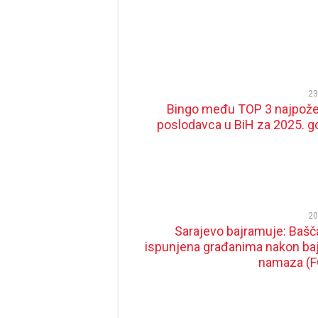
23
Bingo među TOP 3 najpožel
poslodavca u BiH za 2025. g
20
Sarajevo bajramuje: Bašča
ispunjena građanima nakon ba
namaza (