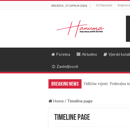
O Hanumi
Impres
SRIJEDA , 17 LIPNJA 2026
Početna
Aktuelno
Vjerski kuta
Zanimljivosti
Breaking News
Odlične vijesti: Federalna 
Home
/
Timeline page
Timeline page