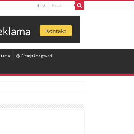
 teme
Pitanja i odgovori