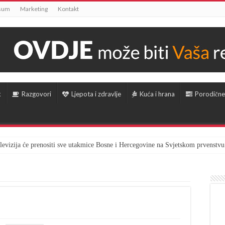
sum
Marketing
Kontakt
k
Razgovori
Ljepota i zdravlje
Kuća i hrana
Porodične
televizija će prenositi sve utakmice Bosne i Hercegovine na Svjetskom prvenstvu