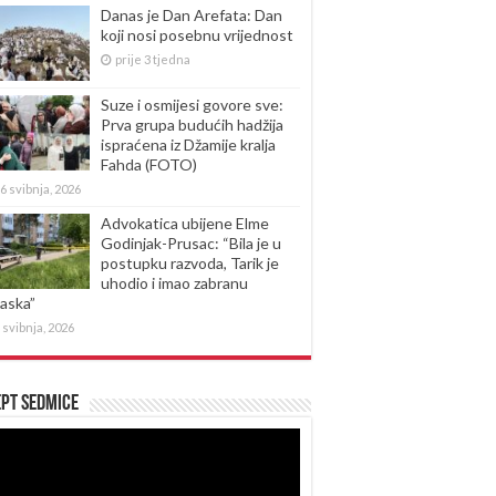
Danas je Dan Arefata: Dan
koji nosi posebnu vrijednost
prije 3 tjedna
Suze i osmijesi govore sve:
Prva grupa budućih hadžija
ispraćena iz Džamije kralja
Fahda (FOTO)
6 svibnja, 2026
Advokatica ubijene Elme
Godinjak-Prusac: “Bila je u
postupku razvoda, Tarik je
uhodio i imao zabranu
laska”
 svibnja, 2026
pt sedmice
produktor
eozapisa