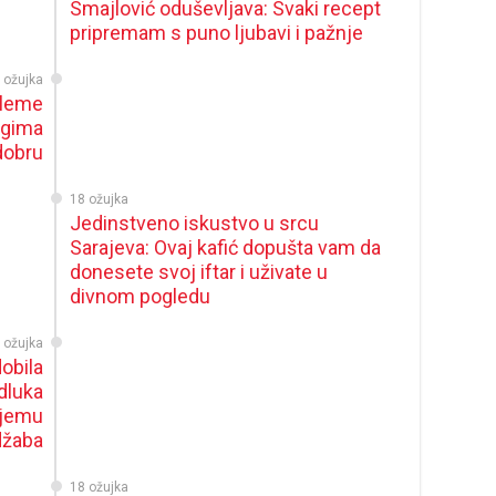
Smajlović oduševljava: Svaki recept
pripremam s puno ljubavi i pažnje
 ožujka
uleme
ugima
dobru
18 ožujka
Jedinstveno iskustvo u srcu
Sarajeva: Ovaj kafić dopušta vam da
donesete svoj iftar i uživate u
divnom pogledu
 ožujka
obila
dluka
ijemu
džaba
18 ožujka