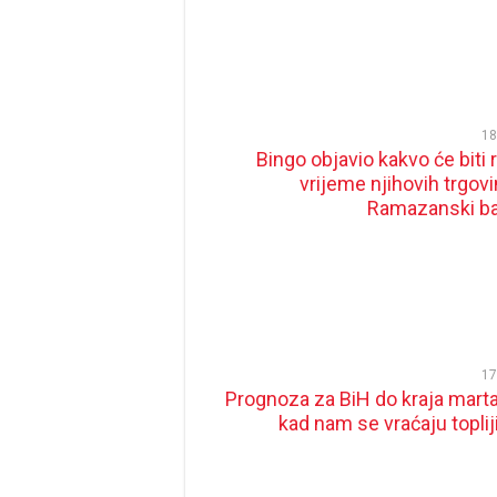
18
Bingo objavio kakvo će biti 
vrijeme njihovih trgovi
Ramazanski b
17
Prognoza za BiH do kraja marta
kad nam se vraćaju toplij