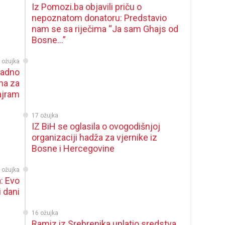
Iz Pomozi.ba objavili priču o
nepoznatom donatoru: Predstavio
nam se sa riječima “Ja sam Ghajs od
Bosne…”
 ožujka
radno
na za
ajram
17 ožujka
IZ BiH se oglasila o ovogodišnjoj
organizaciji hadža za vjernike iz
Bosne i Hercegovine
 ožujka
: Evo
i dani
16 ožujka
Ramiz iz Srebrenika uplatio sredstva