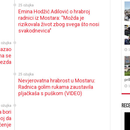
25 ožujka
Emina Hodžić Adilović o hrabroj
radnici iz Mostara: “Možda je
rizikovala život zbog svega što nosi
svakodnevica”
 ožujka
akazao
1
ma se
jezda
25 ožujka
pri
Nevjerovatna hrabrost u Mostaru:
Radnica golim rukama zaustavila
1
pljačkaša s puškom (VIDEO)
Rece
 ožujka
 bori
Re
oj da
vid
ečenje