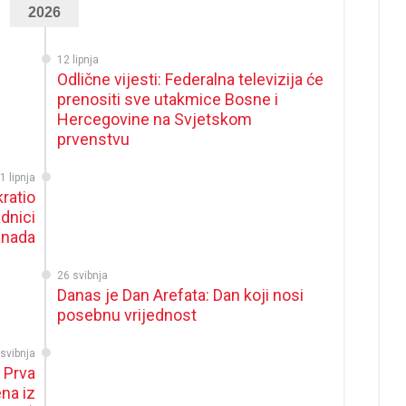
2026
12 lipnja
Odlične vijesti: Federalna televizija će
prenositi sve utakmice Bosne i
Hercegovine na Svjetskom
prvenstvu
1 lipnja
ratio
dnici
anada
26 svibnja
Danas je Dan Arefata: Dan koji nosi
posebnu vrijednost
svibnja
 Prva
na iz