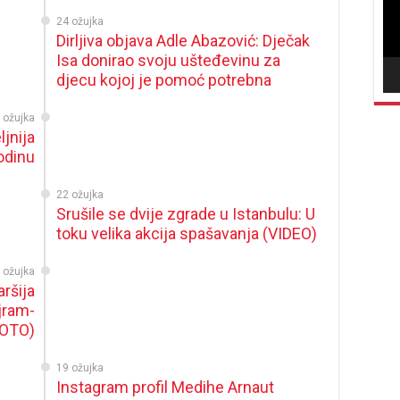
24 ožujka
Dirljiva objava Adle Abazović: Dječak
Isa donirao svoju ušteđevinu za
djecu kojoj je pomoć potrebna
 ožujka
jnija
odinu
22 ožujka
Srušile se dvije zgrade u Istanbulu: U
toku velika akcija spašavanja (VIDEO)
 ožujka
ršija
jram-
FOTO)
19 ožujka
Instagram profil Medihe Arnaut