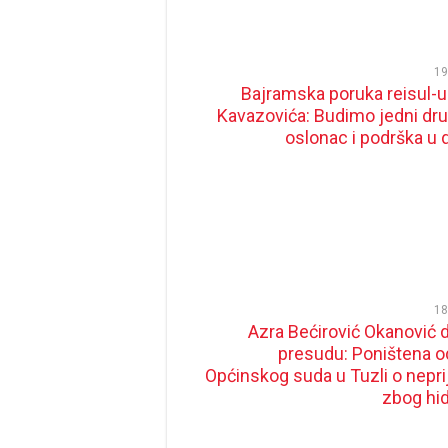
19
Bajramska poruka reisul-
Kavazovića: Budimo jedni dr
oslonac i podrška u 
18
Azra Bećirović Okanović d
presudu: Poništena o
Općinskog suda u Tuzli o nepr
zbog hi