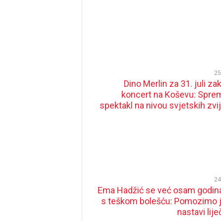
25
Dino Merlin za 31. juli z
koncert na Koševu: Spre
spektakl na nivou svjetskih zvi
24
Ema Hadžić se već osam godina
s teškom bolešću: Pomozimo j
nastavi lij