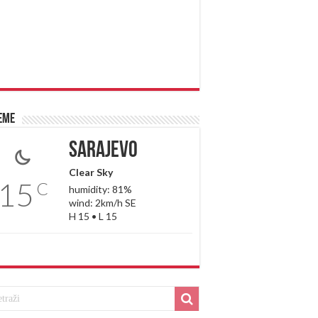
eme
Sarajevo
Clear Sky
15
C
humidity: 81%
wind: 2km/h SE
H 15 • L 15