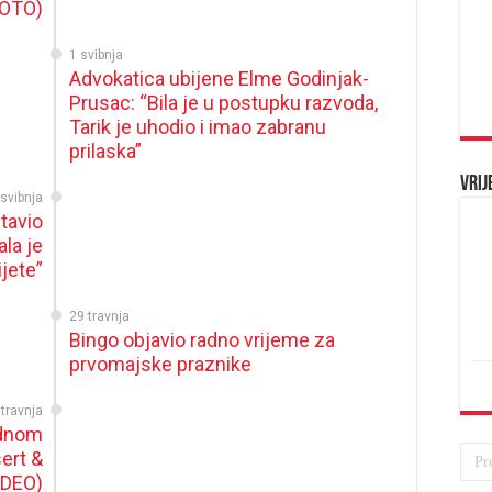
FOTO)
1 svibnja
Advokatica ubijene Elme Godinjak-
Prusac: “Bila je u postupku razvoda,
Tarik je uhodio i imao zabranu
prilaska”
Vrij
 svibnja
tavio
ala je
ijete”
29 travnja
Bingo objavio radno vrijeme za
prvomajske praznike
 travnja
ednom
ert &
IDEO)