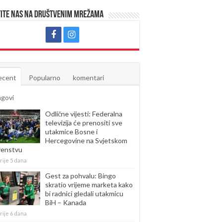
ite nas na društvenim mrežama
ecent
Popularno
komentari
agovi
Odlične vijesti: Federalna
televizija će prenositi sve
utakmice Bosne i
Hercegovine na Svjetskom
venstvu
rije 5 dana
Gest za pohvalu: Bingo
skratio vrijeme marketa kako
bi radnici gledali utakmicu
BiH – Kanada
rije 6 dana