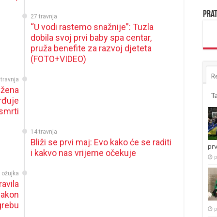
Prat
27 travnja
“U vodi rastemo snažnije”: Tuzla
dobila svoj prvi baby spa centar,
pruža benefite za razvoj djeteta
(FOTO+VIDEO)
R
 travnja
 žena
T
vrđuje
smrti
14 travnja
Bliži se prvi maj: Evo kako će se raditi
pr
i kakvo nas vrijeme očekuje
p
 ožujka
avila
nakon
grebu
p